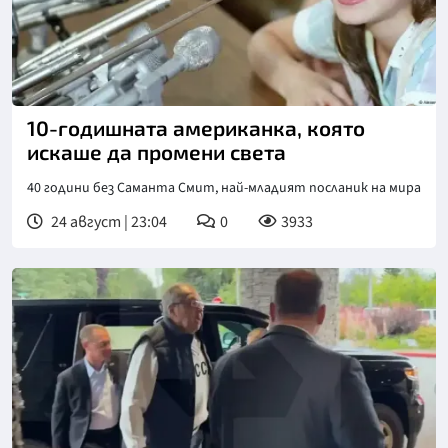
10-годишната американка, която
искаше да промени света
40 години без Саманта Смит, най-младият посланик на мира
24 август | 23:04
0
3933