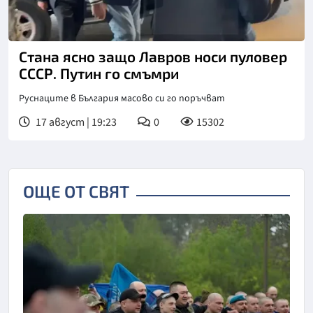
Стана ясно защо Лавров носи пуловер
СССР. Путин го смъмри
Руснаците в България масово си го поръчват
17 август | 19:23
0
15302
ОЩЕ ОТ СВЯТ