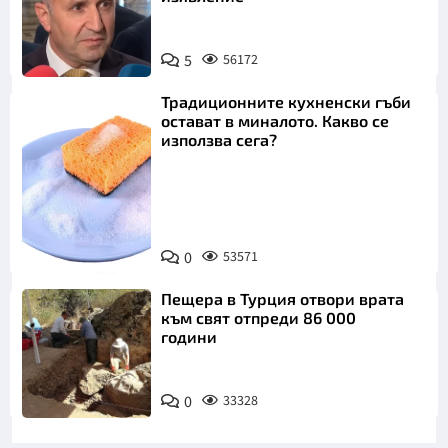
5
56172
Традиционните кухненски гъби
остават в миналото. Какво се
използва сега?
Снимка:
0
53571
Пиксабей
Пещера в Турция отвори врата
към свят отпреди 86 000
години
0
33328