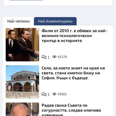
Най-четени
Най-коментирани
Филм от 2010 г. е обявен за най-
великия психологически
трилър в историята
1
91174
Село, за което знаят на края на
света, стана имотно бижу на
София. Къщи с бъдеще
1
59301
Радев свика Съвета по
сигурността, следва ключово
изявление