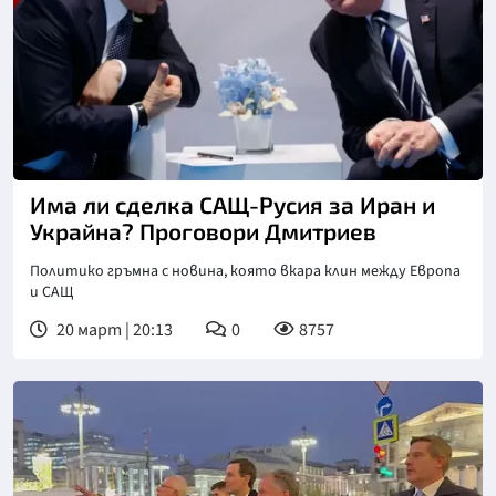
Има ли сделка САЩ-Русия за Иран и
Украйна? Проговори Дмитриев
Политико гръмна с новина, която вкара клин между Европа
и САЩ
20 март | 20:13
0
8757