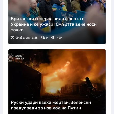
Британски генерал видя фронта в
Украйна и се ужаси! Смъртта вече носи
точки
09 август | 8:58
0
490
Снимка: Укринформ
Руски удари взеха жертви, Зеленски
предупреди за нов ход на Путин