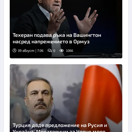
Техеран подава ръка на Вашингтон
насред напрежението в Ормуз
09 август | 7:06
0
1066
Турция даде предложение на Русия и
Украйна. Мораториум за Черно море