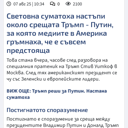
07 авг 25 | 10:34
0
2100
Световна суматоха настъпи
около срещата Тръмп - Путин,
за която медиите в Америка
гръмнаха, че е съвсем
предстояща
Това стана вчера, часове след разговора на
специалния пратеник на Тръмп Стив Уиткоф в
Москва. След тях американският президент се
чу със Зеленски и европейските лидери.
ВИЖ ОЩЕ: Тръмп реши за Путин. Настана
суматоха
Постигнатото споразумение
Постигнато е споразумение за среща между
президентите Владимир Путин и Доналд Тръмп