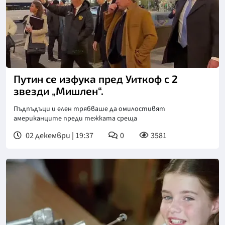
Путин се изфука пред Уиткоф с 2
звезди „Мишлен“.
Пъдпъдъци и елен трябваше да омилостивят
американците преди тежката среща
02 декември | 19:37
0
3581