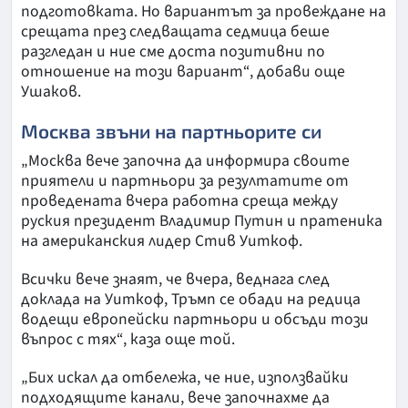
подготовката. Но вариантът за провеждане на
срещата през следващата седмица беше
разгледан и ние сме доста позитивни по
отношение на този вариант“, добави още
Ушаков.
Москва звъни на партньорите си
„Москва вече започна да информира своите
приятели и партньори за резултатите от
проведената вчера работна среща между
руския президент Владимир Путин и пратеника
на американския лидер Стив Уиткоф.
Всички вече знаят, че вчера, веднага след
доклада на Уиткоф, Тръмп се обади на редица
водещи европейски партньори и обсъди този
въпрос с тях“, каза още той.
„Бих искал да отбележа, че ние, използвайки
подходящите канали, вече започнахме да