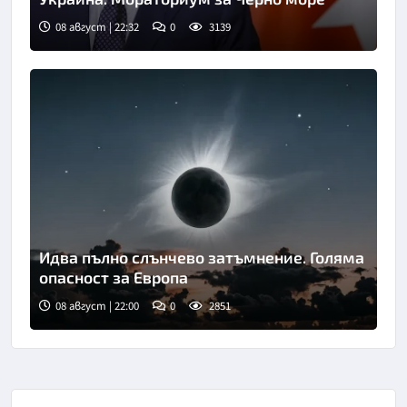
08 август | 22:32
0
3139
Идва пълно слънчево затъмнение. Голяма
опасност за Европа
08 август | 22:00
0
2851