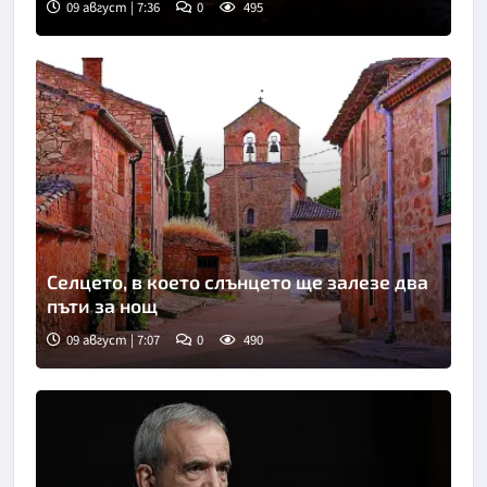
09 август | 7:36
0
495
Селцето, в което слънцето ще залезе два
пъти за нощ
09 август | 7:07
0
490