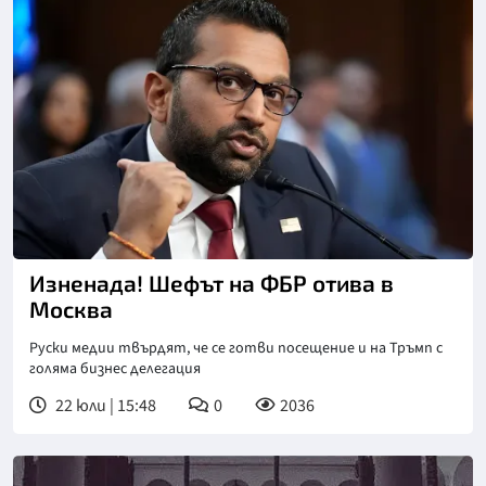
Снимка: АП, архив
Изненада! Шефът на ФБР отива в
Москва
Руски медии твърдят, че се готви посещение и на Тръмп с
голяма бизнес делегация
22 юли | 15:48
0
2036