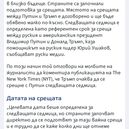
в близко бъдеще. Страните са започнали
подготовка за срещата. Мястото на срещата
между Путин и Тръмп е договорено и ще бъде
обявено малко по-късно. Следващата седмица е
определена като референтен срок за среща
между руския и американския президент
Владимир Путин и Доналд Тръмп, каза
помощникът на руския лидер Юрий Ушаков,
съобщават руски медии.
По този начин той отговори на молбите на
журналисти да коментира публикацията на The
New York Times (NYT), че Тръмп очаква да се
срещне с Путин следващата седмица.
Датата на срещата
„Целевата дата беше определена за
следващата седмица, но страните започват
директно да се подготвят за тази важна среща
и е трудно да се каже колко дни ще отнеме