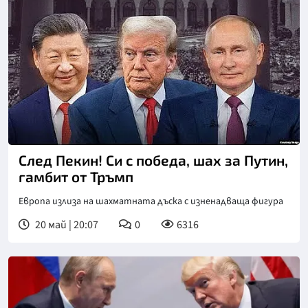
След Пекин! Си с победа, шах за Путин,
гамбит от Тръмп
Европа излиза на шахматната дъска с изненадваща фигура
20 май | 20:07
0
6316