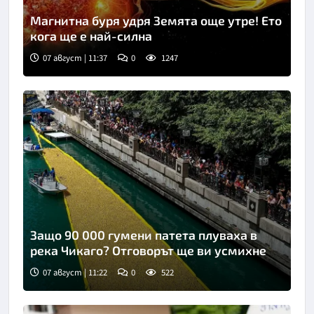
Магнитна буря удря Земята още утре! Ето
кога ще е най-силна
07 август | 11:37
0
1247
Защо 90 000 гумени патета плуваха в
река Чикаго? Отговорът ще ви усмихне
07 август | 11:22
0
522