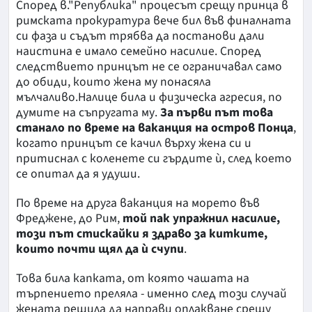
Според в."Република" процесът срещу принца в
римската прокуратура вече бил във финалната
си фаза
и съдът трябва да постанови дали
наистина е имало семейно насилие. Според
следствието принцът не се ограничавал само
до обиди, които жена му понасяла
мълчаливо.Налице била и физическа агресия, по
думите на съпругата му.
За първи път това
станало по време на ваканция на остров Понца
,
когато принцът се качил върху жена си и
притиснал с коленете си гърдите ѝ, след което
се опитал да я удуши.
По време на друга ваканция на морето във
Фреджене, до Рим,
той пак упражнил насилие,
този път стискайки я здраво за китките,
които почти щял да ѝ счупи
.
Това била капката, от която чашата на
търпението преляла - именно след този случай
жената решила да направи оплакване срещу