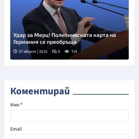
Удар за Мерц! Политическата карта на
Германия се преобръща
07 август | 10:31
0
714
Снимка: Берлинер цайтунг
Коментирай
Име
*
Email