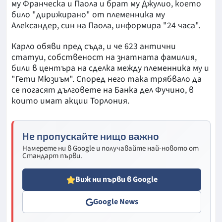
му Франческа и Паола и брат му Джулио, което
било "дирижирано" от племенника му
Александер, син на Паола, информира "24 часа".
Карло обяви пред съда, и че 623 антични
статуи, собственост на знатната фамилия,
били в центъра на сделка между племенника му и
"Гети Мюзиъм". Според него така трябвало да
се погасят дълговете на Банка дел Фучино, в
които имат акции Торлония.
Не пропускайте нищо важно
Намерете ни в Google и получавайте най-новото от
Стандарт първи.
Виж ни първи в Google
Google News