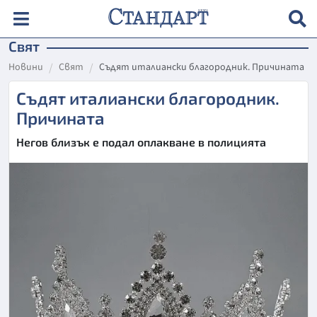
Свят
Новини
Свят
Съдят италиански благородник. Причината
Съдят италиански благородник.
Причината
Негов близък е подал оплакване в полицията