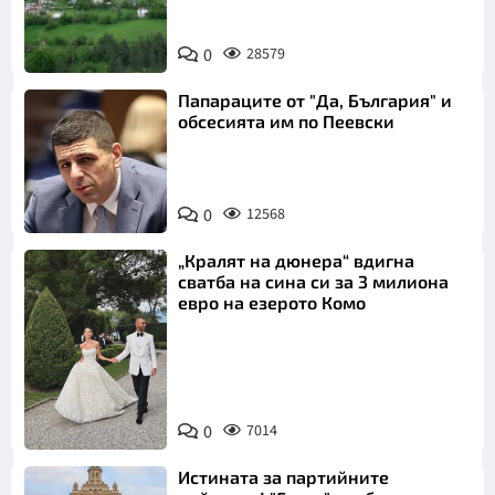
0
28579
Папараците от "Да, България" и
обсесията им по Пеевски
0
12568
„Кралят на дюнера“ вдигна
сватба на сина си за 3 милиона
евро на езерото Комо
Снимка:
0
7014
Инстаграм
Истината за партийните