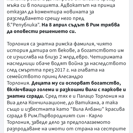
мъжа си в полицията. Адвокатът на принца
отказал да коментира новината за
разследването срещу него пред
в."Република".
На 8 април съдът в Рим трябва
да оповести решението си.
Торлония са знатна римска фамилия, чиято
история датира от векове, а богатството им
се изчислява на близо 2 млрд.евро. Четиримата
наследници обаче водят война за наследството
след смъртта през 2017 г. на главата на
семейството принц Алесандро
Торлония.
Децата му си оспорват богатство,
включващо големи и разкошни вили с паркове и
знатни сгради.
Сред тях е и Палацо Торлония на
Виа дела Кончилиационе, до Ватикана, а така
също и известната като "Вила Албани" красива
сграда в Рим.Първородният син - Карло
Торлония, заведе дело за предполагаемото
разпродаване на имоти от страна на сестрите