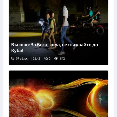
Външно: За Бога, хора, не пътувайте до
Куба!
07 август | 11:42
0
842