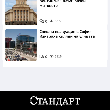
рейтинги! "Галъп" разби
митовете
0
5377
Спешна евакуация в София.
Изкараха хиляди на улицата
0
5116