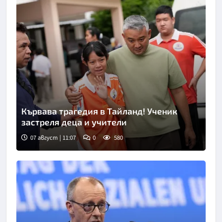
Кървава трагедия в Тайланд! Ученик
застреля деца и учители
07 август | 11:07
0
580
Снимка: БТА