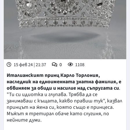
15 фев 24 | 21:37
0
1108
Италианският принц Карло Торлония,
наследник на едноименната знатна фамилия, е
обвиняем за обиди и насилие над съпругата си
.
"Ти си идиотка и глупава. Трябва да се
занимаваш с къщата, какво правиш тук", казвал
принцът на жена си, която също е принцеса.
Мъжът я третирал обаче като слугиня, по
нейните думи.