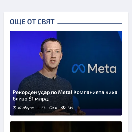
ОЩЕ ОТ СВЯТ
Рекорден удар по Meta! Компанията киха
близо $1 млрд.
07 август | 11:57
0
319