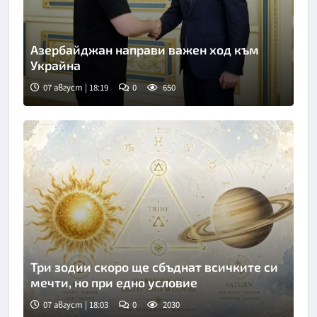
Азербайджан направи важен ход към
Украйна
07 август | 18:19
0
650
Три зодии скоро ще сбъднат всичките си
мечти, но при едно условие
07 август | 18:03
0
2030