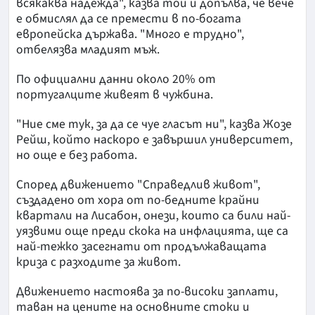
всякаква надежда", казва той и допълва, че вече
е обмислял да се премести в по-богата
европейска държава. "Много е трудно",
отбелязва младият мъж.
По официални данни около 20% от
португалците живеят в чужбина.
"Ние сме тук, за да се чуе гласът ни", казва Жозе
Рейш, който наскоро е завършил университет,
но още е без работа.
Според движението "Справедлив живот",
създадено от хора от по-бедните крайни
квартали на Лисабон, онези, които са били най-
уязвими още преди скока на инфлацията, ще са
най-тежко засегнати от продължаващата
криза с разходите за живот.
Движението настоява за по-високи заплати,
таван на цените на основните стоки и