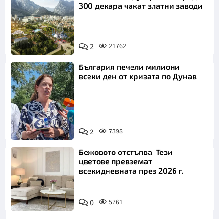
300 декара чакат златни заводи
2
21762
България печели милиони
всеки ден от кризата по Дунав
2
7398
Снимка: БТА
Бежовото отстъпва. Тези
цветове превземат
всекидневната през 2026 г.
0
5761