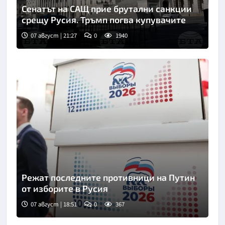
Сенатът на САЩ прие брутални санкции
срещу Русия. Тръмп погва купувачите
07 август | 21:27
0
1940
Режат последните противници на Путин
от изборите в Русия
07 август | 18:51
0
367
Снимка: ТАСС