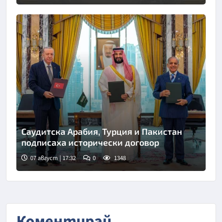
Саудитска Арабия, Турция и Пакистан
подписаха исторически договор
07 август | 17:32
0
1348
Снимка: Саудитска новинарска агенция
Коментирай