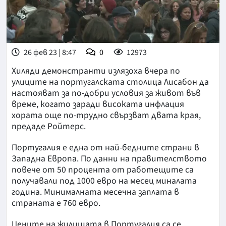
26 фев 23 | 8:47
0
12973
Хиляди демонстранти излязоха вчера по
улиците на португалската столица Лисабон да
настояват за по-добри условия за живот във
време, когато заради високата инфлация
хората още по-трудно свързват двата края,
предаде Ройтерс.
Португалия е една от най-бедните страни в
Западна Европа. По данни на правителството
повече от 50 процента от работещите са
получавали под 1000 евро на месец миналата
година. Минималната месечна заплата в
страната е 760 евро.
Цените на жилищата в Португалия са се