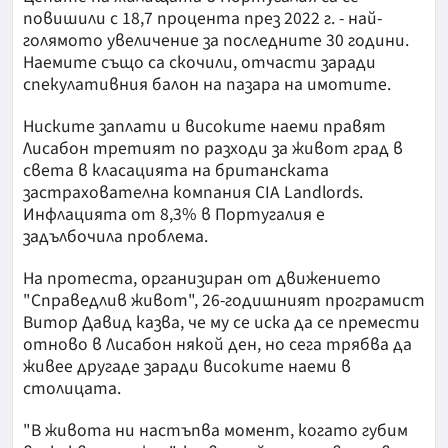
повишили с 18,7 процента през 2022 г. - най-
голямото увеличение за последните 30 години.
Наемите също са скочили, отчасти заради
спекулативния балон на пазара на имотите.
Ниските заплати и високите наеми правят
Лисабон третият по разходи за живот град в
света в класацията на британската
застрахователна компания CIA Landlords.
Инфлацията от 8,3% в Португалия е
задълбочила проблема.
На протеста, организиран от движението
"Справедлив живот", 26-годишният програмист
Витор Давид казва, че му се иска да се премести
отново в Лисабон някой ден, но сега трябва да
живее другаде заради високите наеми в
столицата.
"В живота ни настъпва момент, когато губим