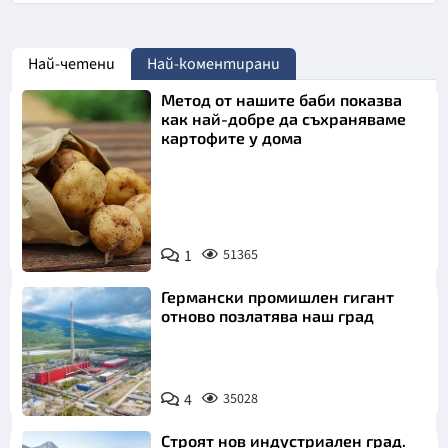
Най-четени
Най-коментирани
Метод от нашите баби показва
как най-добре да съхраняваме
картофите у дома
Снимка:
1
51365
Пиксабей
Германски промишлен гигант
отново позлатява наш град
4
35028
Строят нов индустриален град.