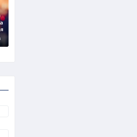
да
ля
3