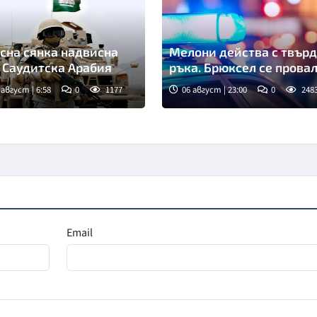
сна сянка надвисна
Мелони действа с твър
 Саудитска Арабия
ръка. Брюксел се прова
 август | 6:58
0
1177
06 август | 23:00
0
248
Email