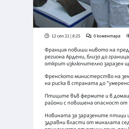
12 сеп 21 | 8:25
0
коментара
Франция повиши нивото на преду
региона Ардени, близо до границ
открит изключително заразен ща
Френското министерство на зем
на риска в страната до "умерено
Птиците във фермите и в дома
райони с повишена опасност от
Новината за заразените птици 
здравни власти от миналата сед