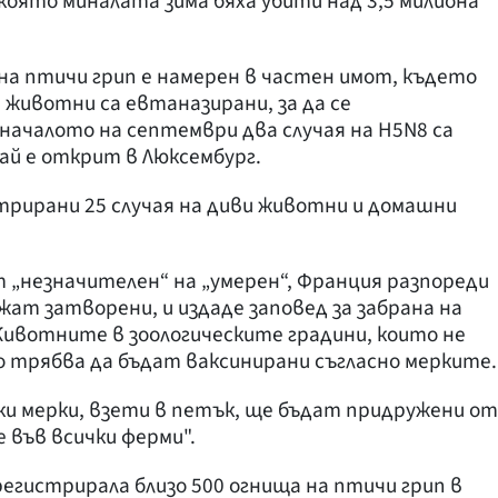
която миналата зима бяха убити над 3,5 милиона
на птичи грип е намерен в частен имот, където
 животни са евтаназирани, за да се
ачалото на септември два случая на H5N8 са
чай е открит в Люксембург.
трирани 25 случая на диви животни и домашни
 „незначителен“ на „умерен“, Франция разпореди
жат затворени, и издаде заповед за забрана на
Животните в зоологическите градини, които не
 трябва да бъдат ваксинирани съгласно мерките.
и мерки, взети в петък, ще бъдат придружени от
 във всички ферми".
регистрирала близо 500 огнища на птичи грип в