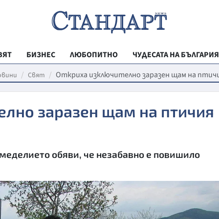
ВЯТ
БИЗНЕС
ЛЮБОПИТНО
ЧУДЕСАТА НА БЪЛГАРИЯ
РЕГИОНАЛНИ
Откриха изключително заразен щам на птич
овини
Свят
ВЕСТНИК СТА
елно заразен щам на птичия
МЛАДЕЖКА АК
ЗДРАВЕ
ОБРАЗОВАНИ
меделието обяви, че незабавно е повишило
МОЯТ ГРАД
ТЕХНОЛОГИИ
ДА!НА БЪЛГАР
ДА! НА БЪЛГ