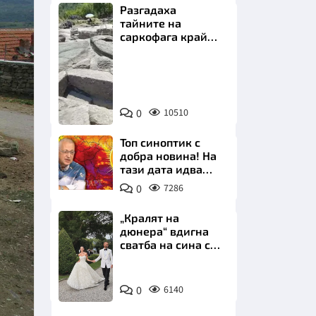
Разгадаха
тайните на
саркофага край
Перперикон
Снимка:
Bulgaria
НИЦИ
ON
0
10510
AIR
Топ синоптик с
добра новина! На
тази дата идва
КРАЙНА
захлаждането
0
7286
„Кралят на
дюнера“ вдигна
сватба на сина си
за 3 милиона
евро на езерото
Снимка:
Комо
0
6140
Инстаграм