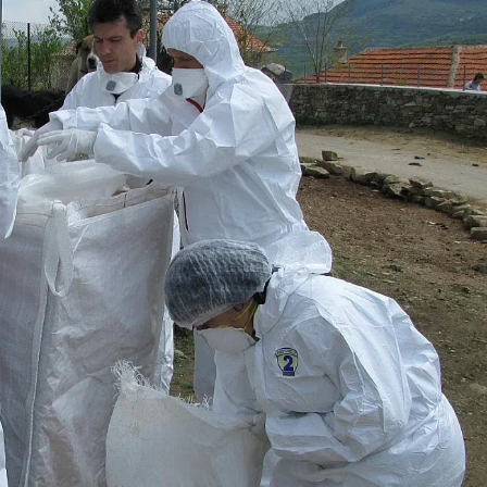
КУЛТУРА
ПРАВОСЪДИЕ
КРИМИ
КИБЕРЗАЩИТ
ВЯРА
ОБЯВИ
ВОЙНАТА В У
ВРЕМЕТО