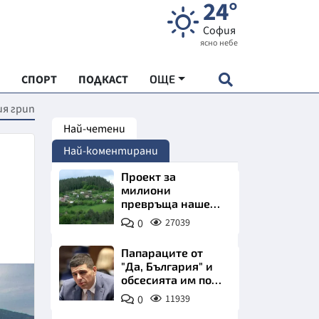
24°
София
ясно небе
СПОРТ
ПОДКАСТ
ОЩЕ
ия грип
Най-четени
НДАРТ
Най-коментирани
АДЕМИЯ "ЧУДЕСАТА НА БЪЛГАРИЯ"
Проект за
милиони
превръща наше
Е
село в магнит за
0
27039
туристи
Папараците от
"Да, България" и
обсесията им по
СКАТА ХРАНА
Пеевски
0
11939
АРСКАТА ИКОНОМИКА