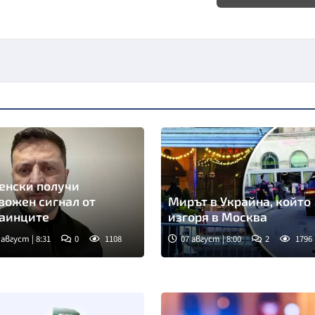
енски получи
вожен сигнал от
Мирът в Украйна, който
аинците
изгоря в Москва
 август | 8:31
0
1108
07 август | 8:00
2
1796