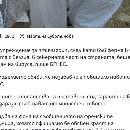
2862
Мартина Суботинова
преждение за птичи грип, след като във ферма в 
ата с Белгия, в северната част на страната, беш
м на вируса, пише БГНЕС.
еделието обяви, че незабавно е повишило нивото
".
шните стопанства са поставени под карантина в
 зараза, съобщават от министерството.
идва на фона на съобщението на френските
мица, когато официално бе обявен краят на