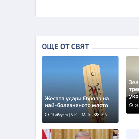
ОЩЕ ОТ СВЯТ
Зел
тре
укр
Жегата удари Европа на
най-болезненото място
07
07 август | 8:49
0
213
Снимка: Магнифик