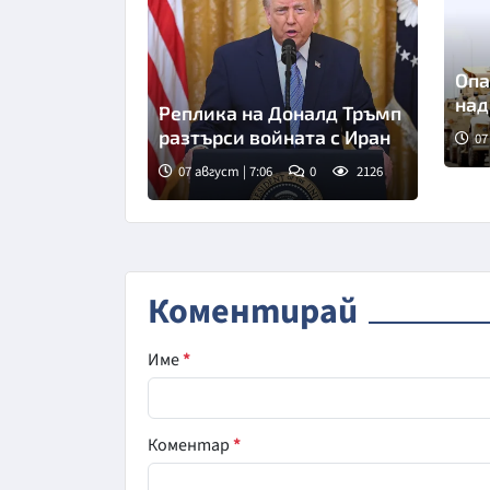
Опа
над
Реплика на Доналд Тръмп
разтърси войната с Иран
07
07 август | 7:06
0
2126
Снимка: Асошиейтед прес
Коментирай
Име
*
Коментар
*