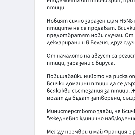
епидемията от птичи грип, при 
птици.
Новият силно заразен щам H5N8 
птиците не се продават. Всички
предотвратят нови случаи. От н
декларирани и в Белгия, друг слу
От началото на август са регис
птици, заразени с вируса.
Повишавайки нивото на риска от
всички домашни птици да се дър
всякакви състезания за птици. 
могат да бъдат затворени, също
Министерството заяви, че всичк
"ежедневно клинично наблюдение
Между ноември и май Франция е 