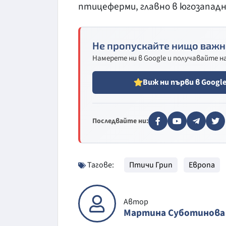
птицеферми, главно в югозапад
Не пропускайте нищо важн
Намерете ни в Google и получавайте 
Виж ни първи в Googl
Последвайте ни:
Тагове:
Птичи Грип
Европа
Автор
Мартина Суботинова