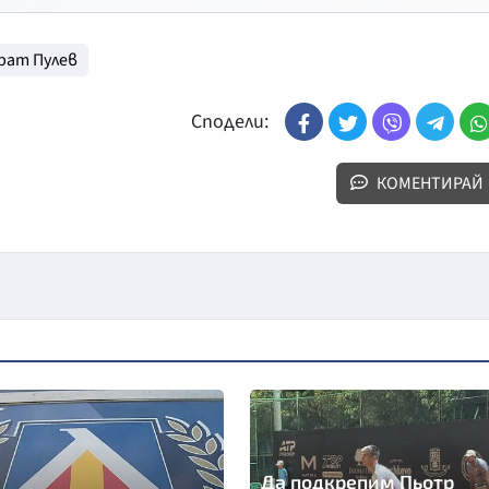
рат Пулев
Сподели:
КОМЕНТИРАЙ
Да подкрепим Пьотр