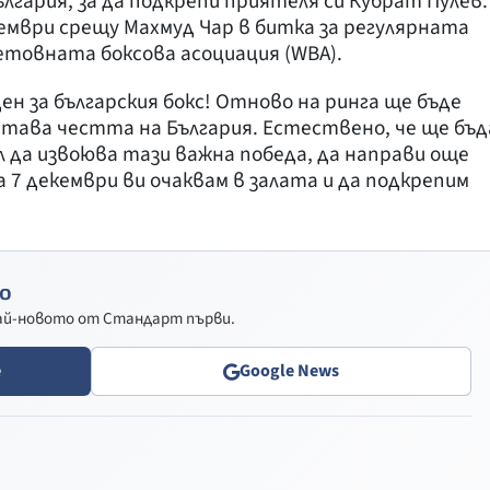
лгария, за да подкрепи приятеля си Кубрат Пулев.
кември срещу Махмуд Чар в битка за регулярната
етовната боксова асоциация (WBA).
ден за българския бокс! Отново на ринга ще бъде
тава честта на България. Естествено, че ще бъд
л да извоюва тази важна победа, да направи още
а 7 декември ви очаквам в залата и да подкрепим
о
най-новото от Стандарт първи.
e
Google News