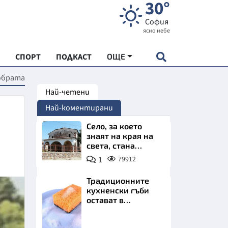
30°
София
ясно небе
СПОРТ
ПОДКАСТ
ОЩЕ
Кобрата
Най-четени
НДАРТ
Най-коментирани
АДЕМИЯ "ЧУДЕСАТА НА БЪЛГАРИЯ"
Село, за което
знаят на края на
света, стана
Е
имотно бижу на
1
79912
София. Къщи с
бъдеще
Традиционните
кухненски гъби
остават в
СКАТА ХРАНА
миналото. Какво
се използва сега?
Снимка:
АРСКАТА ИКОНОМИКА