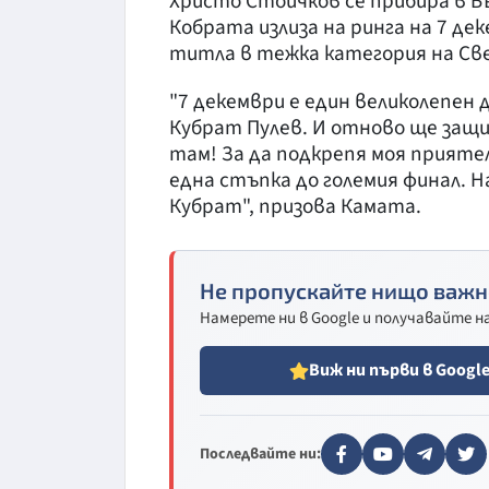
Христо Стоичков се прибира в Бъ
Кобрата излиза на ринга на 7 де
титла в тежка категория на Св
"7 декември е един великолепен 
Кубрат Пулев. И отново ще защи
там! За да подкрепя моя прияте
една стъпка до големия финал. Н
Кубрат", призова Камата.
Не пропускайте нищо важн
Намерете ни в Google и получавайте 
Виж ни първи в Googl
Последвайте ни: