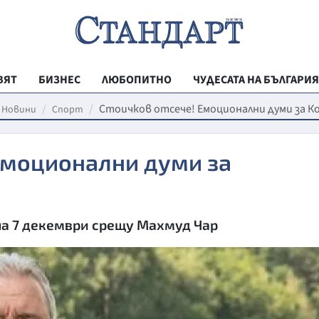
ВЯТ
БИЗНЕС
ЛЮБОПИТНО
ЧУДЕСАТА НА БЪЛГАРИЯ
РЕГИОНАЛНИ
Стоичков отсече! Емоционални думи за 
Новини
Спорт
ВЕСТНИК СТА
Емоционални думи за
МЛАДЕЖКА АК
ЗДРАВЕ
ОБРАЗОВАНИ
 на 7 декември срещу Махмуд Чар
МОЯТ ГРАД
ТЕХНОЛОГИИ
ДА!НА БЪЛГАР
ДА! НА БЪЛГ