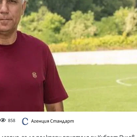
КУЛТУРА
ПРАВОСЪДИЕ
КРИМИ
КИБЕРЗАЩИТ
ВЯРА
ОБЯВИ
ВОЙНАТА В У
ВРЕМЕТО
858
Агенция Стандарт