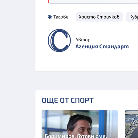
Тагове:
Христо Стоичков
Куб
Автор
Агенция Стандарт
ОЩЕ ОТ СПОРТ
Боримиров: Готови сме,