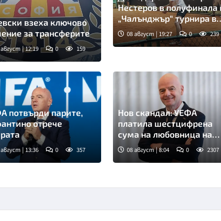
Нестеров в полуфинала 
„Чалънджър“ турнира в
евски взеха ключово
Пловдив!
ение за трансферите
08 август | 19:27
0
239
 август | 12:19
0
159
мка: БГНЕС
А потвърди парите,
Нов скандал: УЕФА
антино отрече
платила шестцифрена
рата
сума на любовница на
Инфантино
 август | 13:36
0
357
08 август | 8:04
0
2307