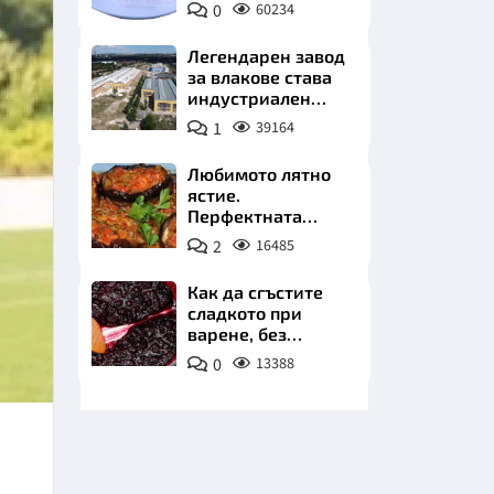
0
60234
Пиксабей
Легендарен завод
за влакове става
индустриален
лъв. Златни
1
39164
инвестиции в
НИЦИ
най-
Любимото лятно
аристократичния
ястие.
ни град
Перфектната
имамбаялдъ
2
16485
КРАЙНА
Как да сгъстите
сладкото при
варене, без
нишесте или
0
13388
желатин