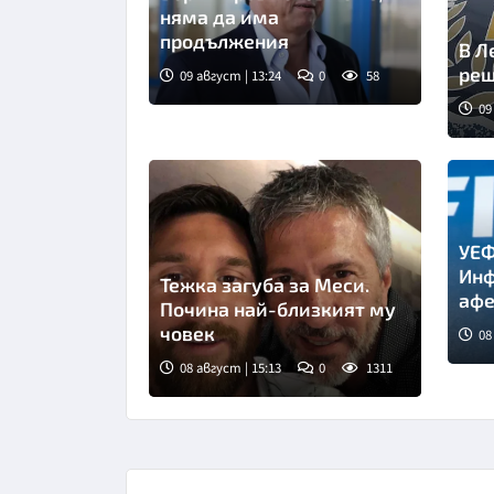
няма да има
продължения
В Л
реш
09 август | 13:24
0
58
09
Сни
УЕФ
Инф
Тежка загуба за Меси.
афе
Почина най-близкият му
човек
08
08 август | 15:13
0
1311
Снимка: Инстаграм