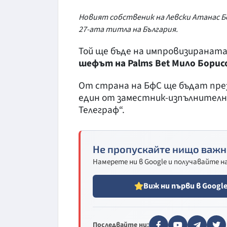
Новият собственик на Левски Атанас Б
27-ата титла на България.
Той ще бъде на импровизиранат
шефът на Palms Bet Мило Борис
От страна на БфС ще бъдат пре
един от заместник-изпълнител
Телеграф“.
Не пропускайте нищо важн
Намерете ни в Google и получавайте 
Виж ни първи в Googl
Последвайте ни: