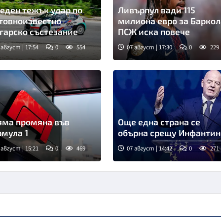
еден тежък удар по
Ливърпул вади 115
товноизвестно
милиона евро за Баркол
гарско състезание
ПСЖ иска повече
 август | 17:54
0
554
07 август | 17:30
0
229
яма промяна във
Още една страна се
мула 1
обърна срещу Инфантин
 август | 15:21
0
469
07 август | 14:42
0
271