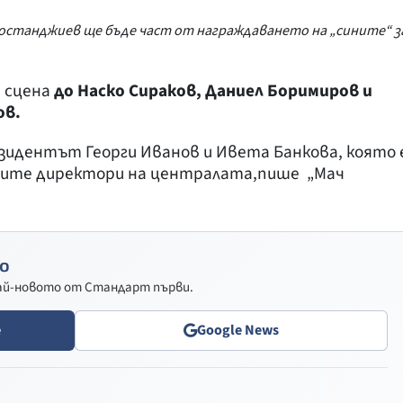
останджиев ще бъде част от награждаването на „сините“ з
а сцена
до Наско Сираков, Даниел Боримиров и
ов.
зидентът Георги Иванов и Ивета Банкова, която 
ните директори на централата,пише „Мач
о
най-новото от Стандарт първи.
e
Google News