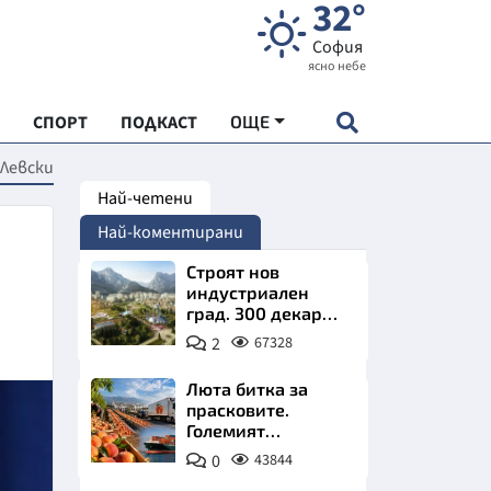
32°
София
ясно небе
СПОРТ
ПОДКАСТ
ОЩЕ
 Левски
Най-четени
НДАРТ
Най-коментирани
АДЕМИЯ "ЧУДЕСАТА НА БЪЛГАРИЯ"
Строят нов
индустриален
град. 300 декара
Е
чакат златни
2
67328
заводи
Люта битка за
прасковите.
Големият
СКАТА ХРАНА
победител е
0
43844
Турция
АРСКАТА ИКОНОМИКА