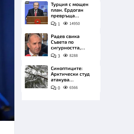
Турция с мощен
план. Ердоган
превръща
Джейхан в
1
14950
петролно чудо
Радев свика
Съвета по
НИЦИ
сигурността,
следва ключово
3
8288
изявление
Синоптиците:
Арктически студ
КРАЙНА
атакува
Балканите.
0
6566
Фалшивата зима
идва със сняг у
нас