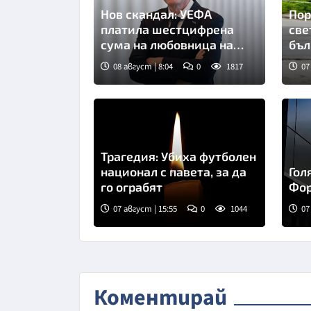
Нов скандал: УЕФА
Пор
платила шестцифрена
све
сума на любовница на
бъл
Инфантино
08 август | 8:04
0
1817
07
Трагедия: Убиха футболен
национал с павета, за да
Гол
го ограбят
Фор
07 август | 15:55
0
1044
07
Коментирай