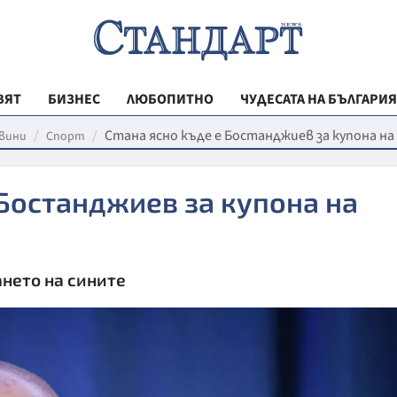
ВЯТ
БИЗНЕС
ЛЮБОПИТНО
ЧУДЕСАТА НА БЪЛГАРИЯ
РЕГИОНАЛНИ
Стана ясно къде е Бостанджиев за купона на
вини
Спорт
ВЕСТНИК СТА
 Бостанджиев за купона на
МЛАДЕЖКА АК
ЗДРАВЕ
ОБРАЗОВАНИ
ането на сините
МОЯТ ГРАД
ТЕХНОЛОГИИ
ДА!НА БЪЛГАР
ДА! НА БЪЛГ