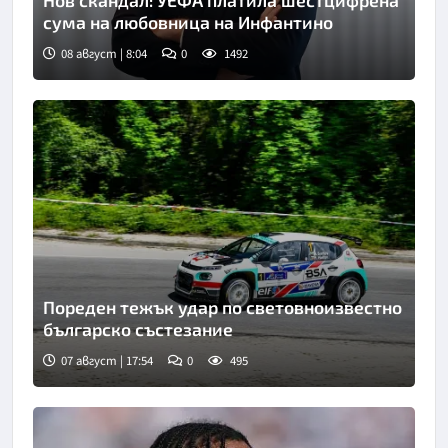
Нов скандал: УЕФА платила шестцифрена
сума на любовница на Инфантино
08 август | 8:04
0
1492
Пореден тежък удар по световноизвестно
българско състезание
07 август | 17:54
0
495