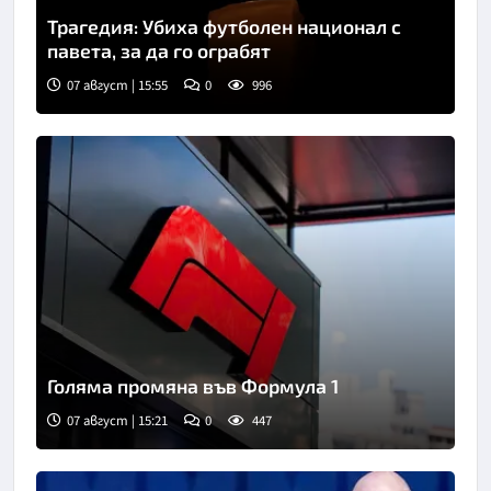
Трагедия: Убиха футболен национал с
павета, за да го ограбят
07 август | 15:55
0
996
Голяма промяна във Формула 1
07 август | 15:21
0
447