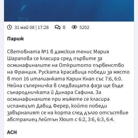
31 май 08 | 17:28
0
5202
Париж
Световната №1 в дамския тенис Мария
Шарапова се класира сред първите за
осминафиналите на Откритото първенство
на Франция. Руската красавица победи за място
в топ 16 италианката Карин Кнап със 7:6, 6:0.
Нейна съперничка в следващата фаза ще бъде
сънародничката й Динара Сафина. За
осминафиналите при мъжете се класира
испанецът Давид Ферер, който победи
завърналият се на корта след дълго отсъствие
австралиец Лейтън Хюит с 6:2, 3:6, 6:3, 6:4.
АСН