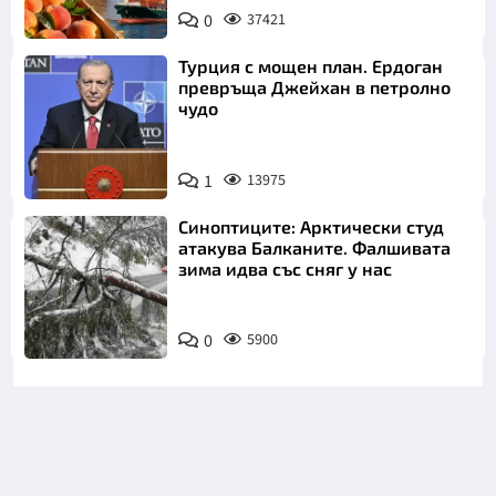
0
37421
Турция с мощен план. Ердоган
превръща Джейхан в петролно
чудо
1
13975
Синоптиците: Арктически студ
атакува Балканите. Фалшивата
зима идва със сняг у нас
0
5900