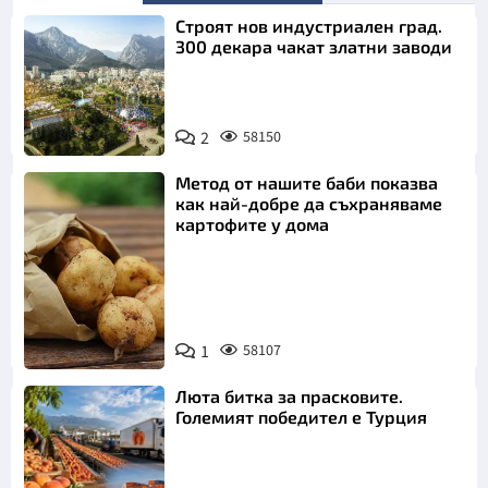
Строят нов индустриален град.
300 декара чакат златни заводи
2
58150
Метод от нашите баби показва
как най-добре да съхраняваме
картофите у дома
Снимка:
1
58107
Пиксабей
Люта битка за прасковите.
Големият победител е Турция