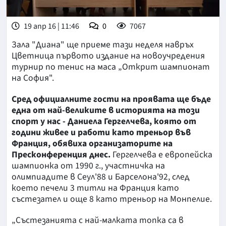
19 апр 16 | 11:46
0
7067
Зала "Диана" ще приеме тази неделя навръх
Цветница първото издание на новоучредения
турнир по тенис на маса „Открит шампионат
на София".
Сред официалните гости на проявата ще бъде
една от най-великите в историята на този
спорт у нас - Даниела Гергелчева, която от
години живее и работи като треньор във
Франция, обявиха организаторите на
Пресконференция днес.
Гергелчева е европейска
шампионка от 1990 г., участничка на
олимпиадите в Сеул'88 и Барселона'92, след
което печели 3 титли на Франция като
състезател и още 8 като треньор на Монпелие.
„Състезанията с най-малката топка са в