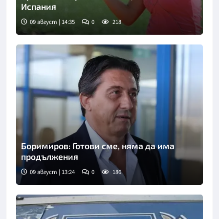
Испания
09 август | 14:35
0
218
Снимка: БТА
Боримиров: Готови сме, няма да има
продължения
09 август | 13:24
0
186