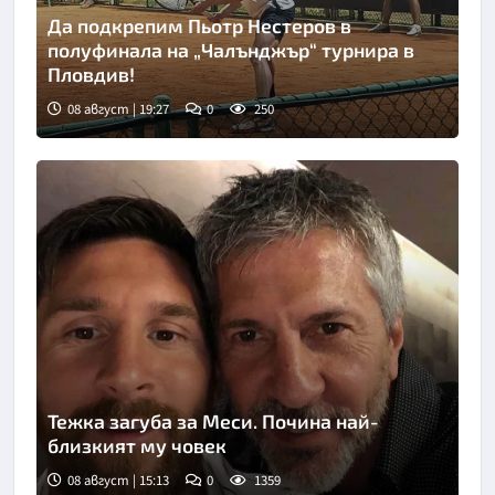
Да подкрепим Пьотр Нестеров в
полуфинала на „Чалънджър“ турнира в
Пловдив!
08 август | 19:27
0
250
Тежка загуба за Меси. Почина най-
близкият му човек
08 август | 15:13
0
1359