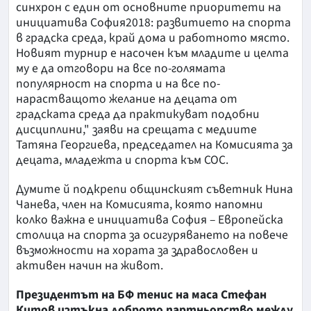
синхрон с един от основните приоритети на
инициатива София2018: развитието на спорта
в градска среда, край дома и работното място.
Новият турнир е насочен към младите и целта
му е да отговори на все по-голямата
популярност на спорта и на все по-
нарастващото желание на децата от
градската среда да практикуват подобни
дисциплини," заяви на срещата с медиите
Татяна Георгиева, председател на Комисията за
децата, младежта и спорта към СОС.
Думите й подкрепи общинският съветник Нина
Чанева, член на Комисията, която напомни
колко важна е инициатива София – Европейска
столица на спорта за осигуряването на повече
възможности на хората за здравословен и
активен начин на живот.
Президентът на БФ тенис на маса Стефан
Китов изтъкна доброто партньорство между