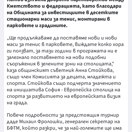
Кметството и федерацията, като благодари
на Общината за инвестициите в десетките
стационарни маси за тенис, монтирани в
парковете и градините.
„Ще продължаваме да поставяме нови и нови
маси за тенис в парковете, виждате колко хора
ги ползват, за тази години в програмата ни е
залегнало поставянето на нови подобни
съоръжения в зелените зони на столицата,"
каза общинският съветник Анна Стойкова,
също член Комисията за децата, младежта и
спорта. Стойкова също подчерта значението
на инициатива София - Европейска столица на
спорта за развитието на европейската визия
на града.
Повече подробности за предстоящия турнир
даде Михаил Фролошки, генерален секретар на
БФТМ, който разкри, че за най-големите ще има