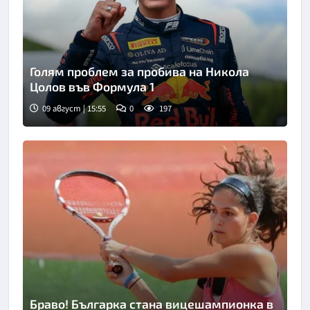
Голям проблем за пробива на Никола
Цолов във Формула 1
09 август | 15:55
0
197
Браво! Българка стана вицешампионка в