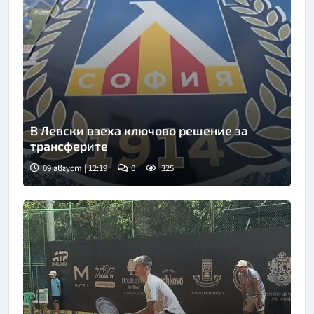
В Левски взеха ключово решение за
трансферите
09 август | 12:19
0
325
Снимка: БГНЕС