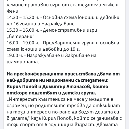
демонстративни игри от състезатели мъже и
жени
14.30 – 15.30 ч. - Основна схема юноши и девойки
до 16 години и Награждаване
15.30 – 16.00 ч. - Демонстративни игри
„ветерани"
16.00 – 19.00 ч. - Предварителни групи и основна
схема юноши и девойки до 19 г.
19.00 ч. - Награждаване и Закриване на
шампионата.
На пресконференцията присъстваха двама от
най-добрите ни национални състезатели:
Кирил Попов и Димитър Атанасов, които
отскоро подготвят и детски групи.
„Интересът към тениса на маса у младите е
огромен, но родителите трябва да откликнат
на този интерес и по-рано да водят децата си
в залата," каза Кирил Попов, който се занимава с
този спорт от 6-годишщна възраст. Двамата