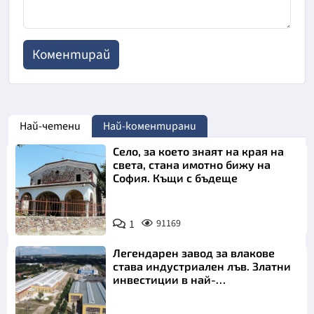
Най-четени
Най-коментирани
Село, за което знаят на края на
света, стана имотно бижу на
София. Къщи с бъдеще
1
91169
Легендарен завод за влакове
става индустриален лъв. Златни
инвестиции в най-
аристократичния ни град