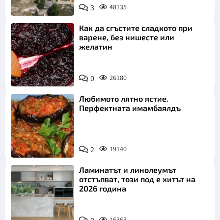
3
48135
Как да сгъстите сладкото при
варене, без нишесте или
желатин
0
26180
Любимото лятно ястие.
Перфектната имамбаялдъ
2
19140
Ламинатът и линолеумът
отстъпват, този под е хитът на
2026 година
16363