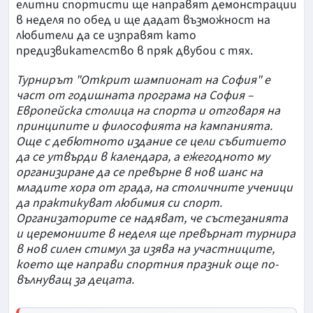
елитни спортисти ще направят демонстрации
в неделя по обед и ще дадат възможност на
любители да се изправят като
предизвикателство в пряк двубои с тях.
Турнирът "Открит шампионат на София" е
част от годишната програма на София –
Европейска столица на спорта и отговаря на
принципите и философията на кампанията.
Още с дебютното издание се цели събитието
да се утвърди в календара, а ежегодното му
организиране да се превърне в нов шанс на
младите хора от града, на столичните ученици
да практикуват любимия си спорт.
Организаторите се надяват, че състезанията
и церемониите в неделя ще превърнат турнира
в нов силен стимул за изява на участниците,
което ще направи спортния празник още по-
вълнуващ за децата.