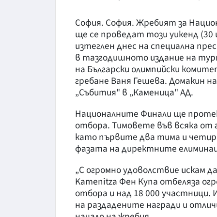
София. София. Жребият за Нацио
ще се проведат този уикенд (30 и
изтеглен днес на специална пре
в тазгодишното издание на тур
на Български олимпийски комите
гребане Ваня Гешева. Домакин н
„Събития" в „Каменица" АД.
Националните Финали ще протека
отбора. Тимовете във всяка от г
като първите два тима и чети
фазата на директните елиминаци
„С огромно удоволствие искам да
Kamenitza Фен Купа отбеляза огр
отбора и над 18 000 участници. 
на раздадените награди и отличи
начало на жребия.