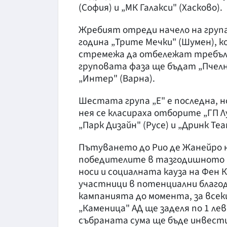
(София) и „МК Галакси" (Хасково).
Жребият отреди начело на група
година „Трите Мечки" (Шумен), к
стремежа да отбележат требъл 
груповата фаза ще бъдат „Пчелна
„Интер" (Варна).
Шестата група „Е" е последна, н
нея се класираха отборите „ГП Лу
„Парк Дизайн" (Русе) и „Дринк Те
Пътуването до Рио де Жанейро н
победителите в тазгодишното и
носи и социалната кауза на Фен К
участници в потенциални благод
кампанията до момента, за всек
„Каменица" АД ще заделя по 1 ле
събраната сума ще бъде инвести