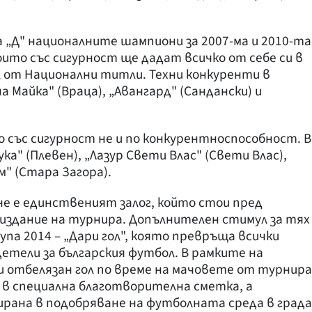
 „Д" националните шампиони за 2007-ма и 2010-та
оито със сигурност ще дадат всичко от себе си в
от Национални титли. Техни конкуренти в
 Майка" (Враца), „Авангард" (Сандански) и
о със сигурност не и по конкурентноспособност. В
ка" (Плевен), „Лазур Свети Влас" (Свети Влас),
ам" (Стара Загора).
е е единственият залог, който стои пред
здание на турнира. Допълнителен стимул за тях
упа 2014 – „Дари гол", която превръща всички
етели за българския футбол. В рамките на
и отбелязан гол по време на мачовете от турнира
в в специална благотворителна сметка, а
рана в подобряване на футболната среда в града