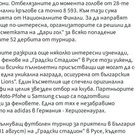
ни. Отбелязаните до момента голове от 28-те
ални кръгове са точно 8 593. Към тази сума
нията от Националните Финали. За да направят
още по-интересна, организаторите са решили да
м сметката на „Дари гол" за всяко попадение
ите 52 дербита от турнира.
рите разкриха още няколко интересни изненади,
енове на „Градски Стадион" в Русе този уикенд.
ли всички пълнолетни присъстващи ще могат да с
една уникална награда, осигурена от българския
ian Lions". Един късметлия ще спечели оригинална
фи на целия звезден отбор на клуба. Партньорите
 Moto-Pfohe и Samsung също са подготвили
 за феновете. Една от тях е незабравимо
 на adidas в Германия - Херцогенаурах.
вълнуващ футболен турнир за приятели в Българи
31 август) на „Градски стадион" в Русе, където