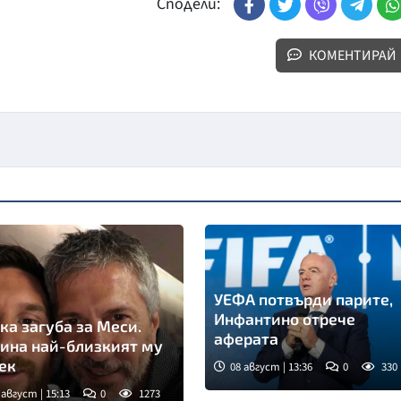
Сподели:
КОМЕНТИРАЙ
УЕФА потвърди парите,
Инфантино отрече
ка загуба за Меси.
аферата
ина най-близкият му
ек
08 август | 13:36
0
330
 август | 15:13
0
1273