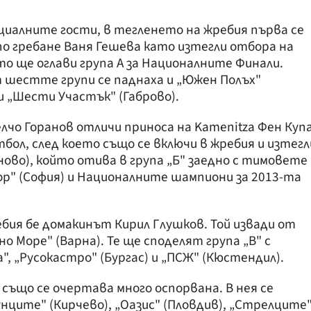
иалните гости, в тегленето на жребия първа се
о гребане Ваня Гешева като изтегли отбора на
то ще оглави група А за Националните Финали.
т шестте групи се паднаха и „Южен Полъх"
 и „Шести Участък" (Габрово).
лчо Горанов отличи приноса на Kamenitza Фен Куп
бол, след което също се включи в жребия и изтегл
ново), който отива в група „Б" заедно с тимовете
ор" (София) и Националните шампиони за 2013-та
ия бе домакинът Кирил Глушков. Той извади от
 Море" (Варна). Те ще споделят група „В" с
, „Русокастро" (Бургас) и „ПСЖ" (Кюстендил).
 също се очертава много оспорвана. В нея се
ците" (Кирчево), „Оазис" (Пловдив), „Стрелците