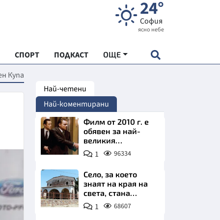
24°
София
ясно небе
СПОРТ
ПОДКАСТ
ОЩЕ
ен Купа
Най-четени
НДАРТ
Най-коментирани
АДЕМИЯ "ЧУДЕСАТА НА БЪЛГАРИЯ"
Филм от 2010 г. е
обявен за най-
великия
Е
психологически
1
96334
трилър в
историята
Село, за което
знаят на края на
света, стана
СКАТА ХРАНА
имотно бижу на
1
68607
София. Къщи с
АРСКАТА ИКОНОМИКА