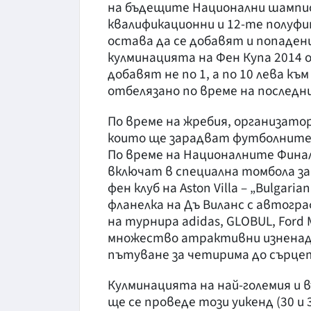
на бъдещите Национални шампио
квалификационни и 12-те полуфин
остава да се добавят и попаде
кулминацията на Фен Купа 2014 
добавят не по 1, а по 10 лева къ
отбелязано по време на последн
По време на жребия, организато
които ще зарадват футболните ф
По време на Националните Фина
включат в специална томбола за 
фен клуб на Aston Villa – „Bulgar
фланелка на Дъ Виланс с автогра
на турнира adidas, GLOBUL, Ford
множество атрактивни изненади
пътуване за четирима до сърцето
Кулминацията на най-големия и 
ще се проведе този уикенд (30 и 