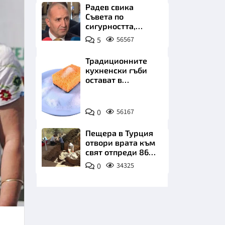
бъдеще
Радев свика
Съвета по
сигурността,
следва ключово
5
56567
изявление
Традиционните
кухненски гъби
НИЦИ
остават в
миналото. Какво
се използва сега?
Снимка:
0
56167
Пиксабей
КРАЙНА
Пещера в Турция
отвори врата към
свят отпреди 86
000 години
0
34325