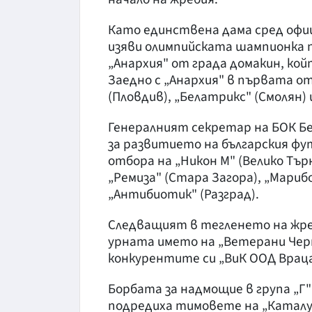
Като единствена дама сред офиц
изяви олимпийската шампионка п
„Анархия" от града домакин, кой
Заедно с „Анархия" в първата о
(Пловдив), „Белатрикс" (Смолян)
Генералният секретар на БОК Бе
за развитието на българския фут
отбора на „Никон М" (Велико Тър
„Ремиза" (Стара Загора), „Мариб
„Антибиотик" (Разград).
Следващият в тегленето на жреб
урната името на „Ветерани Черно
конкурентите си „ВиК ООД Враца"
Борбата за надмощие в група „Г"
подредиха тимовете на „Каталун