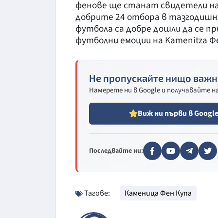
фенове ще станат свидетели на
добрите 24 отбора в тазгодишн
футбола са добре дошли да се п
футболни емоции на Kamenitza Фе
Не пропускайте нищо важн
Намерете ни в Google и получавайте 
Виж ни първи в Googl
Последвайте ни:
Тагове:
Каменица Фен Купа