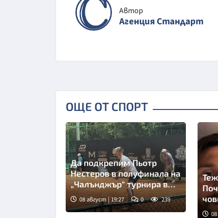
Автор
Агенция Стандарт
ОЩЕ ОТ СПОРТ
Да подкрепим Пьотр
Нестеров в полуфинала на
Теж
„Чалънджър“ турнира в
Поч
Пловдив!
чов
08 август | 19:27
0
239
08