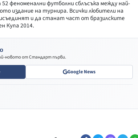
 52 феноменални футболни сблъсъка между най-
ото издание на турнира. Всички любители на
рисъединят и да станат част от бразилските
н Купа 2014.
о
най-новото от Стандарт първи.
e
Google News