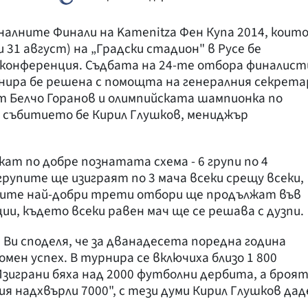
налните Финали на Kamenitza Фен Купа 2014, коит
 31 август) на „Градски стадион" в Русе бе
сконференция. Съдбата на 24-те отбора финалист
нира бе решена с помощта на генералния секрета
т Белчо Горанов и олимпийската шампионка по
а събитието бе Кирил Глушков, мениджър
т по добре познатата схема - 6 групи по 4
рупите ще изиграят по 3 мача всеки срещу всеки,
рите най-добри трети отбори ще продължат във
и, където всеки равен мач ще се решава с дузпи.
 Ви споделя, че за дванадесета поредна година
омен успех. В турнира се включиха близо 1 800
Изиграни бяха над 2000 футболни дербита, а броя
я надхвърли 7000", с тези думи Кирил Глушков дад