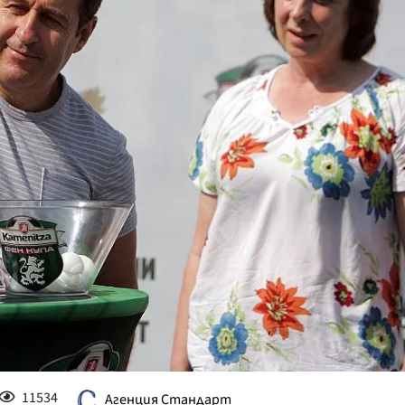
КУЛТУРА
ПРАВОСЪДИЕ
КРИМИ
КИБЕРЗАЩИТ
ВЯРА
ОБЯВИ
ВОЙНАТА В У
ВРЕМЕТО
11534
Агенция Стандарт