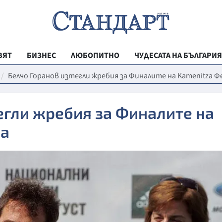
ВЯТ
БИЗНЕС
ЛЮБОПИТНО
ЧУДЕСАТА НА БЪЛГАРИЯ
РЕГИОНАЛНИ
Белчо Горанов изтегли жребия за Финалите на Kamenitza Ф
ВЕСТНИК СТА
егли жребия за Финалите на
МЛАДЕЖКА АК
па
ЗДРАВЕ
ОБРАЗОВАНИ
МОЯТ ГРАД
ТЕХНОЛОГИИ
ДА!НА БЪЛГАР
ДА! НА БЪЛГ