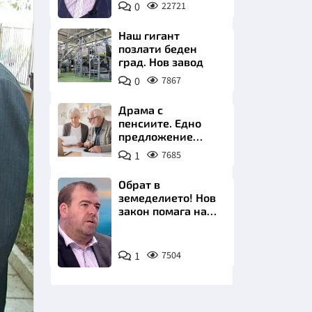
0
22721
БНТ
Наш гигант
позлати беден
град. Нов завод
0
7867
НИЦИ
Драма с
пенсиите. Едно
предложение
удря над 800 000
1
7685
българи
КРАЙНА
Обрат в
земеделието! Нов
закон помага на
производителите
Снимка:
1
7504
бТВ