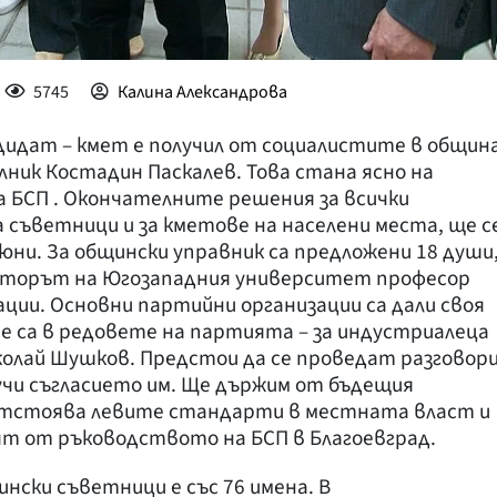
5745
Калина Александрова
ндидат – кмет е получил от социалистите в общин
ник Костадин Паскалев. Това стана ясно на
а БСП . Окончателните решения за всички
а съветници и за кметове на населени места, ще с
юни. За общински управник са предложени 18 души
екторът на Югозападния университет професор
ации. Основни партийни организации са дали своя
не са в редовете на партията – за индустриалеца
колай Шушков. Предстои да се проведат разговор
олучи съгласието им. Ще държим от бъдещия
отстоява левите стандарти в местната власт и
ят от ръководството на БСП в Благоевград.
нски съветници е със 76 имена. В