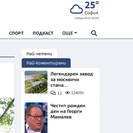
25°
София
предимно ясно
СПОРТ
ПОДКАСТ
ОЩЕ
Най-четени
НДАРТ
Най-коментирани
АДЕМИЯ "ЧУДЕСАТА НА БЪЛГАРИЯ"
Легендарен завод
за москвичи
стана
Е
индустриално
11
124050
чудо. Позлатява
Северна България
Честит рожден
ден на Георги
Мамалев
СКАТА ХРАНА
Снимка:
АРСКАТА ИКОНОМИКА