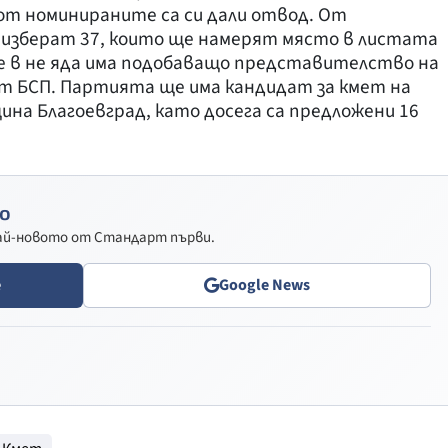
от номинираните са си дали отвод. От
 изберат 37, които ще намерят място в листата
е в не яда има подобаващо представителство на
от БСП. Партията ще има кандидат за кмет на
ина Благоевград, като досега са предложени 16
о
най-новото от Стандарт първи.
e
Google News