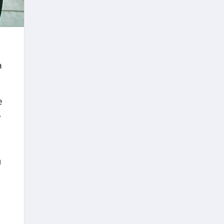
а
е
,
и