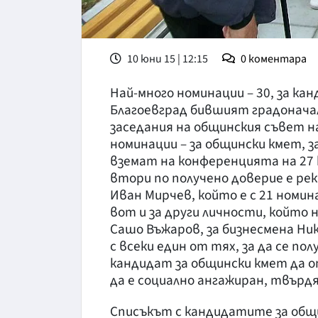
10 юни 15 | 12:15
0
коментара
Най-много номинации – 30, за ка
Благоевград бившият градоначал
заседания на общинския съвет н
номинации – за общински кмет, з
вземат на конференцията на 27 
втори по получено доверие е р
Иван Мирчев, който е с 21 номин
вот и за други личности, който 
Сашо Въжаров, за бизнесмена Ни
с всеки един от тях, за да се п
кандидат за общински кмет да 
да е социално ангажиран, твърд
Списъкът с кандидатите за общи