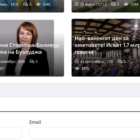
алтирани
 юни | 14:31
0
5340
25 април | 17:13
0
3784
Най-важният ден за
ина Стоянова: Боливуд
кметовете! Искат 1,7 мл
снима на Бузлуджа
повече
 ноември | 8:00
0
13 октомври | 7:00
0
457
1876
Email