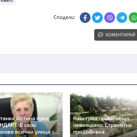
Кмет
Сподели:
КОМЕНТИРАЙ
танка Йотина пред
Наш град прави нещо
НДАРТ: В село
невиждано. Страхотна
ково всички улици са
придобивка