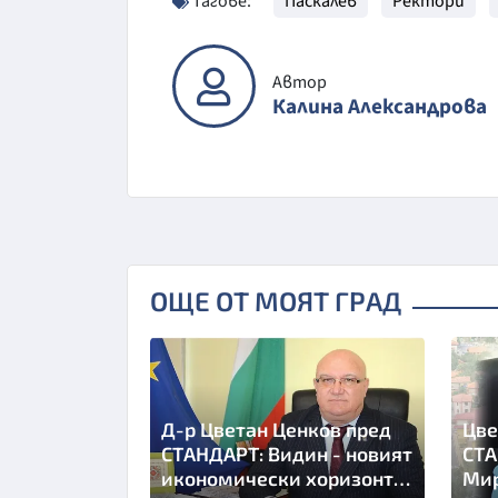
Тагове:
Паскалев
Ректори
Автор
Калина Александрова
ОЩЕ ОТ МОЯТ ГРАД
Д-р Цветан Ценков пред
Цве
СТАНДАРТ: Видин - новият
СТА
икономически хоризонт
Мир