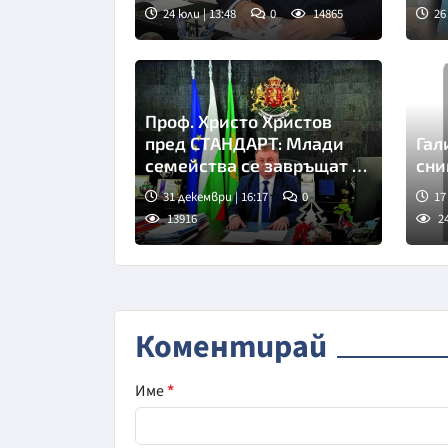
на България
асф
24 юли | 13:48
0
14865
26
Проф. Христо Христов
пред СТАНДАРТ: Млади
Гал
семейства се завръщат в
Шумен
31 декември | 16:17
0
17
13916
2
Коментирай
Име
*