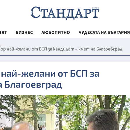
ВЯТ
БИЗНЕС
ЛЮБОПИТНО
ЧУДЕСАТА НА БЪЛГАРИЯ
РЕГИОНАЛНИ
д
тор най-желани от БСП за кандидат – кмет на Благоевград
ВЕСТНИК СТА
МЛАДЕЖКА АК
 най-желани от БСП за
ЗДРАВЕ
а Благоевград
ОБРАЗОВАНИ
МОЯТ ГРАД
ТЕХНОЛОГИИ
ДА!НА БЪЛГАР
ДА! НА БЪЛГ