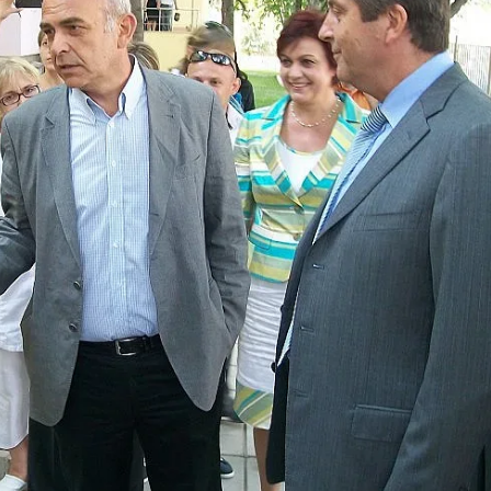
КУЛТУРА
ПРАВОСЪДИЕ
КРИМИ
КИБЕРЗАЩИТ
ВЯРА
ОБЯВИ
ВОЙНАТА В У
ВРЕМЕТО