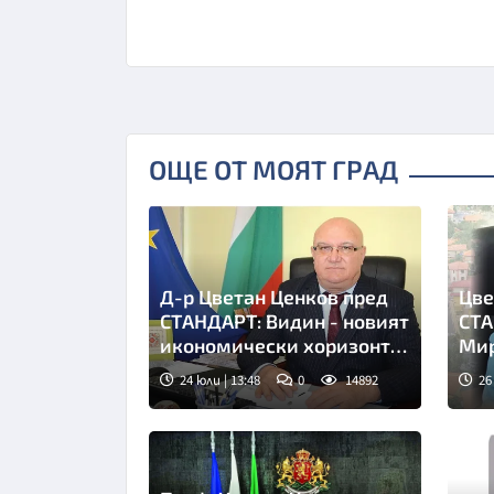
ОЩЕ ОТ МОЯТ ГРАД
Д-р Цветан Ценков пред
Цве
СТАНДАРТ: Видин - новият
СТА
икономически хоризонт
Мир
на България
асф
24 юли | 13:48
0
14892
26