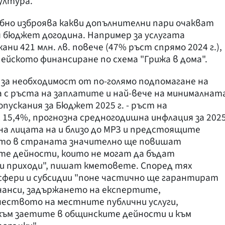
ултура.
бно изброява какви допълнителни пари очакват
бюджет догодина. Например за услугата
ни 421 млн. лв. повече (47% ръст спрямо 2024 г.),
йското финансиране по схема "Грижа в дома".
за необходимост от по-голямо подпомагане на
 с ръста на заплатите и най-вече на минималнат
пускания за Бюджет 2025 г. - ръст на
15,4%, прогнозна средногодишна инфлация за 202
 на лицата на и близо до МРЗ и предстоящите
ото в страната значително ще повишат
те дейности, които не могат да бъдат
ни приходи", пишат кметовете. Според тях
сфери и субсидии "поне частично ще гарантират
анси, задържането на експертите,
чеството на местните публични услуги,
ъм заетите в общинските дейности и към