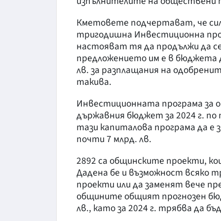
изпълнителите на обществени п
Кметовете подчертават, че сил
тригодишна Инвестиционна прогр
настояват тя да продължи да се 
предложението им е в бюджета д
лв. за разплащания на одобренит
такива.
Инвестиционната програма за о
държавния бюджет за 2024 г. по
тази капиталова програма да е за
почти 7 млрд. лв.
2892 са общинските проекти, ко
Дадена бе и възможност всяко 
проекти или да заменят вече пр
общините общият прогнозен бюдж
лв., като за 2024 г. трябва да б