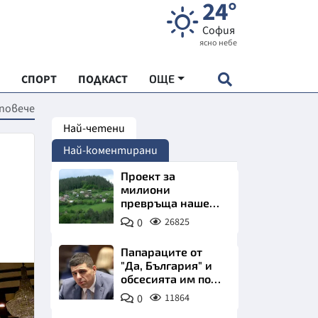
24°
София
ясно небе
СПОРТ
ПОДКАСТ
ОЩЕ
 повече
Най-четени
НДАРТ
Най-коментирани
АДЕМИЯ "ЧУДЕСАТА НА БЪЛГАРИЯ"
Проект за
милиони
превръща наше
Е
село в магнит за
0
26825
туристи
Папараците от
"Да, България" и
обсесията им по
СКАТА ХРАНА
Пеевски
0
11864
АРСКАТА ИКОНОМИКА