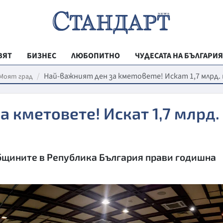
ВЯТ
БИЗНЕС
ЛЮБОПИТНО
ЧУДЕСАТА НА БЪЛГАРИЯ
РЕГИОНАЛНИ
Най-важният ден за кметовете! Искат 1,7 млрд.
Моят град
ВЕСТНИК СТА
а кметовете! Искат 1,7 млрд.
МЛАДЕЖКА АК
ЗДРАВЕ
ОБРАЗОВАНИ
бщините в Република България прави годишна
МОЯТ ГРАД
ТЕХНОЛОГИИ
ДА!НА БЪЛГАР
ДА! НА БЪЛГ