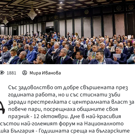
КУЛТУРА
ПРАВОСЪДИЕ
КРИМИ
КИБЕРЗАЩИТ
ВЯРА
ОБЯВИ
1881
Мира Иванова
ВОЙНАТА В У
Със задоволство от добре свършената през
ВРЕМЕТО
годината работа, но и със стиснати зъби
заради престрелката с централната власт за
повече пари, посрещнаха общините своя
празник - 12 октомври. Дне в най-красивия
е състои най-големият форум на Националното
ика България - Годишната среща на българските