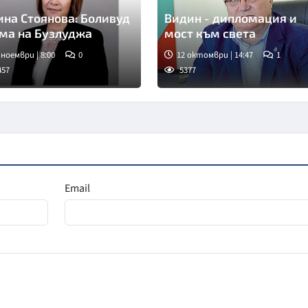
ина Стоянова: Боливуд
Видин - дипломация и
снима на Бузлуджа
мост към света
 ноември | 8:00
0
12 октомври | 14:47
1
457
5377
Email