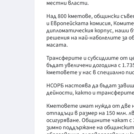
местни власти.
Над 800 кметове, общински съв
и Европейската комисия, Комите
дипломатическия корпус, наши 
решения на най-наболелите за о
масата.
Трансферите и субсидиите от 
бъдат увеличени догодина с 1.735
кметовете у нас в специално п
НСОРБ настоява да бъдат завиш
дейности, както и трансферите 
Кметовете имат нужда от две но
отпадъци в размер на 150 млн. лв.
осигуряване. Общините чакат с 3
зимно поддържане на общинските