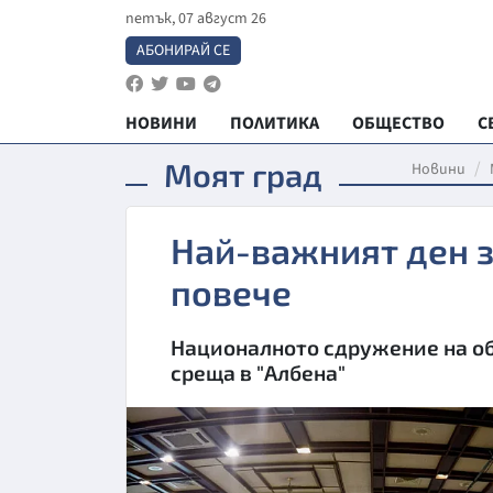
петък, 07 август 26
АБОНИРАЙ СЕ
НОВИНИ
ПОЛИТИКА
ОБЩЕСТВО
С
Моят град
Новини
Най-важният ден з
повече
Националното сдружение на о
среща в "Албена"