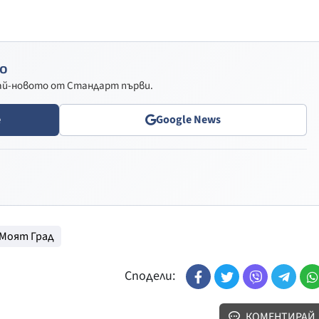
о
най-новото от Стандарт първи.
e
Google News
Моят Град
Сподели:
КОМЕНТИРАЙ