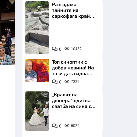
Разгадаха
тайните на
саркофага край
Перперикон
Снимка:
Bulgaria
НИЦИ
ON
0
10452
AIR
Топ синоптик с
добра новина! На
тази дата идва
КРАЙНА
захлаждането
0
7222
„Кралят на
дюнера“ вдигна
сватба на сина си
за 3 милиона
евро на езерото
Снимка:
Комо
0
6022
Инстаграм