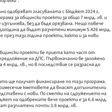
оръчки".
но одобряват гласуваната с Бюджет 2024 г.
ама за общински проекти за общо 7 млрд. лв. и
изпълнява, без да бъде орязвана. Нещо повече
огодина да бъдат разчетени минимум 5.426 млрд.
е през тази година проекти, както и за нови
бщински проекти бе приета като част от
 предложение на ДПС. Първоначално бе заложено
 4 млрд. лв., но в последствие се разрасна до
ито ще получат финансиране по тази програма.
тримесечие кметовете да внасят допълнителни
едставени с нови. По сметки на сдружението на
ет на одобрените вече проекти е за 6.6 млрд.
ъдат разплатени почти 3.8 млрд. лв.