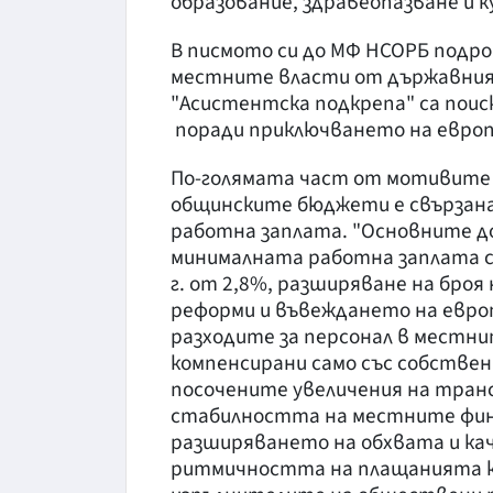
образование, здравеопазване и к
В писмото си до МФ НСОРБ подро
местните власти от държавния 
"Асистентска подкрепа" са поиска
поради приключването на европе
По-голямата част от мотивите 
общинските бюджети е свързана
работна заплата. "Основните до
минималната работна заплата с 
г. от 2,8%, разширяване на броя
реформи и въвеждането на евр
разходите за персонал в местни
компенсирани само със собстве
посочените увеличения на тран
стабилността на местните фин
разширяването на обхвата и ка
ритмичността на плащанията к