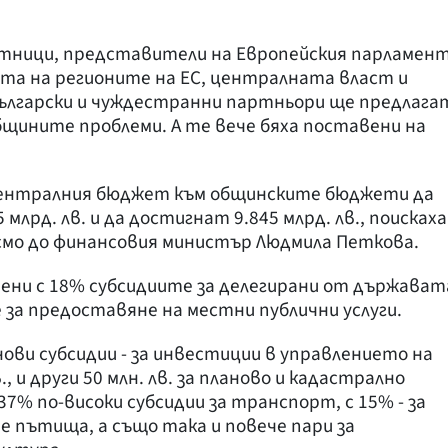
етници, представители на Европейския парламен
та на регионите на ЕС, централната власт и
български и чуждестранни партньори ще предлага
бщините проблеми. А те вече бяха поставени на
централния бюджет към общинските бюджети да
 млрд. лв. и да достигнат 9.845 млрд. лв., поискаха
исмо до финансовия министър Людмила Петкова.
ени с 18% субсидиите за делегирани от държават
за предоставяне на местни публични услуги.
ви субсидии - за инвестиции в управлението на
, и други 50 млн. лв. за планово и кадастрално
7% по-високи субсидии за транспорт, с 15% - за
 пътища, а също така и повече пари за