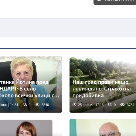
танка Йотина пред
Наш град прави нещо
НДАРТ: В село
невиждано. Страхотна
ково всички улици са
придобивка
алтирани
 юни | 14:31
0
5340
25 април | 17:13
0
3784