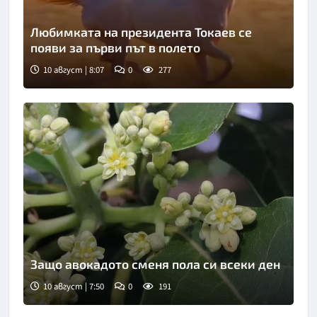
Любимката на президента Токаев се
появи за първи път в полето
10 август | 8:07
0
277
Защо авокадото сменя пола си всеки ден
10 август | 7:50
0
191