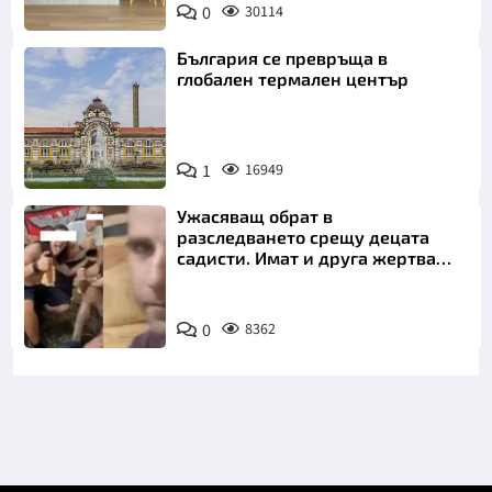
0
30114
България се превръща в
глобален термален център
1
16949
Ужасяващ обрат в
разследването срещу децата
садисти. Имат и друга жертва
преди Георги
0
8362