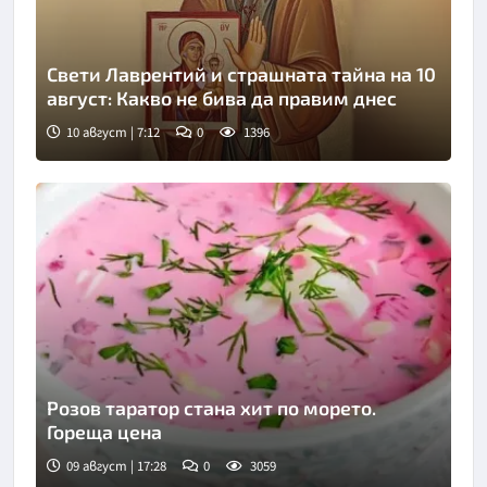
Свети Лаврентий и страшната тайна на 10
август: Какво не бива да правим днес
10 август | 7:12
0
1396
Розов таратор стана хит по морето.
Гореща цена
09 август | 17:28
0
3059