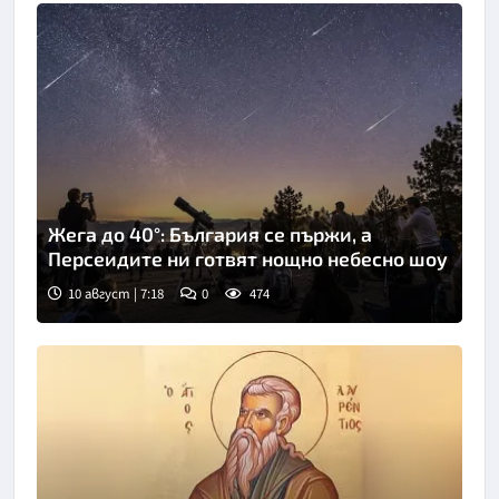
Жега до 40°: България се пържи, а
Персеидите ни готвят нощно небесно шоу
10 август | 7:18
0
474