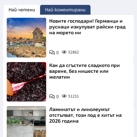
Най-четени
Най-коментирани
Новите господари! Германци и
руснаци изкупуват райски град
на морето ни
0
52862
Как да сгъстите сладкото при
варене, без нишесте или
желатин
0
51231
Ламинатът и линолеумът
отстъпват, този под е хитът на
2026 година