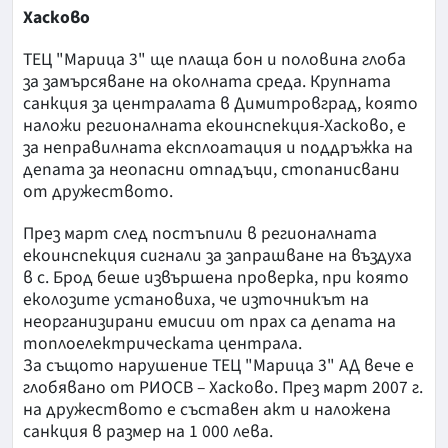
Хасково
ТЕЦ "Марица 3" ще плаща бон и половина глоба
за замърсяване на околната среда. Крупната
санкция за централата в Димитровград, която
наложи регионалната екоинспекция-Хасково, е
за неправилната експлоатация и поддръжка на
депата за неопасни отпадъци, стопанисвани
от дружеството.
През март след постъпили в регионалната
екоинспекция сигнали за запрашване на въздуха
в с. Брод беше извършена проверка, при която
еколозите установиха, че източникът на
неорганизирани емисии от прах са депата на
топлоелектрическата централа.
За същото нарушение ТЕЦ "Марица 3" АД вече е
глобявано от РИОСВ – Хасково. През март 2007 г.
на дружеството е съставен акт и наложена
санкция в размер на 1 000 лева.