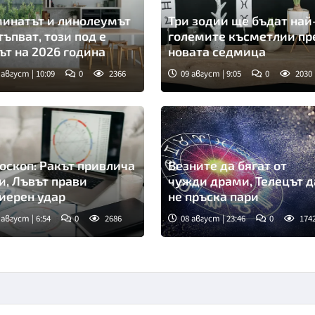
инатът и линолеумът
Три зодии ще бъдат най
тъпват, този под е
големите късметлии пр
ът на 2026 година
новата седмица
 август | 10:09
0
2366
09 август | 9:05
0
2030
оскоп: Ракът привлича
Везните да бягат от
и, Лъвът прави
чужди драми, Телецът д
иерен удар
не пръска пари
 август | 6:54
0
2686
08 август | 23:46
0
174