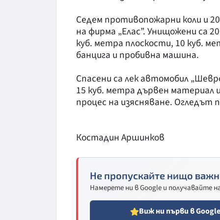
Седем противопожарни коли и 20
на фирма „Елас”. Унищожени са 20
куб. метра плоскости, 10 куб. м
банцига и пробивна машина.
Спасени са лек автомобил „Шевро
15 куб. метра дървен материал и
процес на изясняване. Огледът п
Костадин Аршинков
Не пропускайте нищо важн
Намерете ни в Google и получавайте 
Виж ни първи в Googl