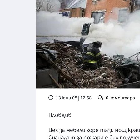
13 юни 08 | 12:58
0
коментара
Пловдив
Цех за мебели горя тази нощ кра
Сигналът за пожара е бил получен