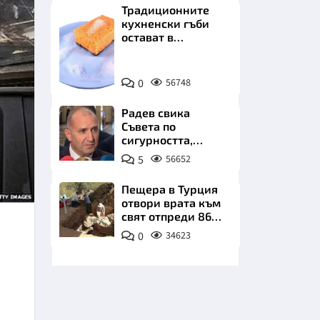
бъдеще
Традиционните
кухненски гъби
остават в
миналото. Какво
се използва сега?
Снимка:
0
56748
Пиксабей
НИЦИ
Радев свика
Съвета по
сигурността,
следва ключово
5
56652
изявление
КРАЙНА
Пещера в Турция
отвори врата към
свят отпреди 86
000 години
0
34623