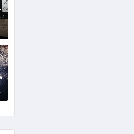
-
ез
а
2