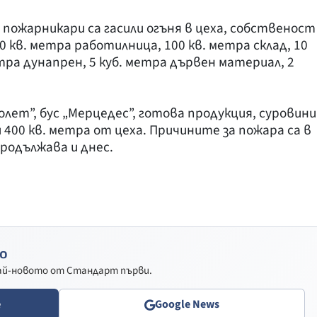
 пожарникари са гасили огъня в цеха, собственост
0 кв. метра работилница, 100 кв. метра склад, 10
етра дунапрен, 5 куб. метра дървен материал, 2
лет”, бус „Мерцедес”, готова продукция, суровини
 400 кв. метра от цеха. Причините за пожара са в
родължава и днес.
о
най-новото от Стандарт първи.
e
Google News