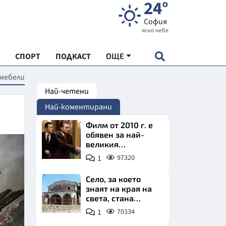
24°
София
ясно небе
СПОРТ
ПОДКАСТ
ОЩЕ
 мебели
Най-четени
НДАРТ
Най-коментирани
АДЕМИЯ "ЧУДЕСАТА НА БЪЛГАРИЯ"
Филм от 2010 г. е
обявен за най-
великия
Е
психологически
1
97320
трилър в
историята
Село, за което
знаят на края на
света, стана
СКАТА ХРАНА
имотно бижу на
1
70334
София. Къщи с
АРСКАТА ИКОНОМИКА