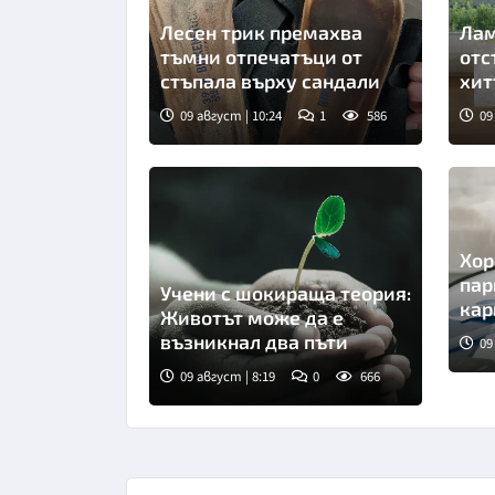
Лесен трик премахва
Лам
тъмни отпечатъци от
отс
стъпала върху сандали
хит
09 август | 10:24
1
586
09
Хор
пар
Учени с шокираща теория:
кар
Животът може да е
възникнал два пъти
09
09 август | 8:19
0
666
Снимка: Пиксабей