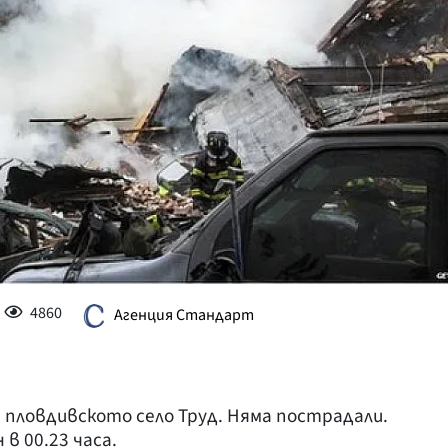
КУЛТУРА
ПРАВОСЪДИЕ
КРИМИ
КИБЕРЗАЩИТ
ВЯРА
ОБЯВИ
ВОЙНАТА В У
ВРЕМЕТО
4860
Агенция Стандарт
й пловдивското село Труд. Няма пострадали.
 в 00.23 часа.