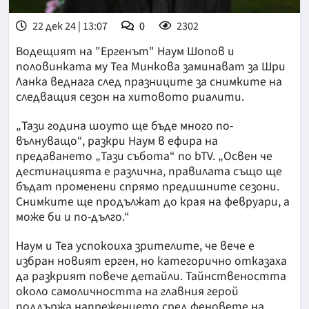
22 дек 24 | 13:07
0
2302
Водещият на "Ергенът" Наум Шопов и
половинката му Теа Минкова заминават за Шри
Ланка веднага след празниците за снимките на
следващия сезон на хитовото риалити.
„Тази година шоуто ще бъде много по-
вълнуващо“, разкри Наум в ефира на
предаването „Тази събота“ по bTV. „Освен че
дестинацията е различна, правилата също ще
бъдат променени спрямо предишните сезони.
Снимките ще продължат до края на февруари, а
може би и по-дълго.“
Наум и Теа успокоиха зрителите, че вече е
избран новият ерген, но категорично отказаха
да разкрият повече детайли. Тайнствеността
около самоличността на главния герой
поддържа напрежението сред феновете на