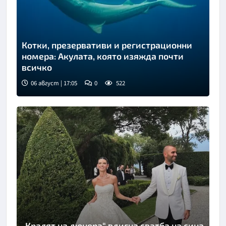
Котки, презервативи и регистрационни
номера: Акулата, която изяжда почти
всичко
06 август | 17:05
0
522
„Кралят на дюнера“ вдигна сватба на сина