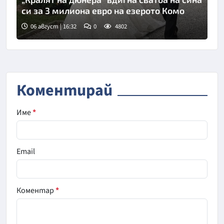
си за 3 милиона евро на езерото Комо
06 август | 16:32
0
4802
Снимка: Инстаграм
Коментирай
Име
*
Email
Коментар
*