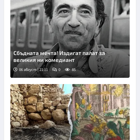
Сбъдната мечта! Издигат палат за
великия ни комедиант
06 август | 21:11
0
85