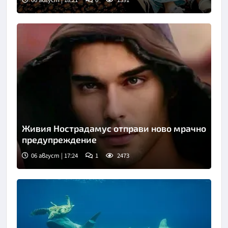
Снимка: Инстаграм
Живия Нострадамус отправи ново мрачно
предупреждение
06 август | 17:24
1
2473