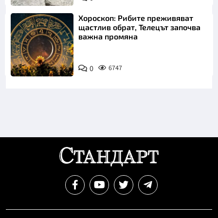
AIR
Хороскоп: Рибите преживяват
щастлив обрат, Телецът започва
важна промяна
0
6747