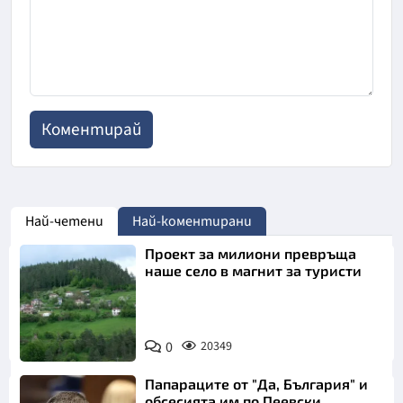
Най-четени
Най-коментирани
Проект за милиони превръща
наше село в магнит за туристи
0
20349
Папараците от "Да, България" и
обсесията им по Пеевски