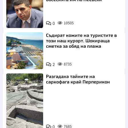
0
10505
Съдират кожите на туристите в
този наш курорт. Шокираща
сметка за обяд на плажа
2
8735
Разгадаха тайните на
саркофага край Перперикон
Снимка:
Bulgaria ON
0
7685