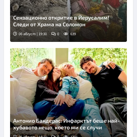
Сензационно откритие в Йерусалим!
Следи от Храма на Соломон
06 август | 19:30
0
639
Снимка: Fox news
Антонио Бандерас: Инфарктът беше най-
хубавото нещо, което ми се случи
06 август | 18:21
0
1391