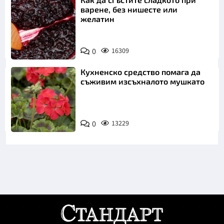
варене, без нишесте или
желатин
0
16309
Кухненско средство помага да
съживим изсъхналото мушкато
0
13229