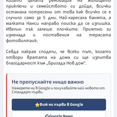
Когато целата реновация на жилището
приключи и семейството си дойде, всички
останаха потресени от това как всичко се е
случило само за 5 дни. Най-харесаха банята, а
малката Нанси направо поиска да се изпишка.
Ивелин пък галеше плочките. Приятно ги
изненада и поставения на терасата
фотоволтаик.
Севда накрая сподели, че всеки път, когато
отвори вратата на дома си ще изпитва
благодарност към „Бригада Нов дом“.
Не пропускайте нищо важно
Намерете ни в Google и получавайте най-новото от
Стандарт първи.
Виж ни първи в Google
Google News