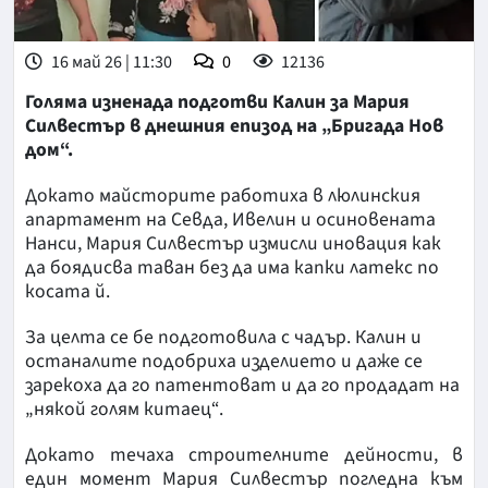
16 май 26 | 11:30
0
12136
Голяма изненада подготви Калин за Мария
Силвестър в днешния епизод на „Бригада Нов
дом“.
Докато майсторите работиха в люлинския
апартамент на Севда, Ивелин и осиновената
Нанси, Мария Силвестър измисли иновация как
да боядисва таван без да има капки латекс по
косата й.
За целта се бе подготовила с чадър. Калин и
останалите подобриха изделието и даже се
зарекоха да го патентоват и да го продадат на
„някой голям китаец“.
Докато течаха строителните дейности, в
един момент Мария Силвестър погледна към