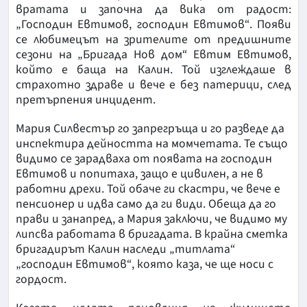
вратата и започна да вика от радост:
„Господин Евтимов, господин Евтимов“. Появи
се любимецът на зрителите от предишните
сезони на „Бригада Нов дом“ Евтим Евтимов,
който е баща на Калин. Той изглеждаше в
страхотно здраве и вече е без патерици, след
претърпения инцидент.
Мария Силвестър го запрегръща и го разведе да
инспектира дейността на момчетата. Те също
видимо се зарадваха от появата на господин
Евтимов и попитаха, защо е цивилен, а не в
работни дрехи. Той обаче ги скастри, че вече е
пенсионер и идва само да ги види. Обеща да го
прави и занапред, а Мария заключи, че видимо му
липсва работата в бригадата. В крайна сметка
бригадирът Калин наследи „титлата“
„господин Евтимов“, която каза, че ще носи с
гордост.