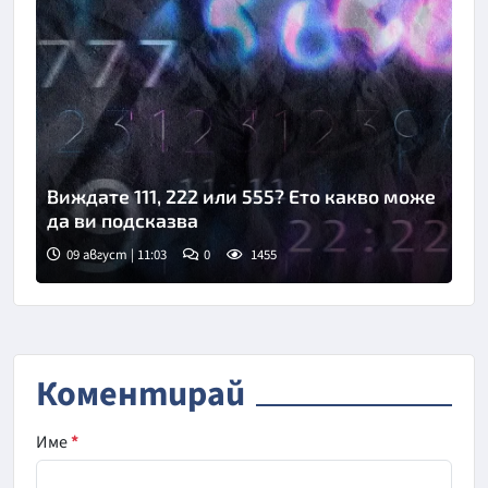
Виждате 111, 222 или 555? Ето какво може
да ви подсказва
09 август | 11:03
0
1455
Коментирай
Име
*