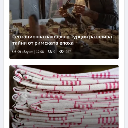
Сензационна находка в Турция разкрива
тайни от римската епоха
09 август | 12:08
0
927
Снимка: БГНЕС