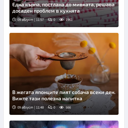
Една кърпа, постлана до мивката, решава
досаден проблем в кухнята
09 август | 11:57
0
1961
Снимка: Пиксабей
В жегата японците пият собача всеки ден.
Вижте тази полезна напитка
09 август | 11:48
0
986