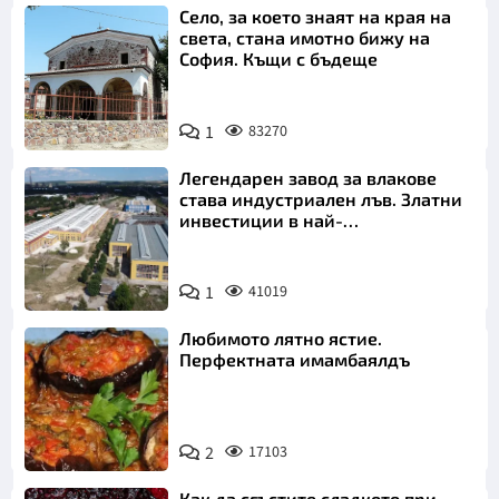
Село, за което знаят на края на
света, стана имотно бижу на
София. Къщи с бъдеще
1
83270
Легендарен завод за влакове
става индустриален лъв. Златни
инвестиции в най-
аристократичния ни град
1
41019
Любимото лятно ястие.
Перфектната имамбаялдъ
2
17103
Как да сгъстите сладкото при