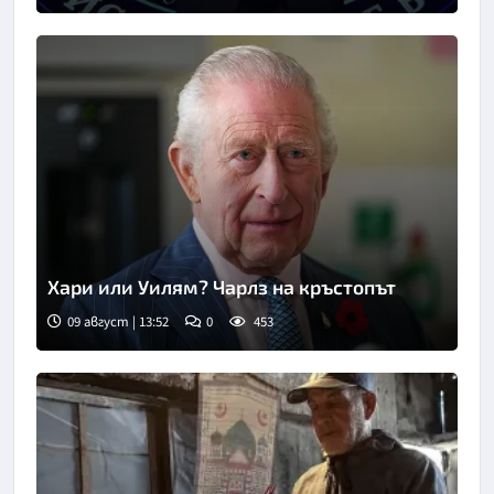
Снимка: bTV
Хари или Уилям? Чарлз на кръстопът
09 август | 13:52
0
453