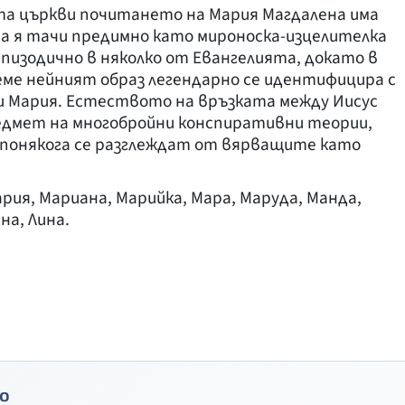
та църкви почитането на Мария Магдалена има
а я тачи предимно като мироноска-изцелителка
епизодично в няколко от Евангелията, докато в
ме нейният образ легендарно се идентифицира с
и Мария. Естеството на връзката между Иисус
редмет на многобройни конспиративни теории,
 понякога се разглеждат от вярващите като
рия, Мариана, Марийка, Мара, Маруда, Манда,
на, Лина.
о