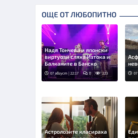
ОЩЕ ОТ ЛЮБОПИТНО
Надя Тончева и японски
виртуози сляха Изтока и
Асф
Балканите в Банско
нев
07 август | 22:17
0
223
07
Астролозите класираха
Еди