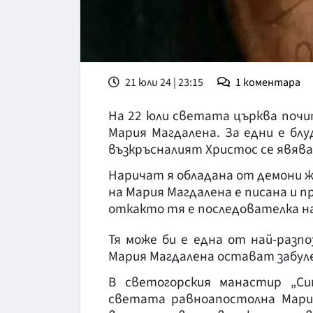
21 юли 24 | 23:15
1
коментара
На 22 юли светата църква поч
Мария Магдалена. За едни е блу
възкръсналият Христос се явява
Наричат я обладана от демони ж
на Мария Магдалена е писана и п
откакто тя е последователка на
Тя може би е една от най-разп
Мария Магдалена остават забул
В светогорския манастир „С
светата равноапостолна Мария