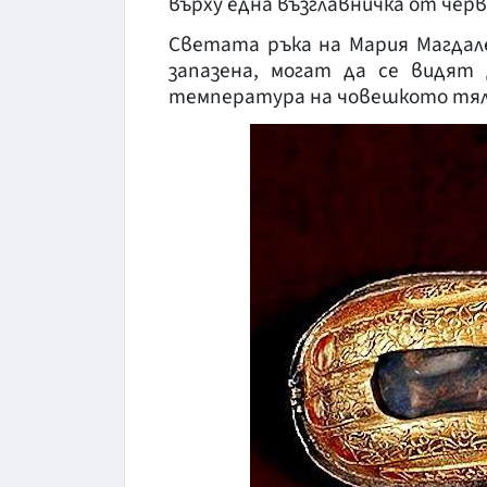
върху една възглавничка от черв
Светата ръка на Мария Магдале
запазена, могат да се видят 
температура на човешкото тяло,