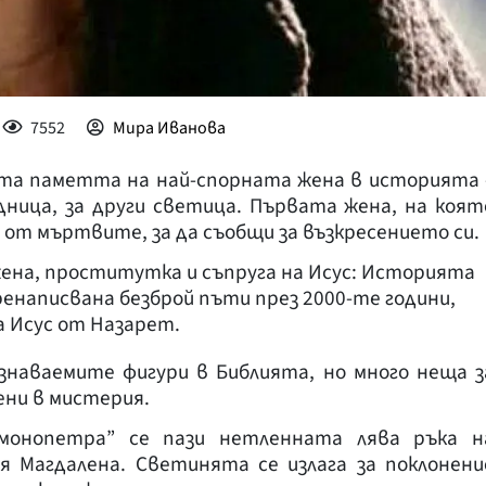
7552
Мира Иванова
ита паметта на най-спорната жена в историята 
дница, за други светица. Първата жена, на коят
 от мъртвите, за да съобщи за възкресението си.
ена, проститутка и съпруга на Исус: Историята
ренаписвана безброй пъти през 2000-те години,
 Исус от Назарет.
ознаваемите фигури в Библията, но много неща з
ени в мистерия.
имонопетра” се пази нетленната лява ръка н
 Магдалена. Светинята се излага за поклонени