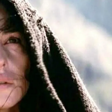
КУЛТУРА
ПРАВОСЪДИЕ
КРИМИ
КИБЕРЗАЩИТ
ВЯРА
ОБЯВИ
ВОЙНАТА В У
ВРЕМЕТО