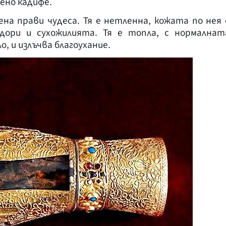
ено кадифе.
на прави чудеса. Тя е нетленна, кожата по нея 
дори и сухожилията. Тя е топла, с нормалнат
 и излъчва благоухание.