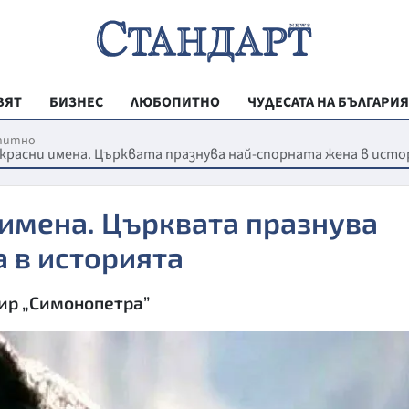
ВЯТ
БИЗНЕС
ЛЮБОПИТНО
ЧУДЕСАТА НА БЪЛГАРИЯ
РЕГИОНАЛНИ
питно
красни имена. Църквата празнува най-спорната жена в ист
ВЕСТНИК СТА
МЛАДЕЖКА АК
 имена. Църквата празнува
ЗДРАВЕ
 в историята
ОБРАЗОВАНИ
тир „Симонопетра”
МОЯТ ГРАД
ТЕХНОЛОГИИ
ДА!НА БЪЛГАР
ДА! НА БЪЛГ