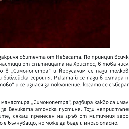
закриля обителта от Небесата. По принцип всичк
частици от спътницата на Христос, в това числ
мо в „Симонопетра” и Йерусалим се пази толков
библейска героиня. Ръката й се пази в олтара н
ово“ и се изнася за поклонение, когато се събера
о манастира „Симонопетра“, разбира какво са имал
 за Великата атонска пустиня. Този непристъпе
лите, сякаш пренесен на гръб от митичния геро
 е вълнуващо, но може да бъде и много опасно.