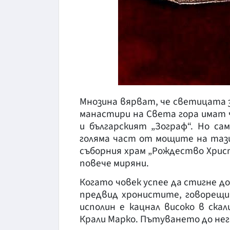
Мнозина вярват, че светицата 
манастири на Света гора имат 
и българският „Зограф“. Но са
голяма част от мощите на тази 
съборния храм „Рождество Христ
повече миряни.
Когато човек успее да стигне д
предвид хронистите, говорещи
исполин е кацнал високо в ска
Крали Марко. Пътуването до него