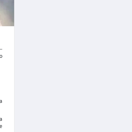
–
о
а
а
е