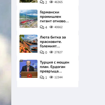
чакат златни
2
46365
заводи
Германски
промишлен
гигант отново
позлатява наш
4
40662
град
НИЦИ
Люта битка за
прасковите.
Големият
победител е
0
27827
Турция
КРАЙНА
Турция с мощен
план. Ердоган
превръща
Джейхан в
1
12344
петролно чудо