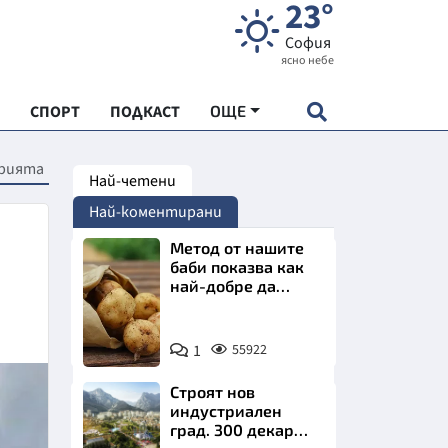
23°
София
ясно небе
СПОРТ
ПОДКАСТ
ОЩЕ
орията
Най-четени
НДАРТ
Най-коментирани
АДЕМИЯ "ЧУДЕСАТА НА БЪЛГАРИЯ"
Метод от нашите
баби показва как
най-добре да
Е
съхраняваме
картофите у дома
Снимка:
1
55922
Пиксабей
Строят нов
СКАТА ХРАНА
индустриален
град. 300 декара
АРСКАТА ИКОНОМИКА