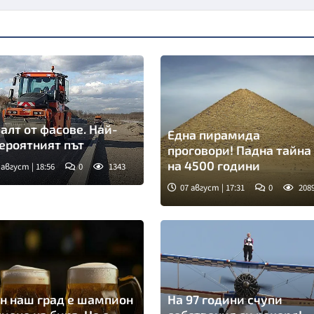
алт от фасове. Най-
Една пирамида
ероятният път
проговори! Падна тайна
на 4500 години
 август | 18:56
0
1343
07 август | 17:31
0
208
Снимка: goggle
н наш град е шампион
На 97 години счупи