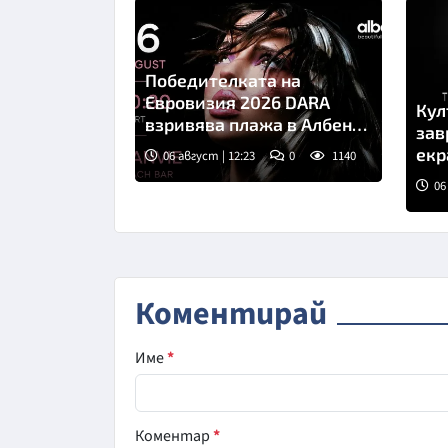
Победителката на
Евровизия 2026 DARA
Кул
взривява плажа в Албена
зав
с незабравимо лятно
екр
06 август | 12:23
0
1140
парти
дес
06
Сни
Коментирай
Име
*
Коментар
*