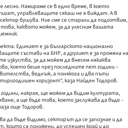
е лесно. Намираме се в едно време, в което
игат, управляващите сякаш не я виждат. А в
ектор бушува. Ние сме се старали да подготвим,
а това, каквото можем, за да улесним вашата
иемник.
оекта. Единият е за Българското национално
тващите състави на БНР, а другият е за промяна н
е изкуства, за да можем да внесем някаква
ова, което беше през последните пет години –
вителства, веднъж, а понякога и два пъти
етиригодишен хоризонт“, каза Найден Тодоров.
и години, накрая, ще можем да видим културата,
яване, а ще бъде това, което заслужава да бъде –
каза още Тодоров.
а да бъде видимо, секторът да се запознае и да
 които са положени, до успешен край и до