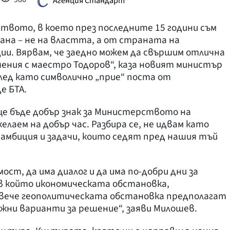
Агенция Стандарт
ството, в което през последните 15 години съм
на – не на властта, а от страната на
и. Вярвам, че заедно можем да свършим отлична
ения с маестро Тодоров“, каза новият министър
лед като символично „прие“ поста от
е БТА.
е бъде добър знак за Министерството на
желаем на добър час. Разбира се, не идвам като
с амбиция и задачи, които седят пред нашия тъй
ост, да има диалог и да има по-добри дни за
в който икономическата обстановка,
вече геополитическата обстановка предполагат
ожни варианти за решение“, заяви Милошев.