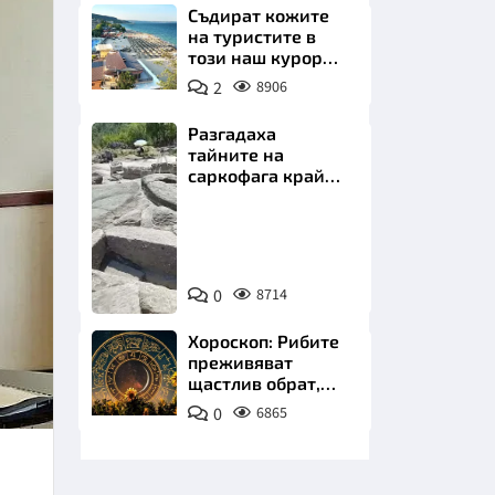
Съдират кожите
на туристите в
този наш курорт.
Шокираща
2
8906
сметка за обяд на
плажа
Разгадаха
тайните на
НИЦИ
саркофага край
Перперикон
Снимка:
Bulgaria
ON
КРАЙНА
0
8714
AIR
Хороскоп: Рибите
преживяват
щастлив обрат,
Телецът започва
0
6865
важна промяна