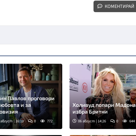
КОМЕНТИРАЙ
ин Павлов проговори
любовта и за
Холивуд попари Мадона
овизия
избра Бритни
 август | 16:10
0
772
06 август | 14:26
0
644
мка: БТА
Снимка: People