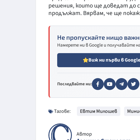
решения, които ще доведат до 
продължат. Вярвам, че ще покаж
Не пропускайте нищо важн
Намерете ни в Google и получавайте 
Виж ни първи в Googl
Последвайте ни:
Тагове:
Евтим Милошев
Мини
Автор