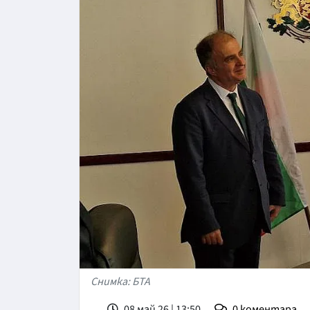
Снимка: БТА
08 май 26 | 13:50
0
коментара