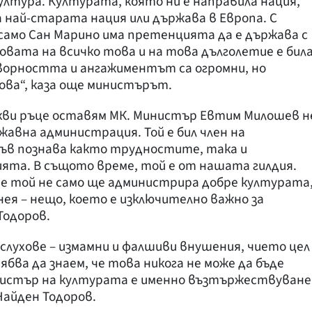
ултура. Културата, която ни е направила нация,
а най-старата нация или държава в Европа. С
 само Сан Марино има претенцията да е държава с
сновата на всичко това и на това дълголетие е бил
орността и ангажиментът са огромни, но
ова“, каза още министърът.
акви ръце оставям МК. Министър Евтим Милошев н
жавна администрация. Той е бил член на
ъв познава както трудностите, така и
та. В същото време, той е от нашата гилдия.
че той не само ще администрира добре културата
нея – нещо, което е изключително важно за
Тодоров.
 слухове – измамни и фалшиви внушения, чието цел
бва да знаем, че това никога не може да бъде
инистър на културата е именно възтържествуване
Найден Тодоров.