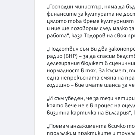
„Господин министър, няма да бъд
финансите за културата не дост
цялото това време културният с
и ние ще поговорим след малко з
работа“, каза Тодоров на своя пр
„Подготвил съм Ви два законопр
радио (БНР) – за да спасим бедс
делегирания бюджет в сценичнит
нормалност в тях. За късмет, т
една непрекъсната смяна на пра
годишно – вие имате шанса за ч
„И съм убеден, че за тези четир
която вече не е в процес на оцел
визитна картичка на България“, 
„Поемам ангажимента всичко тов
продължим практиките и трудът,