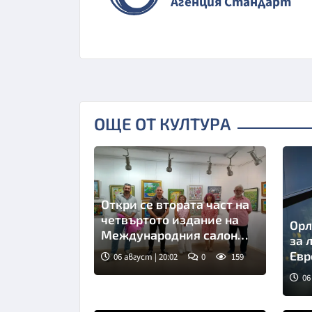
Агенция Стандарт
ОЩЕ ОТ КУЛТУРА
Откри се втората част на
четвъртото издание на
Орл
Международния салон
за 
"Интуитив - България"
Евр
06 август | 20:02
0
159
06
Сни