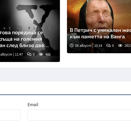
В Петрич с уникален же
това поредица се
към паметта на Ванга
ръща на големия
ан след близо две
06 август | 10:14
0
261
етилетия
 август | 11:47
0
485
мка: БГНЕС
Email