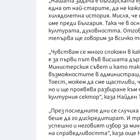
„Нашата задача е българската к
една от най-старите, да не каж
хилядолетна история. Мисля, че
име преди България. Така че в о
културата, духовността. Отгов
тепърва ще говорим за всичко т
„Чувствам се много спокоен в к
е за първи път във висшата дър
Министерския съвет и като так
възможностите в администрация
Тоест, можем да сме щастливи, 
но и ще проявява разбиране към 
културния сектор“, каза Найден 
„През последните дни се случиха
беше да го дискредитират. И тря
успешно и неговият избор за м
на справедливостта“, каза още 