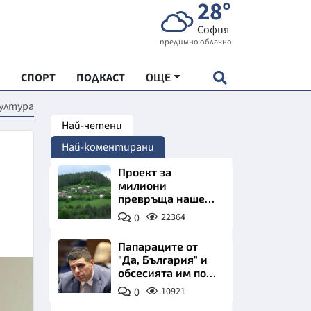
28°
София
предимно облачно
СПОРТ
ПОДКАСТ
ОЩЕ
култура
Най-четени
НДАРТ
Най-коментирани
АДЕМИЯ "ЧУДЕСАТА НА БЪЛГАРИЯ"
Проект за
милиони
превръща наше
Е
село в магнит за
0
22364
туристи
Папараците от
"Да, България" и
обсесията им по
СКАТА ХРАНА
Пеевски
0
10921
АРСКАТА ИКОНОМИКА