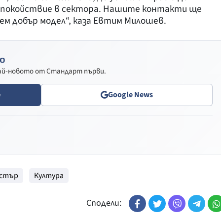
спокойствие в сектора. Нашите контакти ще
ем добър модел“, каза Евтим Милошев.
о
най-новото от Стандарт първи.
e
Google News
стър
Култура
Сподели: