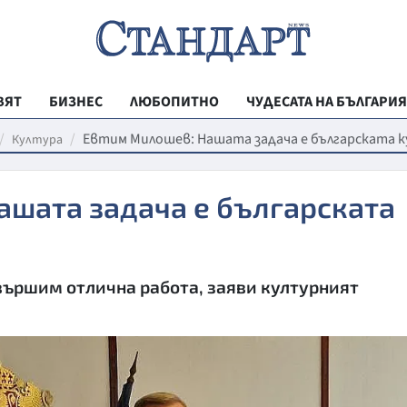
ВЯТ
БИЗНЕС
ЛЮБОПИТНО
ЧУДЕСАТА НА БЪЛГАРИЯ
РЕГИОНАЛНИ
Евтим Милошев: Нашата задача е българската 
Култура
ВЕСТНИК СТА
ашата задача е българската
МЛАДЕЖКА АК
ЗДРАВЕ
ОБРАЗОВАНИ
вършим отлична работа, заяви културният
МОЯТ ГРАД
ТЕХНОЛОГИИ
ДА!НА БЪЛГАР
ДА! НА БЪЛГ