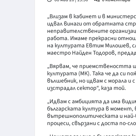
„Влизам в кабинет и в министер
идвал винаги от обратната стра
неправителствените организаци
работа. Имаме прекрасни отнош
на културата Евтим Милошев, с
маестро Найден Тодоров, предад
„Вярвам, че приемствеността щ
културата (МК). Така че да си по
вълшебник, но идвам с морала и 
изстрадал сектор“, каза той.
„Идвам с амбицията да има видим
българската култура в момент, 
вътрешнополитическата и най-
процеси, свързани с доста по-сл