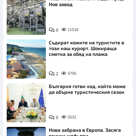
Нов завод
0
11518
Съдират кожите на туристите в
този наш курорт. Шокираща
сметка за обяд на плажа
2
5756
България готви ход, който може
да обърне туристическия сезон
0
5532
Нова забрана в Европа. Засяга
всички шофьори