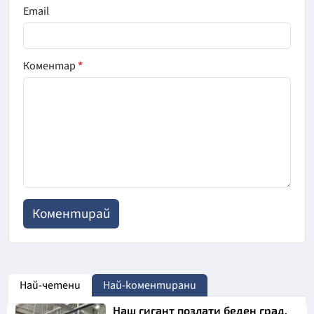
Email
Коментар
*
Най-четени
Най-коментирани
Наш гигант позлати беден град.