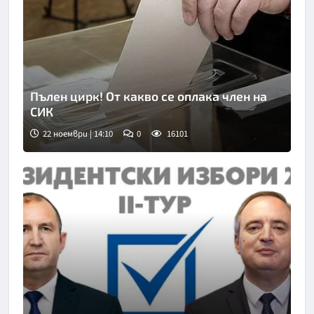
Пълен цирк! От какво се оплака член на
СИК
22 ноември | 14:10
0
16101