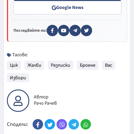
Google News
Последвайте ни:
Тагове:
Цик
Жалби
Разписки
Броене
Вас
Избори
Автор
Рачо Рачев
Сподели: