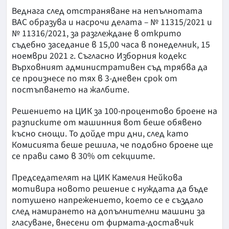
Веднага след отстраняване на непълнотата
ВАС образува и насрочи делата – № 11315/2021 и
№ 11316/2021, за разглеждане в открито
съдебно заседание в 15,00 часа в понеделник, 15
ноември 2021 г. Съгласно Изборния кодекс
Върховният административен съд трябва да
се произнесе по тях в 3-дневен срок от
постъпването на жалбите.
Решението на ЦИК за 100-процентово броене на
разписките от машинния вот беше обявено
късно снощи. То дойде три дни, след като
Комисията беше решила, че подобно броене ще
се прави само в 30% от секциите.
Председателят на ЦИК Камелия Нейкова
мотивира новото решение с нуждата да бъде
потушено напрежението, което се е създало
след намирането на допълнителни машини за
гласуване, внесени от фирмата-доставчик