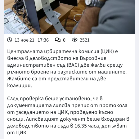
13 ное 21 | 17:36
0
2521
Централната избирателна комисия (ЦИК) е
внесла в деловодството на Върховния
административен съд (ВАС) две жалби срещу
ръчното броене на разписките от машините.
Жалбите са от представители на две
коалиции.
След проверка беше установено, че в
документацията липсва препис от протокола
от заседанието на ЦИК, проведено късно
снощи. Липсващият документ беше входиран в
деловодството на съда в 16.35 часа, допълват
от ЦИК.