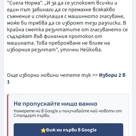
"Сиела Норма". „И за да се успокоят всички и
един път завинаги да се премахне всякакво
съмнение и спекулация с машинното гласуване,
може би трябва да се изброят тези разписки. В
крайна сметка резултатите от гласуването се
съдържат във финалния протокол от
машината. Това преброяване не влияе на
изборния резултат", уточни Нейкова.
Още изборни новини четете тук >>
Избори 2 в
1
Не пропускайте нищо важно
Намерете ни в Google и получавайте най-новото от
Стандарт първи.
Виж ни първи в Google