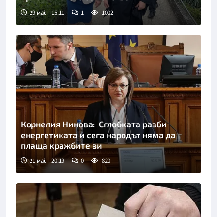
29 май | 15:11
1
1002
Корнелия Нинова: Сглобката разби
енергетиката и сега народът няма да
плаща кражбите ви
21 май | 20:19
0
820