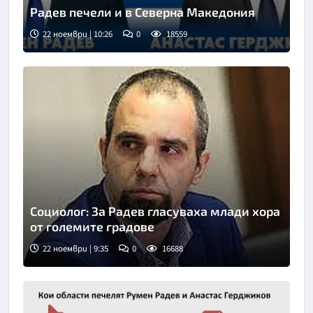
Радев печели и в Северна Македония
22 ноември | 10:26
0
18559
Социолог: За Радев гласуваха млади хора
от големите градове
22 ноември | 9:35
0
16688