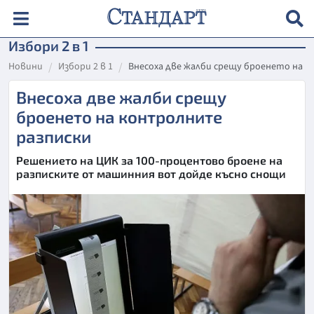
Избори 2 в 1
Новини
Избори 2 в 1
Внесоха две жалби срещу броенето на 
Внесоха две жалби срещу
броенето на контролните
разписки
Решението на ЦИК за 100-процентово броене на
разписките от машинния вот дойде късно снощи