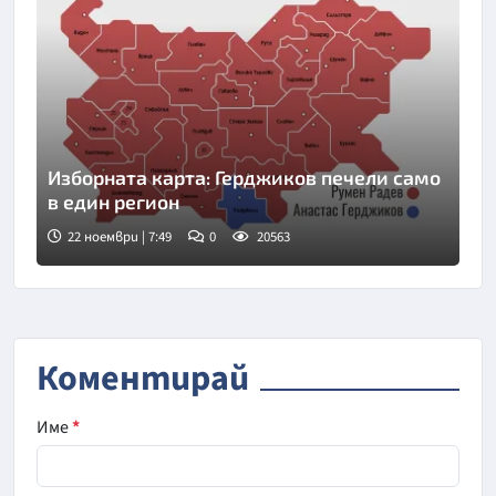
Изборната карта: Герджиков печели само
в един регион
22 ноември | 7:49
0
20563
Коментирай
Име
*