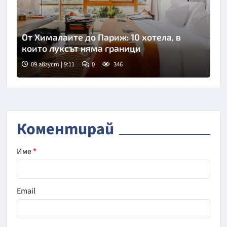
От Хималаите до Париж: 10 хотела, в
които луксът няма граници
09 август | 9:11
0
346
Коментирай
Име
*
Email