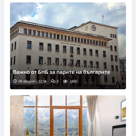
Важно от БНБ за парите на българите
09 август | 12:34
0
1865