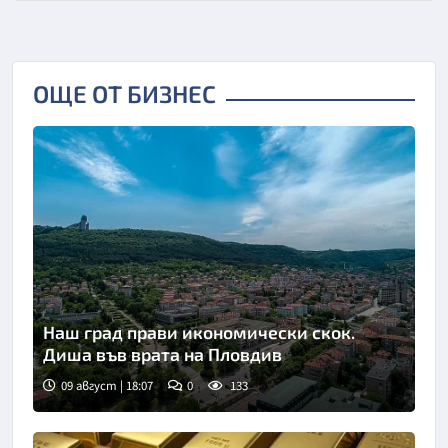
ОЩЕ ОТ БИЗНЕС
Наш град прави икономически скок.
Диша във врата на Пловдив
09 август | 18:07
0
133