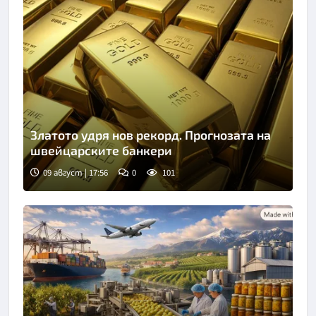
Златото удря нов рекорд. Прогнозата на
швейцарските банкери
09 август | 17:56
0
101