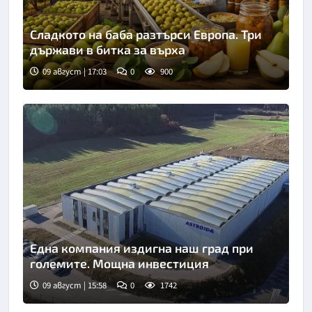
Сладкото на баба разтърси Европа. Три
държави в битка за върха
09 август | 17:03
0
900
Една компания издигна наш град при
големите. Мощна инвестиция
09 август | 15:58
0
1742