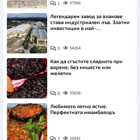
1
97906
Легендарен завод за влакове
става индустриален лъв. Златни
инвестиции в най-
аристократичния ни град
5
54264
Как да сгъстите сладкото при
варене, без нишесте или
желатин
0
35636
Любимото лятно ястие.
Перфектната имамбаялдъ
2
20541