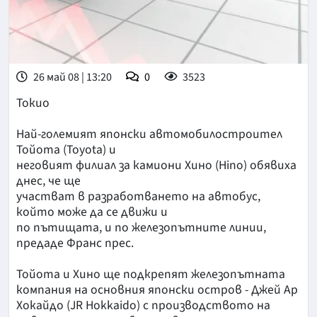
26 май 08 | 13:20
0
3523
Токио
Най-големият японски автомобилостроител
Тойота (Toyota) и
неговият филиал за камиони Хино (Hino) обявиха
днес, че ще
участват в разработването на автобус,
който може да се движи и
по пътищата, и по железопътните линии,
предаде Франс прес.
Тойота и Хино ще подкрепят железопътната
компания на основния японски остров - Джей Ар
Хокайдо (JR Hokkaido) с производството на