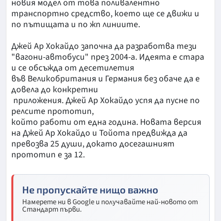
новия модел от това поливалентно
транспортно средство, което ще се движи и
по пътищата и по жп линиите.
Джей Ар Хокайдо започна да разработва тези
"вагони-автобуси" през 2004-а. Идеята е стара
и се обсъжда от десетилетия
във Великобритания и Германия без обаче да е
довела до конкретни
приложения. Джей Ар Хокайдо успя да пусне по
релсите прототип,
който работи от една година. Новата версия
на Джей Ар Хокайдо и Тойота предвижда да
превозва 25 души, докато досегашният
прототип е за 12.
Не пропускайте нищо важно
Намерете ни в Google и получавайте най-новото от
Стандарт първи.