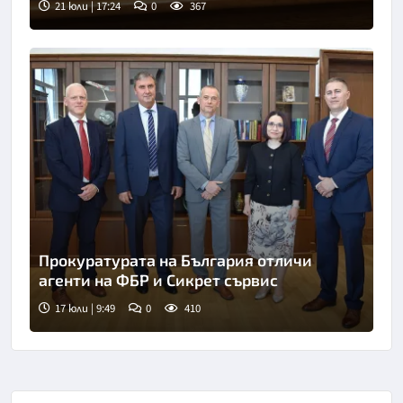
21 юли | 17:24
0
367
Снимка: БТА
Прокуратурата на България отличи
агенти на ФБР и Сикрет сървис
17 юли | 9:49
0
410
Снимка: ПРБ