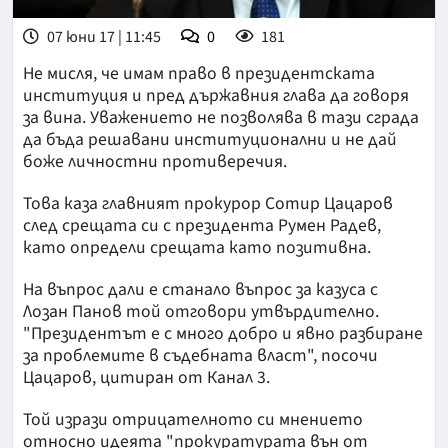
07 юни 17 | 11:45
0
181
Не мисля, че имам право в президентската
институция и пред държавния глава да говоря
за вина. Уважението не позволява в тази сграда
да бъда решавани институционални и не дай
боже личностни противеречия.
Това каза главният прокурор Сотир Цацаров
след срещата си с президента Румен Радев,
като определи срещата като позитивна.
На въпрос дали е станало въпрос за казуса с
Лозан Панов той отговори утвърдително.
"Президентът е с много добро и явно разбиране
за проблемите в съдебната власт", посочи
Цацаров, цитиран от Канал 3.
Той изрази отрицателното си мнението
относно идеята "прокуратурата вън от