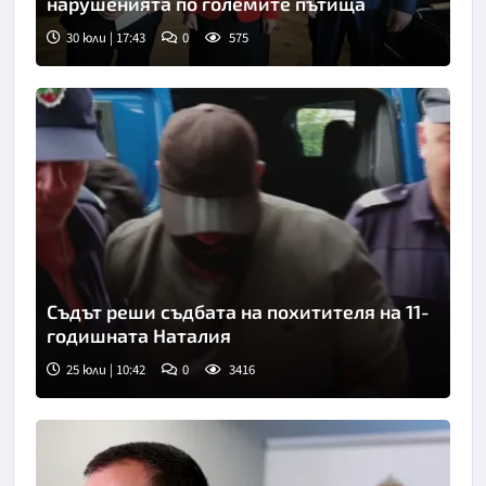
нарушенията по големите пътища
30 юли | 17:43
0
575
Съдът реши съдбата на похитителя на 11-
годишната Наталия
25 юли | 10:42
0
3416