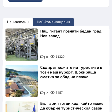
Най-четени
Най-коментирани
Наш гигант позлати беден град.
Нов завод
0
11320
Съдират кожите на туристите в
този наш курорт. Шокираща
сметка за обяд на плажа
2
5457
България готви ход, който може
да обърне туристическия сезон