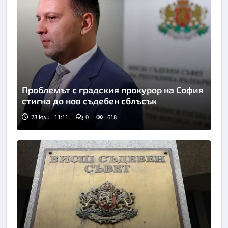
Проблемът с градския прокурор на София
стигна до нов съдебен сблъсък
23 юли | 11:11
0
618
Снимка: БТА