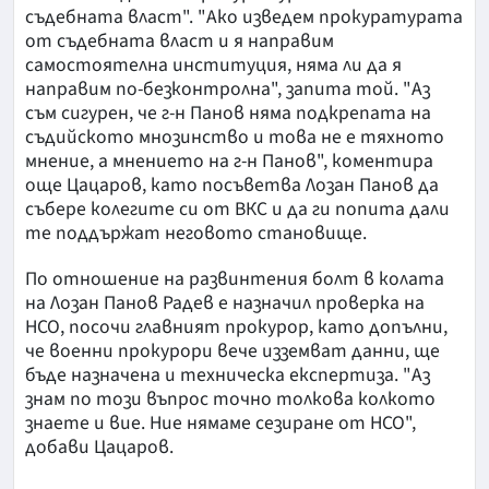
съдебната власт". "Ако изведем прокуратурата
от съдебната власт и я направим
самостоятелна институция, няма ли да я
направим по-безконтролна", запита той. "Аз
съм сигурен, че г-н Панов няма подкрепата на
съдийското мнозинство и това не е тяхното
мнение, а мнението на г-н Панов", коментира
още Цацаров, като посъветва Лозан Панов да
събере колегите си от ВКС и да ги попита дали
те поддържат неговото становище.
По отношение на развинтения болт в колата
на Лозан Панов Радев е назначил проверка на
НСО, посочи главният прокурор, като допълни,
че военни прокурори вече изземват данни, ще
бъде назначена и техническа експертиза. "Аз
знам по този въпрос точно толкова колкото
знаете и вие. Ние нямаме сезиране от НСО",
добави Цацаров.