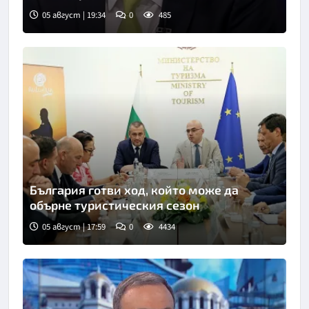
05 август | 19:34
0
485
Снимка: Нова телевизия
България готви ход, който може да
обърне туристическия сезон
05 август | 17:59
0
4434