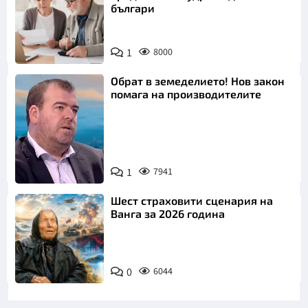
българи
1
8000
Обрат в земеделието! Нов закон
помага на производителите
1
7941
Снимка: бТВ
Шест страховити сценария на
Ванга за 2026 година
0
6044