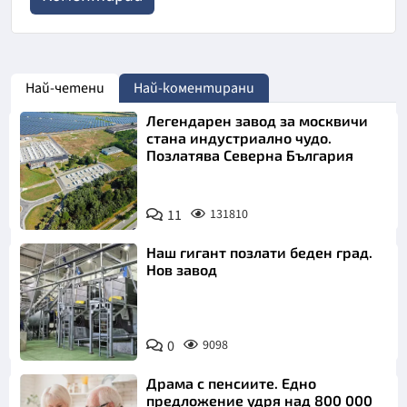
Най-четени
Най-коментирани
Легендарен завод за москвичи
стана индустриално чудо.
Позлатява Северна България
11
131810
Наш гигант позлати беден град.
Нов завод
0
9098
Драма с пенсиите. Едно
предложение удря над 800 000