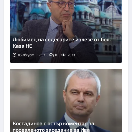
Любимец на седесарите излезе от боя.
Каза НЕ
05 август | 17:37
0
2633
Костадинов с остър коментар за
проваленото заседание за Ива