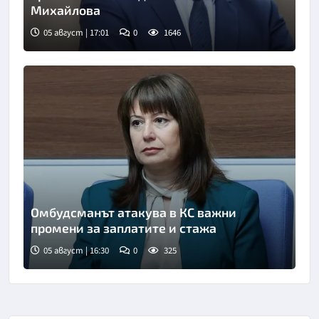
Михайлова
05 август | 17:01
0
1646
Омбудсманът атакува в КС важни
промени за заплатите и стажа
05 август | 16:30
0
325