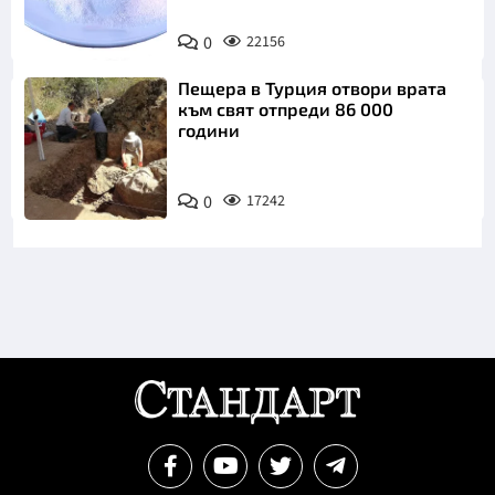
Снимка:
0
22156
Пиксабей
Пещера в Турция отвори врата
към свят отпреди 86 000
години
0
17242