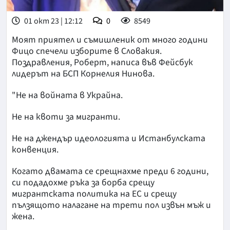
01 окт 23 | 12:12
0
8549
Моят приятел и съмишленик от много години
Фицо спечели изборите в Словакия.
Поздравления, Роберт, написа във Фейсбук
лидерът на БСП Корнелия Нинова.
"Не на войната в Украйна.
Не на квоти за мигранти.
Не на джендър идеологията и Истанбулската
конвенция.
Когато двамата се срещнахме преди 6 години,
си подадохме ръка за борба срещу
мигрантската политика на ЕС и срещу
пълзящото налагане на трети пол извън мъж и
жена.