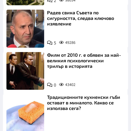
2
98034
Радев свика Съвета по
сигурността, следва ключово
изявление
5
49286
Филм от 2010 г. е обявен за най-
великия психологически
трилър в историята
0
43402
Традиционните кухненски гъби
остават в миналото. Какво се
използва сега?