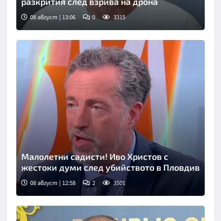
разкрития след взрива на дрона
08 август | 13:06
0
3315
Малолетни садисти! Иво Христов с
жестоки думи след убийството в Пловдив
08 август | 12:58
2
3501
Снимка: бТВ