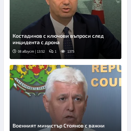
Костадинов с ключови въпроси след
инцидента с дрона
08 август | 13:52
1
1375
Снимка: Нова телевизия
Военният министър Стоянов с важни