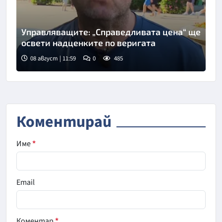
Управляващите: „Справедливата цена“ ще
освети надценките по веригата
08 август | 11:59
0
485
Снимка: Нова телевизия
Коментирай
Име
*
Email
Коментар
*