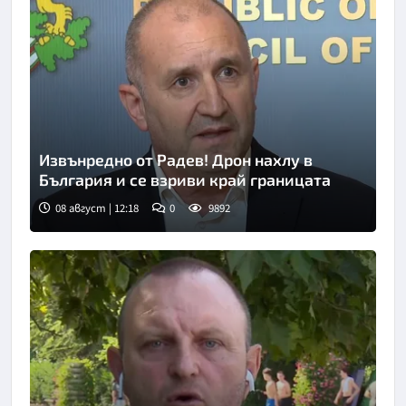
Извънредно от Радев! Дрон нахлу в
България и се взриви край границата
08 август | 12:18
0
9892