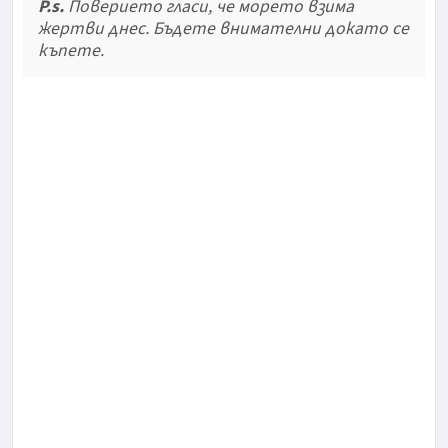
P.s.
Поверието гласи, че морето взима
жертви днес. Бъдете внимателни докато се
къпете.