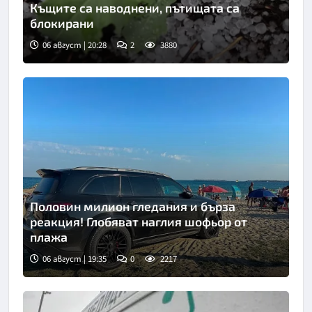
Къщите са наводнени, пътищата са
блокирани
06 август | 20:28
2
3880
Половин милион гледания и бърза
реакция! Глобяват наглия шофьор от
плажа
06 август | 19:35
0
2217