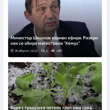
Министър Шишков взриви ефира. Разкри
как се обира магистрала "Хемус"
06 август | 22:22
0
1897
Снимка: БТА
Буря с градушка потопи този наш град.