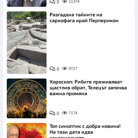
0
11374
Разгадаха тайните на
саркофага край Перперикон
Снимка:
Bulgaria ON
0
9727
AIR
Хороскоп: Рибите преживяват
щастлив обрат, Телецът започва
важна промяна
0
7174
Топ синоптик с добра новина!
На тази дата идва
захлаждането