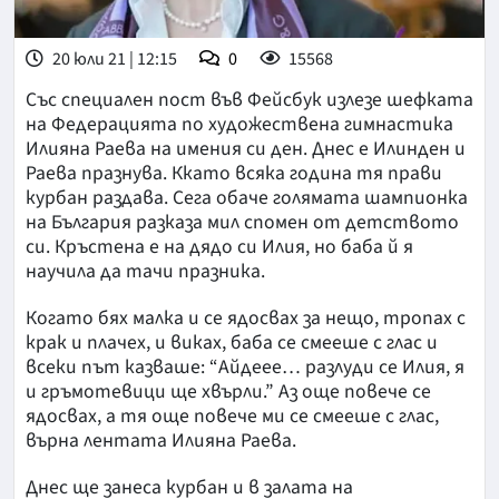
20 юли 21 | 12:15
0
15568
Със специален пост във Фейсбук излезе шефката
на Федерацията по художествена гимнастика
Илияна Раева на имения си ден. Днес е Илинден и
Раева празнува. Ккато всяка година тя прави
курбан раздава. Сега обаче голямата шампионка
на България разказа мил спомен от детството
си. Кръстена е на дядо си Илия, но баба й я
научила да тачи празника.
Когато бях малка и се ядосвах за нещо, тропах с
крак и плачех, и виках, баба се смееше с глас и
всеки път казваше: “Айдеее… разлуди се Илия, я
и гръмотевици ще хвърли.” Аз още повече се
ядосвах, а тя още повече ми се смееше с глас,
върна лентата Илияна Раева.
Днес ще занеса курбан и в залата на