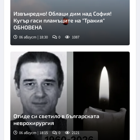
Извънредно! Облаци дим над София!
Кугър гаси пламъците на "Тракия"
ОБНОВЕНА
06 август | 18:30
0
1087
Снимка: БТА
Отиде си светило в българската
неврохирургия
06 август | 18:15
0
2121