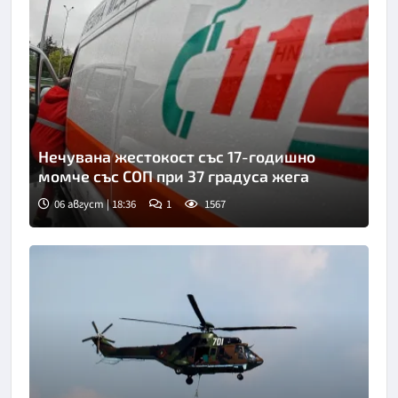
Нечувана жестокост със 17-годишно
момче със СОП при 37 градуса жега
06 август | 18:36
1
1567