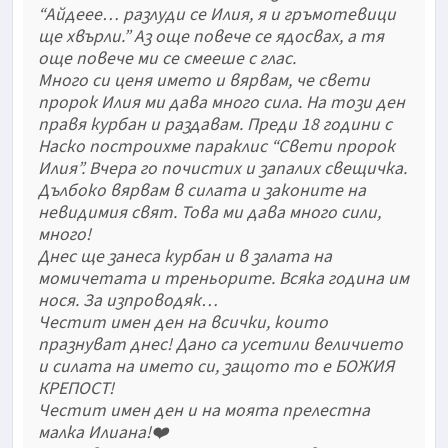
“Айдеее… разлуди се Илия, я и гръмотевици
ще хвърли.” Аз още повече се ядосвах, а тя
още повече ми се смееше с глас.
Много си ценя името и вярвам, че свети
пророк Илия ми дава много сила. На този ден
правя курбан и раздавам. Преди 18 години с
Наско построихме параклис “Свети пророк
Илия”. Вчера го почистих и запалих свещичка.
Дълбоко вярвам в силата и законите на
невидимия свят. Това ми дава много сили,
много!
Днес ще занеса курбан и в залата на
момичетата и треньорите. Всяка година им
нося. За изпроводяк…
Честит имен ден на всички, които
празнуват днес! Дано са усетили величието
и силата на името си, защото то е БОЖИЯ
КРЕПОСТ!
Честит имен ден и на моята прелестна
малка Илиана!❤️