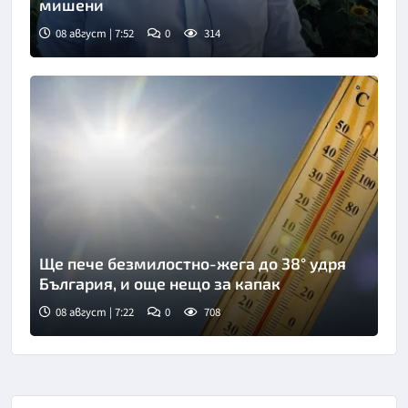
мишени
08 август | 7:52
0
314
Снимка: БТА
Ще пече безмилостно-жега до 38° удря
България, и още нещо за капак
08 август | 7:22
0
708