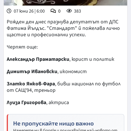
07 юни 26 | 6:00
0
383
Рожден ден днес празнува депутатът от ДПС
Фатима Йълдъс. "Стандарт" й пожелава лично
щастие и професионални успехи.
Черпят още:
Александър Праматарски
, юрист и политик
Димитър Ивановски
, икономист
Златко Янков-Фара
, бивш национал по футбол
от САЩ'94, треньор
Луиза Григорова
, актриса
Не пропускайте нищо важно
Намерете ни в Google и получавайте най-новото от