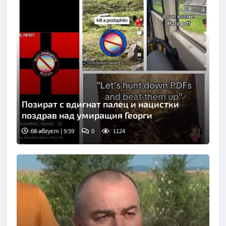
Позират с вдигнат палец и нацистки
поздрав над умиращия Георги
08 август | 9:59
0
1124