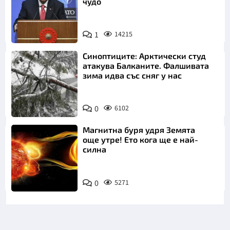
чудо
1
14215
Синоптиците: Арктически студ
атакува Балканите. Фалшивата
зима идва със сняг у нас
0
6102
Магнитна буря удря Земята
още утре! Ето кога ще е най-
силна
0
5271