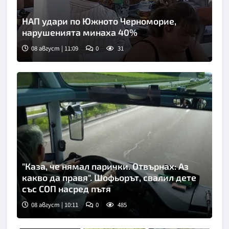
НАП удари по Южното Черноморие,
нарушенията минаха 40%
08 август | 11:09
0
31
Снимка: Нова телевизия
"Каза, че нямал парички. Отвърнах: Аз
какво да правя". Шофьорът, свалил дете
със СОП насред пътя
08 август | 10:11
0
485