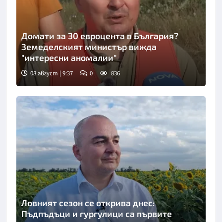
Домати за 30 евроцента в България?
Земеделският министър вижда
"интересни аномалии"
08 август | 9:37
0
836
Снимка: Нова телевизия
Ловният сезон се открива днес:
Пъдпъдъци и гургулици са първите