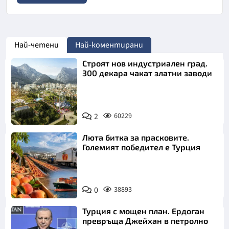
Най-четени
Най-коментирани
Строят нов индустриален град.
300 декара чакат златни заводи
2
60229
Люта битка за прасковите.
Големият победител е Турция
0
38893
Турция с мощен план. Ердоган
превръща Джейхан в петролно