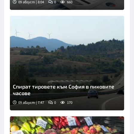
09 август | 8:04
0
660
Спират тировете към София в пиковите
часове
09 август | 7:47
0
170
Снимка: БТА