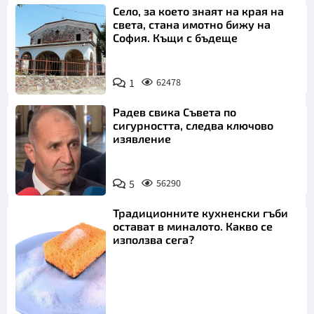
Село, за което знаят на края на
света, стана имотно бижу на
София. Къщи с бъдеще
1
62478
Радев свика Съвета по
сигурността, следва ключово
изявление
5
56290
Традиционните кухненски гъби
остават в миналото. Какво се
използва сега?
Снимка: