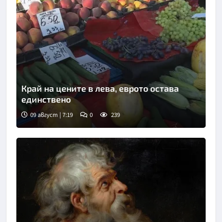
Край на цените в лева, еврото остава
единствено
09 август | 7:19
0
239
Снимка: БНТ