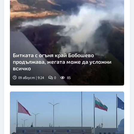
Битката с огъня край Бобошево
продължава, жегата може да усложни
всичко
09 август | 9:24
0
85
Снимка: Нова телевизия