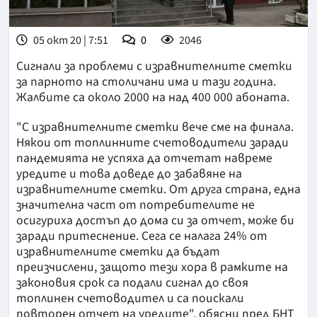
05 окт 20 | 7:51
0
2046
Сигнали за проблеми с изравнителните сметки
за парното на столичани има и тази година.
Жалбите са около 2000 на над 400 000 абоната.
"С изравнителните сметки вече сме на финала.
Някои от топлинните счетоводители заради
пандемията не успяха да отчетат навреме
уредите и това доведе до забавяне на
изравнителните сметки. От друга страна, една
значителна част от потребителите не
осигуриха достъп до дома си за отчет, може би
заради притеснение. Сега се налага 24% от
изравнителните сметки да бъдат
преизчислени, защото тези хора в рамките на
законовия срок са подали сигнал до своя
топлинен счетоводител и са поискали
повторен отчет на уредите", обясни пред БНТ