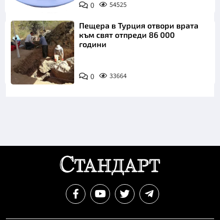
0
54525
Пиксабей
Пещера в Турция отвори врата
към свят отпреди 86 000
години
0
33664