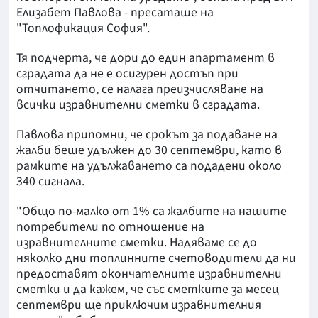
Елизабет Павлова - пресаташе на
"Топлофикация София".
Тя подчерта, че дори до един апартамент в
сградата да не е осигурен достъп при
отчитането, се налага преизчисляване на
всички изравнителни сметки в сградата.
Павлова припомни, че срокът за подаване на
жалби беше удължен до 30 септември, като в
рамките на удължаването са подадени около
340 сигнала.
"Общо по-малко от 1% са жалбите на нашите
потребители по отношение на
изравнителните сметки. Надяваме се до
няколко дни топлинните счетоводители да ни
предоставят окончателните изравнителни
сметки и да кажем, че със сметките за месец
септември ще приключим изравнителния