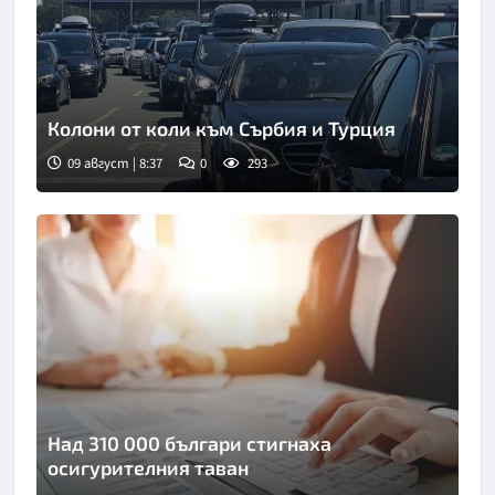
Колони от коли към Сърбия и Турция
09 август | 8:37
0
293
Снимка: БНТ
Над 310 000 българи стигнаха
осигурителния таван