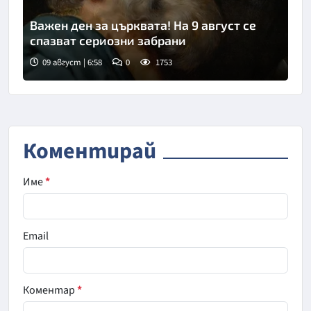
Важен ден за църквата! На 9 август се
спазват сериозни забрани
09 август | 6:58
0
1753
Коментирай
Име
*
Email
Коментар
*