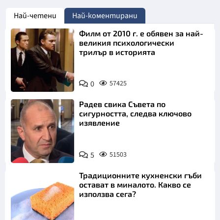
Най-четени
Най-коментирани
Филм от 2010 г. е обявен за най-
великия психологически
трилър в историята
0
57425
Радев свика Съвета по
сигурността, следва ключово
изявление
5
51503
Традиционните кухненски гъби
остават в миналото. Какво се
използва сега?