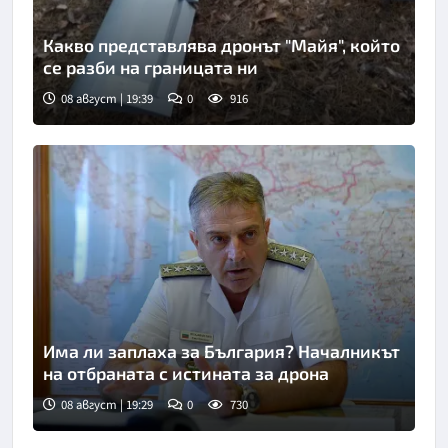
Какво представлява дронът "Майя", който
се разби на границата ни
08 август | 19:39
0
916
Има ли заплаха за България? Началникът
на отбраната с истината за дрона
08 август | 19:29
0
730