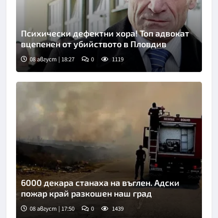
Психически дефектни хора! Топ адвокат
вцепенен от убийството в Пловдив
08 август | 18:27
0
1119
6000 декара станаха на въглен. Адски
пожар край разкошен наш град
08 август | 17:50
0
1439