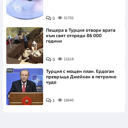
Снимка:
0
31702
Пиксабей
Пещера в Турция отвори врата
към свят отпреди 86 000
години
0
21618
Турция с мощен план. Ердоган
превръща Джейхан в петролно
чудо
1
16645