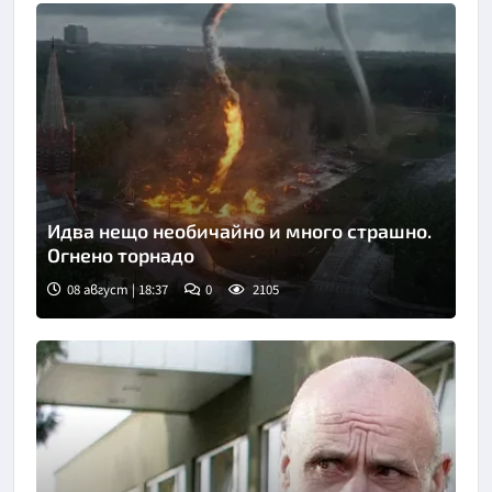
Идва нещо необичайно и много страшно.
Огнено торнадо
08 август | 18:37
0
2105