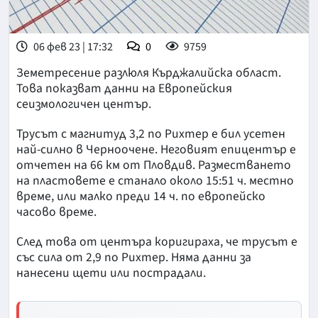
06 фев 23 | 17:32
0
9759
Земетресение разлюля Кърджалийска област.
Това показват данни на Европейския
сеизмологичен център.
Трусът с магнитуд 3,2 по Рихтер е бил усетен
най-силно в Черноочене. Неговият епицентър е
отчетен на 66 км от Пловдив. Разместването
на пластовете е станало около 15:51 ч. местно
време, или малко преди 14 ч. по европейско
часово време.
След това от центъра коригираха, че трусът е
със сила от 2,9 по Рихтер. Няма данни за
нанесени щети или пострадали.