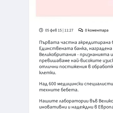
05 фев 15 | 11:27
0
коментара
Първата частна акредитирана ба
Единствената банка, наградена
Великобритания - признанията и
превишаваме най-високите изиск
отлични постижения в обработк
клетки.
Над 600 медицински специалисти с
техните бебета.
Нашите лаборатории във Великоб
иновативни и надеждни в Европа