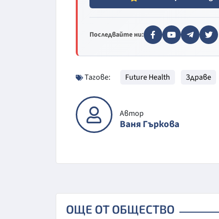
Последвайте ни:
Тагове:
Future Health
Здраве
Автор
Ваня Гъркова
ОЩЕ ОТ ОБЩЕСТВО