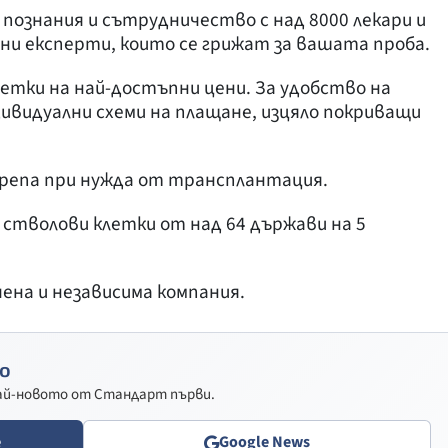
 познания и сътрудничество с над 8000 лекари и
ни експерти, които се грижат за вашата проба.
етки на най-достъпни цени. За удобство на
ивидуални схеми на плащане, изцяло покриващи
крепа при нужда от трансплантация.
т стволови клетки от над 64 държави на 5
чена и независима компания.
о
най-новото от Стандарт първи.
e
Google News