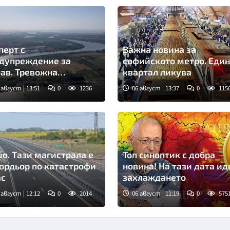
перт с
Важна новина за
дупреждение за
софийското метро. Един
ав. Тревожна
квартал ликува
денция
 август | 13:51
0
1236
06 август | 13:37
0
115
о. Тази магистрала е
Топ синоптик с добра
ордьор по катастрофи
новина! На тази дата ид
ас
захлаждането
 август | 12:12
0
2014
06 август | 11:19
0
575