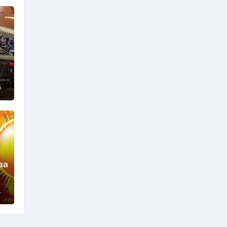
6
ва
1