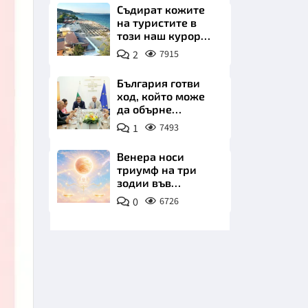
Съдират кожите
на туристите в
този наш курорт.
Шокираща
2
7915
сметка за обяд на
плажа
България готви
ход, който може
НИЦИ
да обърне
туристическия
1
7493
сезон
Венера носи
триумф на три
КРАЙНА
зодии във
всичките им
0
6726
начинания до дни