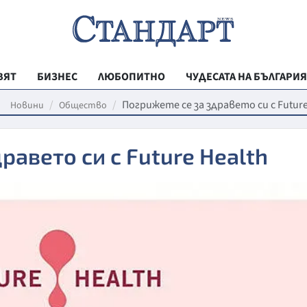
ВЯТ
БИЗНЕС
ЛЮБОПИТНО
ЧУДЕСАТА НА БЪЛГАРИЯ
РЕГИОНАЛНИ
Погрижете се за здравето си с Future
Новини
Общество
ВЕСТНИК СТА
равето си с Future Health
МЛАДЕЖКА АК
ЗДРАВЕ
ОБРАЗОВАНИ
МОЯТ ГРАД
ТЕХНОЛОГИИ
ДА!НА БЪЛГАР
ДА! НА БЪЛГ