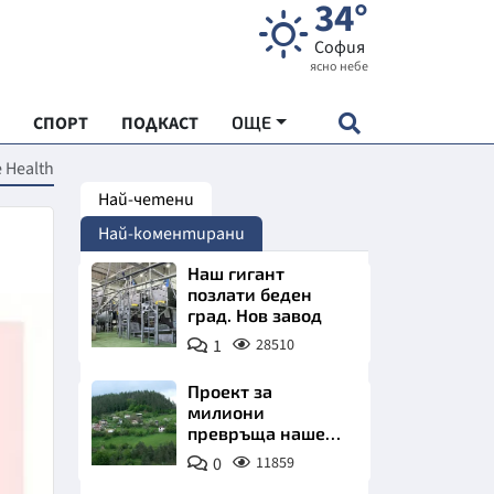
34°
София
ясно небе
СПОРТ
ПОДКАСТ
ОЩЕ
 Health
Най-четени
НДАРТ
Най-коментирани
АДЕМИЯ "ЧУДЕСАТА НА БЪЛГАРИЯ"
Наш гигант
позлати беден
град. Нов завод
Е
1
28510
Проект за
милиони
превръща наше
СКАТА ХРАНА
село в магнит за
0
11859
туристи
АРСКАТА ИКОНОМИКА