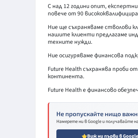
С над 12 години опит, експертни
повече от 90 висококвалифицира
Ние ще съхраняваме стволови кл
нашите клиенти предлагаме инд
техните нужди.
Ние осигуряваме финансова под
Future Health съхранява проби о
континента.
Future Health е финансово обезпе
Не пропускайте нищо важн
Намерете ни в Google и получавайте 
Виж ни първи в Googl