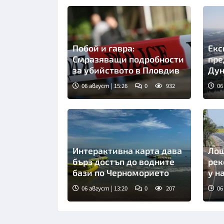
Побой и гавра:
Екс
Смразяващи подробности
пре
за убийството в Пловдив
Дун
тен
06 август | 15:26
0
932
06
Интерактивна карта дава
Лош
бърз достъп до водните
рек
бази по Черноморието
у н
06 август | 13:20
0
207
06