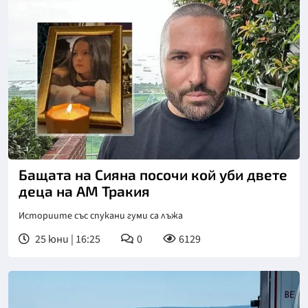
Бащата на Сияна посочи кой уби двете
деца на АМ Тракия
Историите със спукани гуми са лъжа
25 юни | 16:25
0
6129