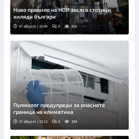
Ново правило на НОИ засяга стотици
хиляди българи
07 август | 10:49
0
916
Снимка: БТА
Пулмолог предупреди за опасната
граница на климатика
07 август | 10:13
0
394