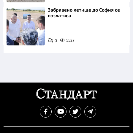
Забравено летище до София се
позлатява
0
5527