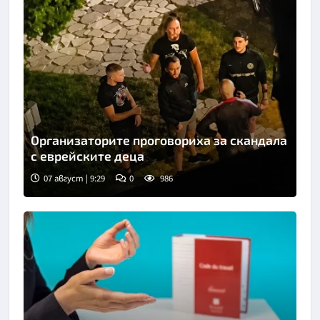
Организаторите проговориха за скандала
с еврейските деца
07 август | 9:29
0
986