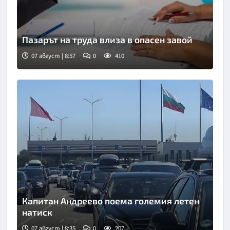
Пазарът на труда влиза в опасен завой
07 август | 8:57
0
410
Капитан Андреево поема големия летен
натиск
07 август | 8:35
0
207