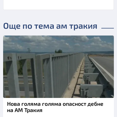
Още по тема ам тракия
Нова голяма голяма опасност дебне
на АМ Тракия