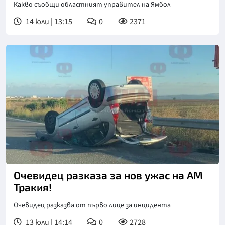
Какво съобщи областният управител на Ямбол
14 юли | 13:15
0
2371
Очевидец разказа за нов ужас на АМ
Тракия!
Очевидец разказва от първо лице за инцидента
13 юли | 14:14
0
2728