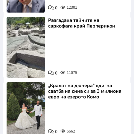
0
12301
Разгадаха тайните на
саркофага край Перперикон
Снимка:
Bulgaria ON
0
11075
AIR
„Кралят на дюнера“ вдигна
сватба на сина си за 3 милиона
евро на езерото Комо
Снимка:
0
6662
Инстаграм