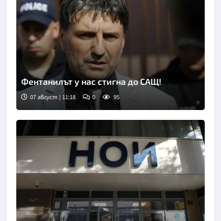
Фентанилът у нас стигна до САЩ!
07 август | 11:18
0
95