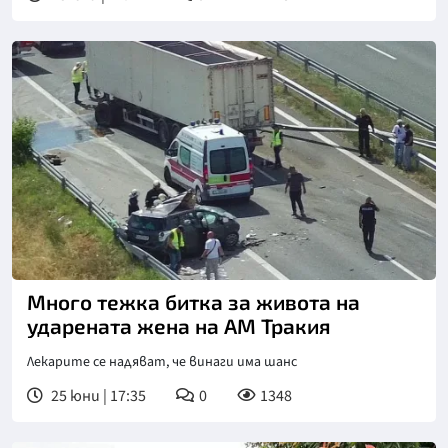
Много тежка битка за живота на
ударената жена на АМ Тракия
Лекарите се надяват, че винаги има шанс
25 юни | 17:35
0
1348