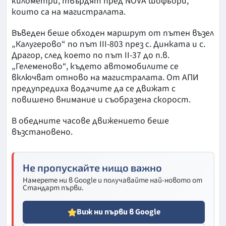
километри, твърдят пред NOVA шофьори,
които са на магистралата.
Въведен беше обходен маршрут от пътен възел
„Калугерово“ по път III-803 през с. Динката и с.
Драгор, след което по път II-37 до п.в.
„Гелеменово“, където автомобилите се
включват отново на магистралата. От АПИ
предупредиха водачите да се движат с
повишено внимание и съобразена скорост.
В обедните часове движението беше
възстановено.
Не пропускайте нищо важно
Намерете ни в Google и получавайте най-новото от
Стандарт първи.
Виж ни първи в Google