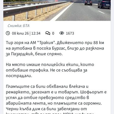
Снимка: БТА
08 юли 26 | 12:34
0
1673
Тир горя на АМ "Тракия". Движението при 88 км
на аутобана в посока Бургас, близо до разклона
за Пазарджик, беше спряно.
На място имаше полицейски екипи, които
отбиваше трафика. Не се съобщава за
пострадали.
Пламъците са били обхванали влекача и
ремаркето, засегнат е и товарът. Шофьорът е
успял да отбие превозното средство в
аварийната лента, но пламъците са огромни.
Черни кълба дим са били забелязани от