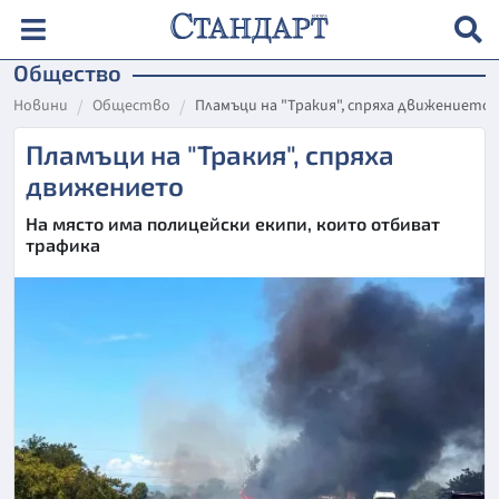
Общество
Новини
Общество
Пламъци на "Тракия", спряха движението
Пламъци на "Тракия", спряха
движението
На място има полицейски екипи, които отбиват
трафика