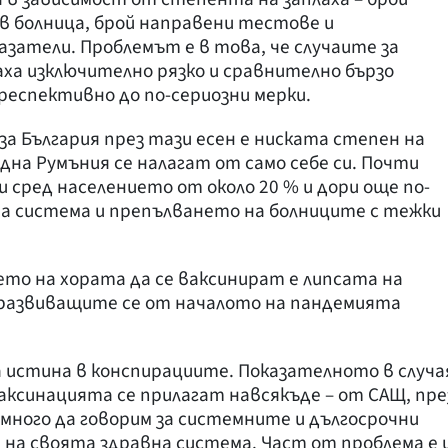
 в болница, брой направени тестове и
атели. Проблемът е в това, че случаите за
ха изключително рязко и сравнително бързо
респективно до по-сериозни мерки.
за България през тази есен е ниската степен на
дна Румъния се налагат от само себе си. Почти
 сред населението от около 20 % и дори още по-
та система и препълването на болниците с тежки
то на хората да се ваксинират е липсата на
 развиващите се от началото на пандемията
 истина в конспирациите. Показателното в случа
ваксинацията се прилагат навсякъде – от САЩ, пре
 много да говорим за системните и дългосрочни
 на своята здравна система. Част от проблема е 