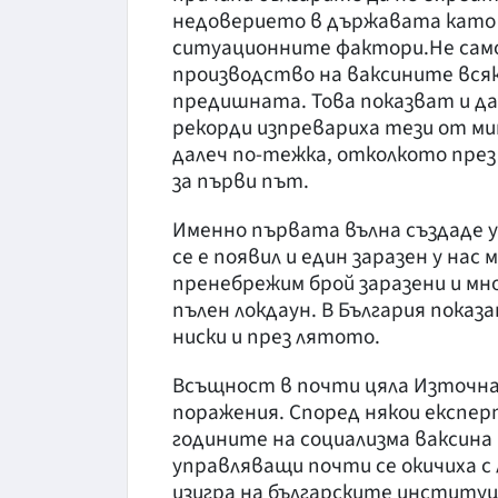
недоверието в държавата като т
ситуационните фактори.Не само 
производство на ваксините вся
предишната. Това показват и д
рекорди изпревариха тези от ми
далеч по-тежка, отколкото през
за първи път.
Именно първата вълна създаде у
се е появил и един заразен у нас
пренебрежим брой заразени и м
пълен локдаун. В България пока
ниски и през лятото.
Всъщност в почти цяла Източна
поражения. Според някои експе
годините на социализма ваксина
управляващи почти се окичиха с
изигра на българските институц