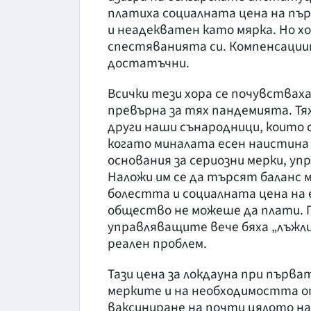
платиха социалната цена на пър
и неадекватен като мярка. Но хо
спестяванията си. Компенсациит
достатъчни.
Всички тези хора се почувстваха
превърна за тях пандемията. Тя
други наши сънародници, които 
когато миналата есен наистина и
основания за сериозни мерки, у
Наложи им се да търсят баланс
болестта и социалната цена на 
общество не можеше да плати. П
управляващите вече бяха „лъжли
реален проблем.
Тази цена за локдауна при първа
мерките и на необходимостта от
ваксиниране на почти цялото на