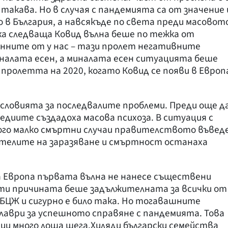
акава. Но в случая с пандемията са от значение 
в България, а навсякъде по света преди масовот
ка следваща Ковид вълна беше по тежка от
анните от у нас – тази пролет негативните
налата есен, а миналата есен ситуацията беше
 пролетта на 2020, когато Ковид се появи в Европ
словията за последвалите проблеми. Преди още д
 медиите създадоха масова психоза. В ситуация с
ного малко смъртни случаи правителството въвед
зателите на заразяване и смъртност останаха
 Европа първата вълна не нанесе съществени
рти причината беше задължителната за всички от
 БЦЖ и сигурно е било така. Но тогавашните
 лаври за успешното справяне с пандемията. Това
ии много лоша шега.Хиляди български семейства