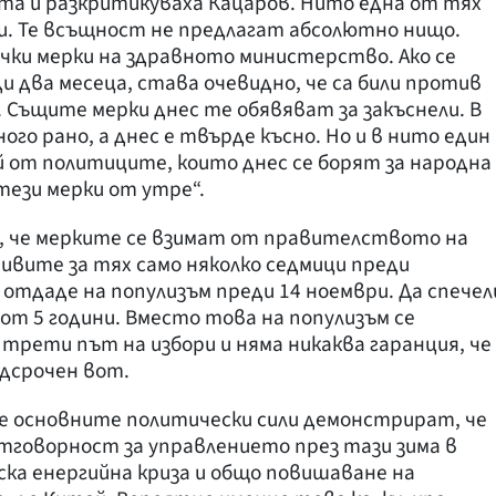
та и разкритикуваха Кацаров. Нито една от тях
и. Те всъщност не предлагат абсолютно нищо.
ки мерки на здравното министерство. Ако се
и два месеца, става очевидно, че са били против
. Същите мерки днес те обявяват за закъснели. В
ого рано, а днес е твърде късно. Но и в нито един
й от политиците, които днес се борят за народна
тези мерки от утре“.
, че мерките се взимат от правителството на
ивите за тях само няколко седмици преди
е отдаде на популизъм преди 14 ноември. Да спечел
 от 5 години. Вместо това на популизъм се
трети път на избори и няма никаква гаранция, че
дсрочен вот.
ие основните политически сили демонстрират, че
тговорност за управлението през тази зима в
ска енергийна криза и общо повишаване на