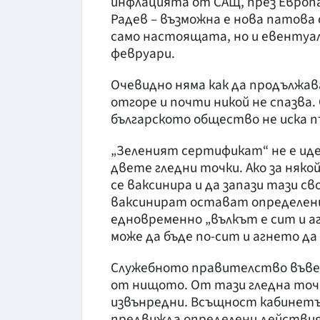
инфлацията от САЩ, през Европа
Радев – възможна е нова патова
само настоящата, но и евентуа
февруари.
Очевидно няма как да продължава
отгоре и почти никой не спазва.
българското общество не иска п
„Зеленият сертификат“ не е иде
двете гледни точки. Ако за няко
се ваксинира и да запази тази с
ваксинират остават определени 
едновременно „вълкът е сит и а
може да бъде по-сит и агнето да 
Служебното правителство въвед
от нищото. От тази гледна точ
извънредни. Всъщност кабинетъ
предвижда определени действия 