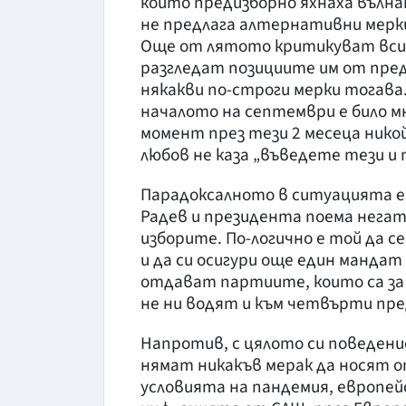
които предизборно яхнаха вълна
не предлага алтернативни мерк
Още от лятото критикуват всич
разгледат позициите им от пред
някакви по-строги мерки тогава
началото на септември е било мн
момент през тези 2 месеца нико
любов не каза „въведете тези и 
Парадоксалното в ситуацията е
Радев и президента поема негат
изборите. По-логично е той да с
и да си осигури още един мандат
отдават партиите, които са за 
не ни водят и към четвърти пре
Напротив, с цялото си поведен
нямат никакъв мерак да носят о
условията на пандемия, европей