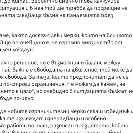
, до Китай. Вероятно именно това калкулира
 ситуация и в нея той ще трябва да посрещне не
лната следваща вълна на пандемията през
ме, както досега с леки мерки, които на всичкото
 Още по-очевидно е, че огромно мнозинство от
ълен локдаун.
ално решение, но е възможният баланс между
й най-важна е свободата на движение, той може да
воя свобода. За тези, които предпочитат да не се
по-строги ограничения. Не можем да кажем, че
гнето е цяло“, но очевидно в ситуацията вълкът н
бъде по-цяло.
е новите ограничителни мерки сякаш изведнъж 
ка те изглеждат изненадващи и особено
т работи по план, разписан през лятото, който
в зависимост от степента на заплаха – брой