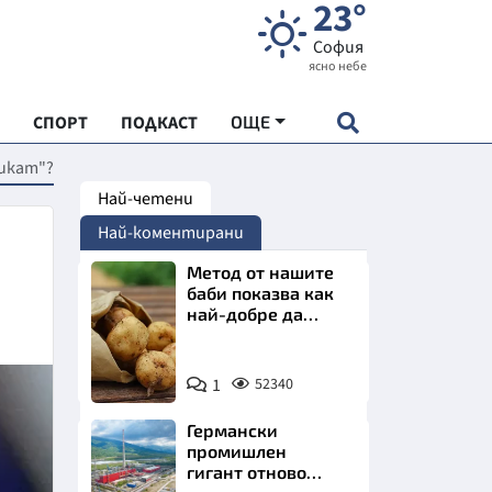
23°
София
ясно небе
СПОРТ
ПОДКАСТ
ОЩЕ
икат"?
Най-четени
НДАРТ
Най-коментирани
АДЕМИЯ "ЧУДЕСАТА НА БЪЛГАРИЯ"
Метод от нашите
баби показва как
най-добре да
Е
съхраняваме
картофите у дома
Снимка:
1
52340
Пиксабей
Германски
СКАТА ХРАНА
промишлен
гигант отново
АРСКАТА ИКОНОМИКА