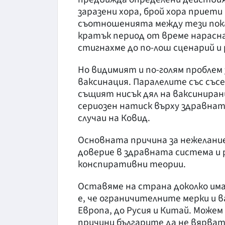
заразени хора, брой хора приети
съотношенията между тези показ
кратък период от време нарасна
стигнахме до по-лош сценарий и 
Но видимият и по-голям проблем 
ваксинация. Паралелите със съсе
същият нисък дял на ваксинирани
сериозен натиск върху здравна
случаи на Ковид.
Основната причина за нежелание
доверие в здравната система и
конспиративни теории.
Оставяме на страна доколко има
е, че ограничителните мерки и 
Европа, до Русия и Китай. Можем
причини българите да не вярват