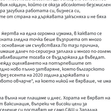
вия локдаун, който се оказа абсолютно безсмислен
ра загубиха работата си, бизнеса си,
е от страна на държавата закъсняха и не бяха
 жертва на една огромна измама, в каквато се
хната гледна точка беше възприета от много
с основание им съчувстваха.По тази причина,
маше далеч по-сериозна заплаха и много по-голем
правляващите тогава се въздържаха да въведат.
 между оцеляването на потърпевшите от
едно ново пълно затваряне, която българското
рез есента на 2020 година държавата и
вото овчарче“, на което никой не вярваше, че има
та вълна ние плащаме и днес. Хората не вярват на
 ваксинация, въпреки че високи цели за
селение си поставят не само САЩ и Западна