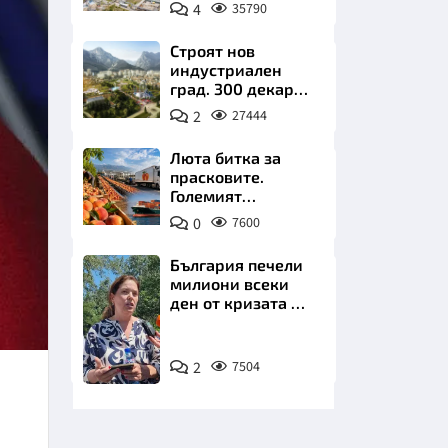
позлатява наш
4
35790
град
Строят нов
индустриален
град. 300 декара
чакат златни
2
27444
заводи
НИЦИ
Люта битка за
прасковите.
Големият
победител е
0
7600
Турция
КРАЙНА
България печели
милиони всеки
ден от кризата по
Дунав
Снимка:
2
7504
БТА