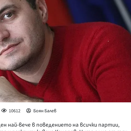
КУЛТУРА
ПРАВОСЪДИЕ
КРИМИ
КИБЕРЗАЩИТ
ВЯРА
ОБЯВИ
ВОЙНАТА В У
ВРЕМЕТО
10612
Боян Балев
ен най-вече в поведението на всички партии,