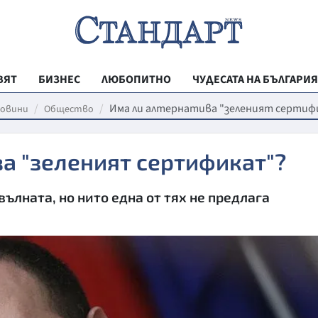
ВЯТ
БИЗНЕС
ЛЮБОПИТНО
ЧУДЕСАТА НА БЪЛГАРИЯ
РЕГИОНАЛНИ
Има ли алтернатива "зеленият сертиф
овини
Общество
ВЕСТНИК СТА
а "зеленият сертификат"?
МЛАДЕЖКА АК
ЗДРАВЕ
ълната, но нито една от тях не предлага
ОБРАЗОВАНИ
МОЯТ ГРАД
ТЕХНОЛОГИИ
ДА!НА БЪЛГАР
ДА! НА БЪЛГ