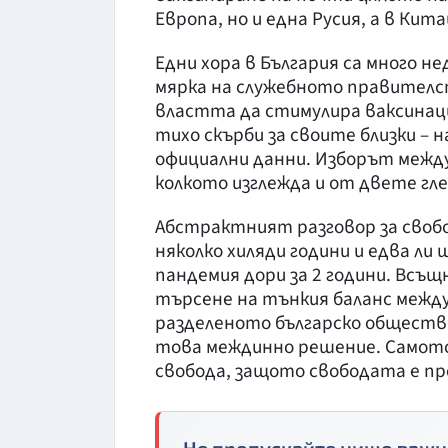
Европа, но и една Русия, а в Кит
Едни хора в България са много 
мярка на служебното правител
властта да стимулира ваксинаци
тихо скърби за своите близки –
официални данни. Изборът между
колкото изглежда и от двете гл
Абстрактният разговор за своб
няколко хиляди години и едва ли
пандемия дори за 2 години. Вс
търсене на тънкия баланс между
разделеното българско обществ
това междинно решение. Самото 
свобода, защото свободата е пр