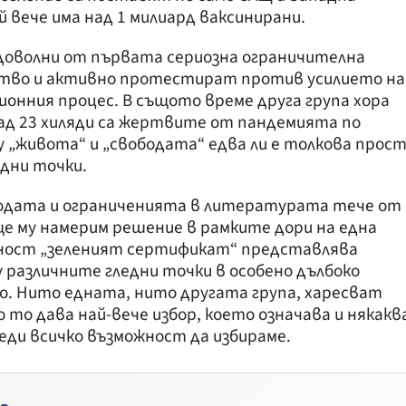
ай вече има над 1 милиард ваксинирани.
недоволни от първата сериозна ограничителна
ство и активно протестират против усилието на
онния процес. В същото време друга група хора
 над 23 хиляди са жертвите от пандемията по
 „живота“ и „свободата“ едва ли е толкова прост
едни точки.
одата и ограниченията в литературата тече от
 ще му намерим решение в рамките дори на една
ъщност „зеленият сертификат“ представлява
 различните гледни точки в особено дълбоко
о. Нито едната, нито другата група, харесват
то дава най-вече избор, което означава и някакв
еди всичко възможност да избираме.