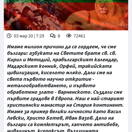
03 мар 20 | 7:29
0
72461
Имаме милион причини да се гордеем, че сме
българи: азбуката на Светите братя св. св.
Кирил и Методий, прабългарският календар,
Мадарският конник, Орфей, тракийската
цивилизация, киселото мляко. Дали сме на
света първото научно откритие -
металообработването, и първото
обработено злато - варненското. Създали сме
първите градове в Европа. Наш е най-старият
християнски манастир на Стария континент.
Имаме за пример велики личности като Васил
Левски, Христо Ботев, Иван Вазов. Дело на
българи са компютърът, хапчето антибебе,
нивалинът, ксероксът, въздушната