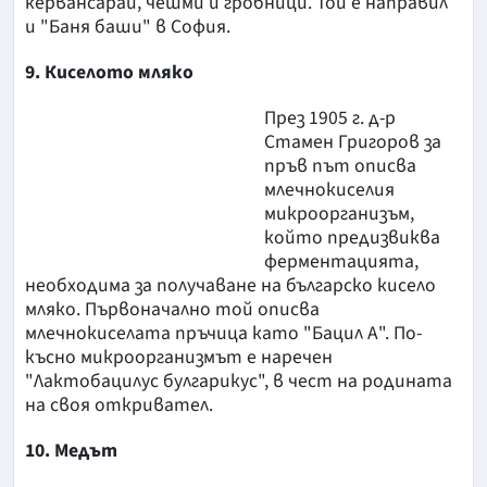
кервансараи, чешми и гробници. Той е направил
и "Баня баши" в София.
9. Киселото мляко
През 1905 г. д-р
Стамен Григоров за
пръв път описва
млечнокиселия
микроорганизъм,
който предизвиква
ферментацията,
необходима за получаване на българско кисело
мляко. Първоначално той описва
млечнокиселата пръчица като "Бацил А". По-
късно микроорганизмът е наречен
"Лактобацилус булгарикус", в чест на родината
на своя откривател.
10. Медът