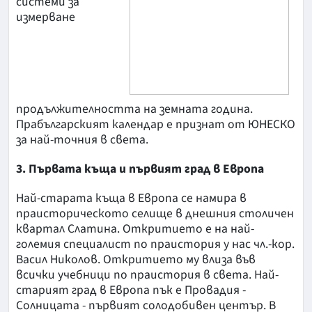
системи за
измерване
продължителността на земната година.
Прабългарският календар е признат от ЮНЕСКО
за най-точния в света.
3. Първата къща и първият град в Европа
Най-старата къща в Европа се намира в
праисторическото селище в днешния столичен
квартал Слатина. Откритието е на най-
големия специалист по праистория у нас чл.-кор.
Васил Николов. Откритието му влиза във
всички учебници по праистория в света. Най-
старият град в Европа пък е Провадия -
Солницата - първият солодобивен център. В