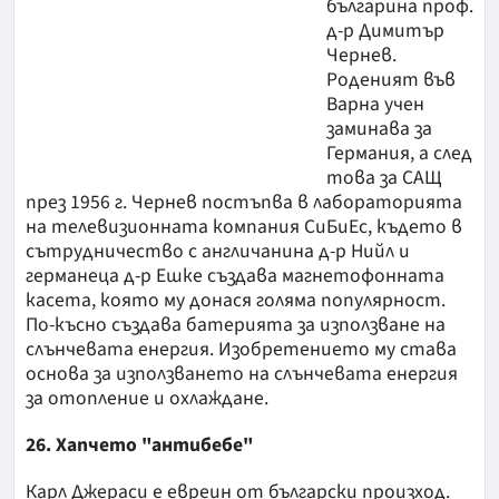
българина проф.
д-р Димитър
Чернев.
Роденият във
Варна учен
заминава за
Германия, а след
това за САЩ
през 1956 г. Чернев постъпва в лабораторията
на телевизионната компания СиБиЕс, където в
сътрудничество с англичанина д-р Нийл и
германеца д-р Ешке създава магнетофонната
касета, която му донася голяма популярност.
По-късно създава батерията за използване на
слънчевата енергия. Изобретението му става
основа за използването на слънчевата енергия
за отопление и охлаждане.
26. Хапчето "антибебе"
Карл Джераси е евреин от български произход.