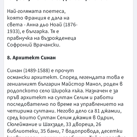
Най-голямата поетеса,
която Франция е дала на
света - Анна дьо Ноай (1876-
1933), е българка. Тя е
правнучка на възрожденеца
Софроний Врачански.
8. Архитект Синан
Синан (1489-1588) е прочут
османски архитект. Според легендата това е
гениалният българин Майстор Манол, роден в
родопското село Широка лъка. Назначен е за
пръв архитект на султан Селим и работи
последователно по време на управлението на
четирима султани. Негово дело са 81 джамии,
сред които Султан Селим джамия в Одрин,
Сюлеймание и Шахзаде, 33 двореца, 26
библиотеки, 35 бани, 7 водопровода, десетки