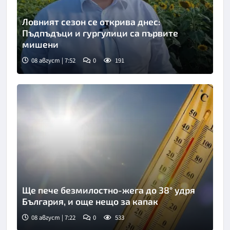
Ловният сезон се открива днес:
Пъдпъдъци и гургулици са първите
мишени
08 август | 7:52
0
191
Снимка: БТА
Ще пече безмилостно-жега до 38° удря
България, и още нещо за капак
08 август | 7:22
0
533