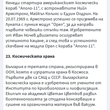
Кенеди стартира американският космически
кораб "Аполо-11", с астронавтите Нийл
Армстронг, Майкъл Колинс и Едуин Олдрин. На
20.07.1969 г. Армстронг успешно се приземява на
Луната с лунния модул "Орел", за да направи
първите човешки стъпки там. Изобретените
от Иван Ночев двигатели осигуряват
успешното кацане, а след това и успешното
скачване на модула Орел с кораба "Аполо-11".
23. Космическата храна
България е третата страна, регистрирана в
ООН, която е изпратила храна в Космоса.
Първите две са САЩ и СССР. Българската
космическа храна е изобретена от учените от
Института по криобиология и лиофилизация.
Екипът на академик Цветан Цветков развил
биотехнологията за студена консервация и
сушене на органичната материя във вакуум.