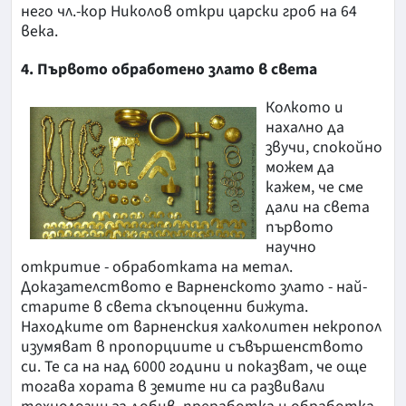
него чл.-кор Николов откри царски гроб на 64
века.
4. Първото обработено злато в света
Колкото и
нахално да
звучи, спокойно
можем да
кажем, че сме
дали на света
първото
научно
откритие - обработката на метал.
Доказателството е Варненското злато - най-
старите в света скъпоценни бижута.
Находките от варненския халколитен некропол
изумяват в пропорциите и съвършенството
си. Те са на над 6000 години и показват, че още
тогава хората в земите ни са развивали