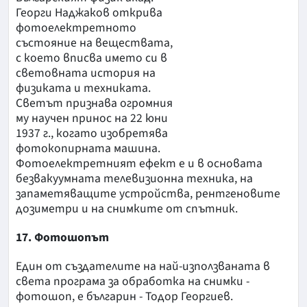
Георги Наджаков открива
фотоелектретното
състояние на веществата,
с което вписва името си в
световната история на
физиката и техниката.
Светът признава огромния
му научен принос на 22 юни
1937 г., когато изобретява
фотокопирната машина.
Фотоелектретният ефект е и в основата
безвакуумната телевизионна техника, на
запаметяващите устройства, рентгеновите
дозиметри и на снимките от спътник.
17. Фотошопът
Един от създателите на най-използваната в
света програма за обработка на снимки -
фотошоп, е българин - Тодор Георгиев.