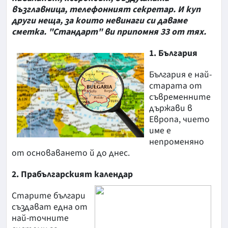
възглавница, телефонният секретар. И куп
други неща, за които невинаги си даваме
сметка. "Стандарт" ви припомня 33 от тях.
1. България
България е най-
старата от
съвременните
държави в
Европа, чието
име е
непроменяно
от основаването й до днес.
2. Прабългарският календар
Старите българи
създават една от
най-точните