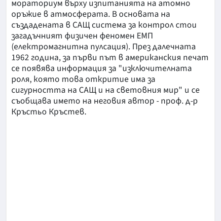
мораториум върху изпитанията на атомно
оръжие в атмосферата. В основата на
създадената в САЩ система за контрол стои
загадъчният физичен феномен ЕМП
(електромагнитна пулсация). През далечната
1962 година, за първи път в американския печат
се появява информация за "изключителната
роля, която това откритие има за
сигурността на САЩ и на световния мир" и се
съобщава името на неговия автор - проф. д-р
Кръстьо Кръстев.