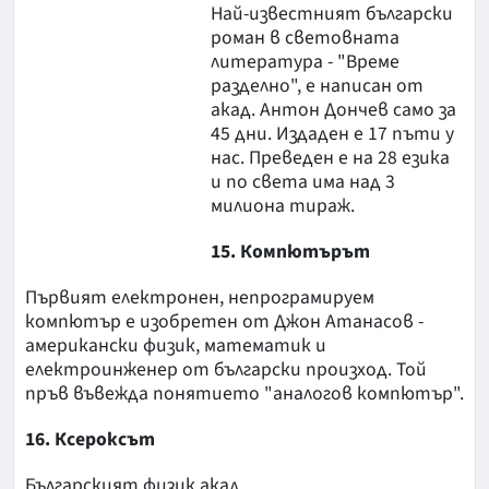
Най-известният български
роман в световната
литература - "Време
разделно", е написан от
акад. Антон Дончев само за
45 дни. Издаден е 17 пъти у
нас. Преведен е на 28 езика
и по света има над 3
милиона тираж.
15. Компютърът
Първият електронен, непрограмируем
компютър е изобретен от Джон Атанасов -
американски физик, математик и
електроинженер от български произход. Той
пръв въвежда понятието "аналогов компютър".
16. Ксероксът
Българският физик акад.