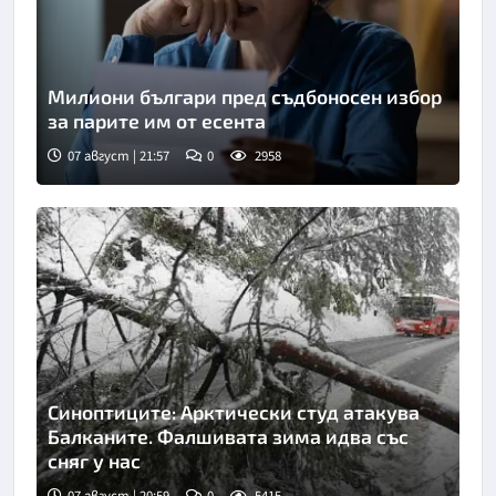
Милиони българи пред съдбоносен избор
за парите им от есента
07 август | 21:57
0
2958
Синоптиците: Арктически студ атакува
Балканите. Фалшивата зима идва със
сняг у нас
07 август | 20:59
0
5415