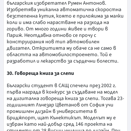
българския изобретател Румен Антонов.
Изобретява уникална автоматична скоростна
безстепенна кутия, която е приложима за малки
коли и има слабо нарастване на разхода на
гориво. От много години живее и твори в
Париж. Неотдавна отново се прочу с
конструирания нов тип автомобилен
двигател. Откритията му обаче са не само в
областта на автомобилостроенето. Той е
разработил и лекарство за сърдечни болести.
30. Говореща книга за слепи
Български студент в САЩ спечели през 2002 г.
първа награда в конкурс за създаване на модел
на дигитална говореща книга за слепи. Тогава 23-
годишният Лъчезар Цветанов от София учи
промишлен дизайн в университета в
Бриджпорт, щат Кънектикът. Моделът му е
избран като най-добър сред 146 проекта на
студенти от 28 висши училища по дизайн. При