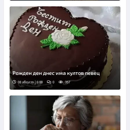
Рожден ден днес има култов певец
08 август | 6:00
0
357