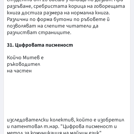
разгъване, сребристата корица на говорещата
книга достига размера на нормална книга.
Различни по форма бутони по ръбовете й
позволяват на слепите читатели да
разлистват страниците.
31. Цифровата писменост
Койчо Митев е
ръководител
на частен
изследователски колектив, който е изобретил
и патентовал т.нар. "Цифрова писменост и
метод за комуникация на майчин език".