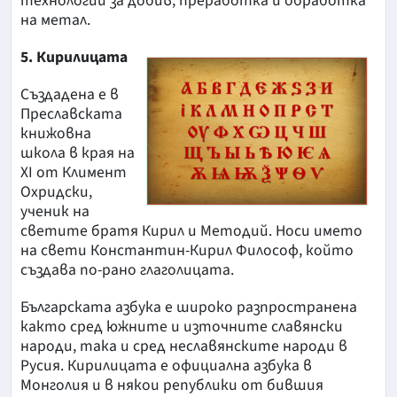
технологии за добив, преработка и обработка
на метал.
5. Кирилицата
Създадена е в
Преславската
книжовна
школа в края на
ХІ от Климент
Охридски,
ученик на
светите братя Кирил и Методий. Носи името
на свети Константин-Кирил Философ, който
създава по-рано глаголицата.
Българската азбука е широко разпространена
както сред южните и източните славянски
народи, така и сред неславянските народи в
Русия. Кирилицата е официална азбука в
Монголия и в някои републики от бившия