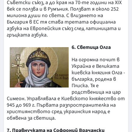
Съветски съюз, а до края на 70-те години на ХIХ
век се ползва и в Румъния. Ползват я около 252
милиона души по света. С влизането на
България в ЕС тя става третата официална
азбука на Европейския съюз след латиницата и
гръцката азбука.
6. Светица Олга
На огромна почит в
Украйна е Великата
киевска княгиня Олга -
българка, родена в
Плиска. Тя е
родственица на цар
Симеон. Управлявала е Киевското княжество от
945 до 969 г. Първата разпространителка на
християнството сред украинския народ е
обявена за светица.
7. Правнучката на Софроний Врачански