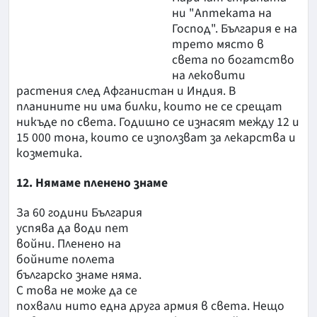
ни "Аптеката на
Господ". България е на
трето място в
света по богатство
на лековити
растения след Афганистан и Индия. В
планините ни има билки, които не се срещат
никъде по света. Годишно се изнасят между 12 и
15 000 тона, които се използват за лекарства и
козметика.
12. Нямаме пленено знаме
За 60 години България
успява да води пет
войни. Пленено на
бойните полета
българско знаме няма.
С това не може да се
похвали нито една друга армия в света. Нещо