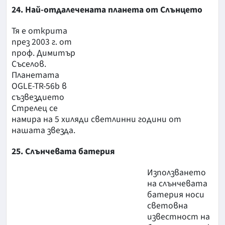
24. Най-отдалечената планета от Слънцето
Тя е открита
през 2003 г. от
проф. Димитър
Съселов.
Планетата
OGLE-TR-56b в
съзвездието
Стрелец се
намира на 5 хиляди светлинни години от
нашата звезда.
25. Слънчевата батерия
Използването
на слънчевата
батерия носи
световна
известност на