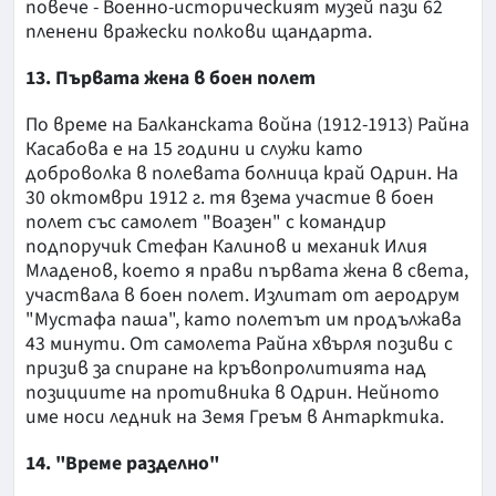
повече - Военно-историческият музей пази 62
пленени вражески полкови щандарта.
13. Първата жена в боен полет
По време на Балканската война (1912-1913) Райна
Касабова е на 15 години и служи като
доброволка в полевата болница край Одрин. На
30 октомври 1912 г. тя взема участие в боен
полет със самолет "Воазен" с командир
подпоручик Стефан Калинов и механик Илия
Младенов, което я прави първата жена в света,
участвала в боен полет. Излитат от аеродрум
"Мустафа паша", като полетът им продължава
43 минути. От самолета Райна хвърля позиви с
призив за спиране на кръвопролитията над
позициите на противника в Одрин. Нейното
име носи ледник на Земя Греъм в Антарктика.
14. "Време разделно"