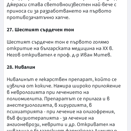
Джераси става световноизвестен най-вече с
приноса си за разработването на първото
противозачатъчно хапче.
27. Шестият сърдечен тон
Шестият сърдечен тон е първото голямо
откритие на българската медицина на XX в.
Негов откривател е проф. д-р Иван Митев.
28. Нивалин
Нивалинът е лекарствен препарат, който се
извлича от кокиче. Намира широко приложение
в неврологията при лечението на
полиомиелита. Препаратът се прилага и в
анестезиологията, в хирургията, в
психиатрията - при лечение на олигофрения,
във физиотерапията - за лечение на
ангионеврози, неврити и др. Откривател на
нивалина е българският фармаколог Димитър