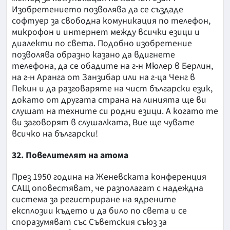
Изобретението позволява да се създаде
софтуер за свободна комуникация по телефон,
микрофон и интернет между всички езици и
диалекти по света. Подобно изобретение
позволява образно казано да вдигнете
телефона, да се обадите на г-н Мюлер в Берлин,
на г-н Аранга от Занзибар или на г-ца Ченг в
Пекин и да разговаряте на чист български език,
докато от другата страна на линията ще ви
слушат на техните си родни езици. А когато те
ви заговорят в слушалката, Вие ще чувате
всичко на български!
32. Повелителят на атома
През 1950 година на Женевската конференция
САЩ оповестяват, че разполагат с надеждна
система за регистриране на ядрените
експлозии където и да било по света и се
споразумяват със Съветския съюз за