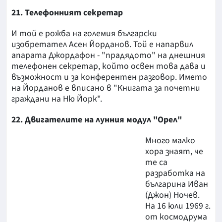
21. Телефонният секретар
И той е рожба на големия български
изобретател Асен Йорданов. Той е напарвил
апарата Джордафон - "прадядото" на днешния
телефонен секретар, който освен това дава и
възможност и за конферентен разговор. Името
на Йорданов е вписано в "Книгата за почетни
граждани на Ню Йорк".
22. Двигателите на лунния модул "Орел"
Много малко
хора знаят, че
те са
разработка на
българина Иван
(Джон) Ночев.
На 16 юли 1969 г.
от космодрума