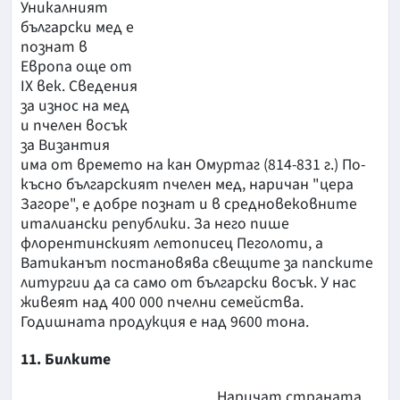
Уникалният
български мед е
познат в
Европа още от
IX век. Сведения
за износ на мед
и пчелен восък
за Византия
има от времето на кан Омуртаг (814-831 г.) По-
късно българският пчелен мед, наричан "цера
Загоре", е добре познат и в средновековните
италиански републики. За него пише
флорентинският летописец Пеголоти, а
Ватиканът постановява свещите за папските
литургии да са само от български восък. У нас
живеят над 400 000 пчелни семейства.
Годишната продукция е над 9600 тона.
11. Билките
Наричат страната