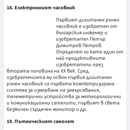
18. Електронният часовник
Първият дигитален ръчен
часовник е изобретен от
българския инженер и
изобретател Петър
Димитров Петров.
Определят го като един от
най-продуктивните
изобретатели през
втората половина на XX век. Сред
изобретенията му освен първия дигитален
ръчен часовник са първата компютризирана
система за измерване на замърсявания,
телеметрични устройства за метеорологични
и комуникационни сателити, първият в света
безжичен сърдечен монитор и др.
19. Пътническият самолет