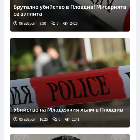
Брутално убийство в Пловдив! Мисерията
се заплита
06 август | 8:50
0
2425
Снимка: goggle
Убийство на Младежкия хълм в Пловдив
05 август | 16:25
0
1241