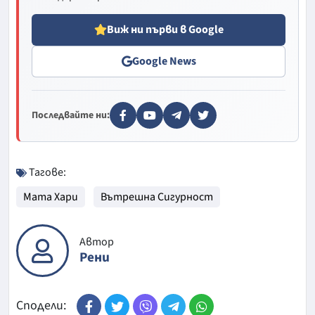
Виж ни първи в Google
Google News
Последвайте ни:
Тагове:
Мата Хари
Вътрешна Сигурност
Автор
Рени
Сподели: