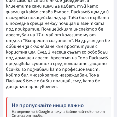
била само да стои в някое заведение, а
клиентите сами щели да идват, тъй като
знаели за какво става въпрос. Паскалев щял да й
осигурява полицейски чадър. Това била първата
и последна среща между полицая и агентката
под прикритие. Полицейският инспектор бе
арестуван на 17-и май от колегите му от
отдела "Вътрешна сигурност". На другия ден бе
обвинен за склоняване към проституция с
користна цел. След 2 месеца съдът го освободи
под домашен арест. Арестът на Тома Паскалев
предизвика суматоха сред полицаите, защото
всички го познавали като професионалист,
който бил многократно награждаван. Тома
Паскалев вече е бивш полицай, след като бе
дисциплинарно уволнен.
Не пропускайте нищо важно
Намерете ни в Google и получавайте най-новото от
Стандарт първи.