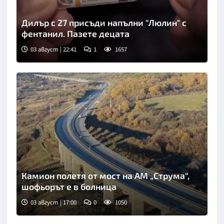
Дилър с 27 присъди напълни "Люлин" с
фентанил. Пазете децата
03 август | 22:41
1
1657
Камион полетя от мост на АМ „Струма“,
шофьорът е в болница
03 август | 17:00
0
1050