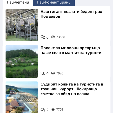
Най-четени
Най-коментирани
Наш гигант позлати беден град.
Нов завод
0
23558
Проект за милиони превръща
наше село в магнит за туристи
0
7920
Съдират кожите на туристите в
този наш курорт. Шокираща
сметка за обяд на плажа
2
7707