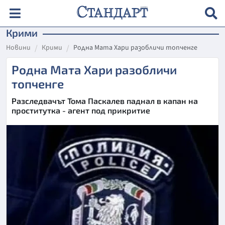
Крими
Новини
Крими
Родна Мата Хари разобличи топченге
Родна Мата Хари разобличи
топченге
Разследвачът Тома Паскалев паднал в капан на
проститутка - агент под прикритие