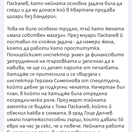
Паскалев, като нейната основна задача била да
следи и да му донася кой в квартала продава
цигари без бандерол.
Това не било особено трудно, тъй като жената
имала собствен магазин. През януари Паскалев й
поставил по-сложна задача - да намери жена,
която да работи като проститутка.
Полицейският инспектор знаел за финансовите
затруднения на търговката и започнал да я
навива, че ще си делят парите от печалбата.
Хатидже се притеснила и се свързала с
инспектор Гергана Симеонова от спецотдела,
който дебне за подкупни ченгета. Начертан бил
план, в който на Хатидже била отредена
посредническа роля. През март тайната
агентка се видяла с Тома Паскалев, който й
обяснил каква е схемата. В град Гоце Делчев
имало платежоспособни гърци, които давали 50
евро на час за секс, че и повече. Нейната работа