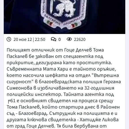
20 ное 12 | 22:50
0
22620
Полицаят отличник от Гоце Делчев Тома
Паскалев бе закован от спецагентка под
прикритие, дегизирана като проститутка.
Съвременната Мата Хари е тайното оръжие,
което насочила шефката на отдел "Вътрешна
сигурност" в благоевградската полиция Гергана
Симеонова в изобличаването на 32-годишния
полицейски инспектор. Тайната агентка под
╒61 е основният свидетел на процеса срещу
Тома Паскалев, който стартира днес в Районен
съд - Благоевград. Сътрудник на полицията е и
другата ключова свидетелка - Хатидже Ликова
от град Гоце Делчев. Тя била вербувана от