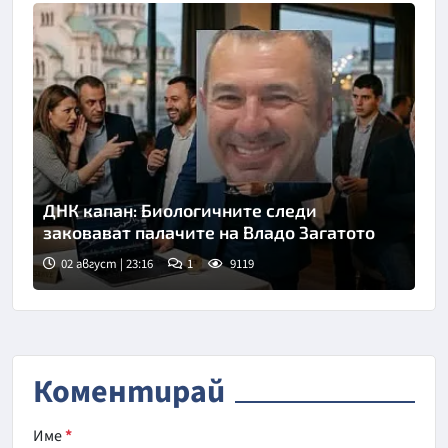
ДНК капан: Биологичните следи
заковават палачите на Владо Загатото
02 август | 23:16
1
9119
Коментирай
Име
*