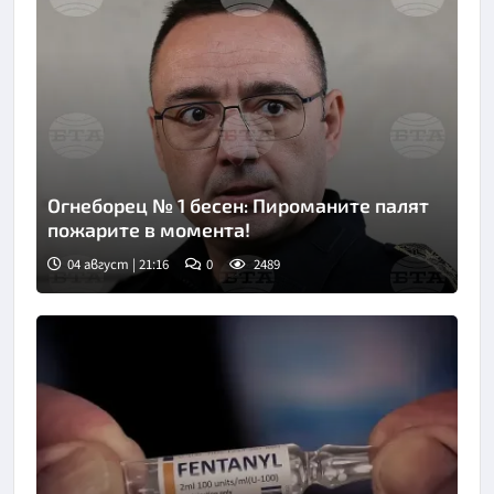
Огнеборец № 1 бесен: Пироманите палят
пожарите в момента!
04 август | 21:16
0
2489