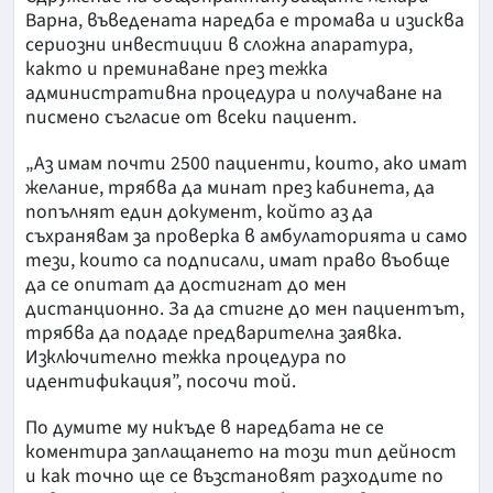
Варна, въведената наредба е тромава и изисква
сериозни инвестиции в сложна апаратура,
както и преминаване през тежка
административна процедура и получаване на
писмено съгласие от всеки пациент.
„Аз имам почти 2500 пациенти, които, ако имат
желание, трябва да минат през кабинета, да
попълнят един документ, който аз да
съхранявам за проверка в амбулаторията и само
тези, които са подписали, имат право въобще
да се опитат да достигнат до мен
дистанционно. За да стигне до мен пациентът,
трябва да подаде предварителна заявка.
Изключително тежка процедура по
идентификация”, посочи той.
По думите му никъде в наредбата не се
коментира заплащането на този тип дейност
и как точно ще се възстановят разходите по