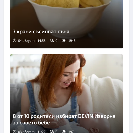
7 храни съсипват съня
04 август | 14:53
0
1945
Снимка: БГНЕС
8 от 10 родители избират DEVIN Изворна
за своето бебе
03 август | 11:22
0
197