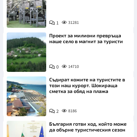
1
31281
Проект за милиони превръща
наше село в магнит за туристи
0
14710
Съдират кожите на туристите в
този наш курорт. Шокираща
сметка за обяд на плажа
2
8186
България готви ход, който може
да обърне туристическия сезон