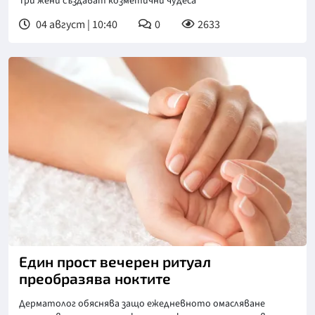
Три жени създават козметични чудеса
04 август | 10:40
0
2633
Снимка: goggle
Един прост вечерен ритуал
преобразява ноктите
Дерматолог обяснява защо ежедневното омасляване