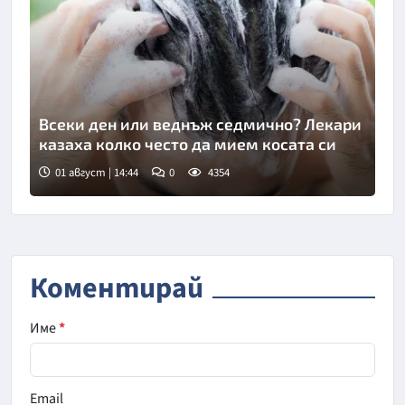
Всеки ден или веднъж седмично? Лекари
казаха колко често да мием косата си
01 август | 14:44
0
4354
Коментирай
Име
*
Email