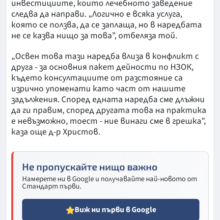
инвестициите, които лечебното заведение
следва да направи. „Логично е всяка услуга,
която се ползва, да се заплаща, но в наредбата
не се казва нищо за това”, отбеляза той.
„Освен това тази наредба влиза в конфликт с
друга - за основния пакет дейности по НЗОК,
където консултациите от разстояние са
изрично упоменати като част от нашите
задължения. Според едната наредба сме длъжни
да ги правим, според другата това на практика
е невъзможно, тоест - ние винаги сме в грешка”,
каза още д-р Христов.
Не пропускайте нищо важно
Намерете ни в Google и получавайте най-новото от
Стандарт първи.
Виж ни първи в Google