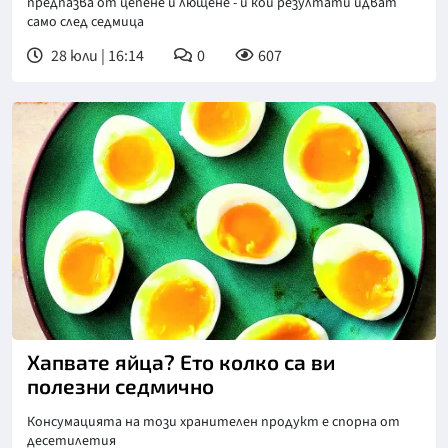
предпазва от цепене и лющене - и кои резултати идват
само след седмица
28 юли | 16:14
0
607
Хапвате яйца? Ето колко са ви
полезни седмично
Консумацията на този хранителен продукт е спорна от
десетилетия