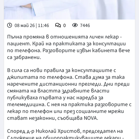
08 май 26 | 11:46
0
7446
Пълна промяна в отношенията личен лекар -
пациент. Край на практиката за консултации
по телефона. Разговорите извън кабинета вече
са забранени.
В сила са нови правила за консултациите с
джипитата по телефона. Става дума за така
наречените дистанционни прегледи. Дни преди
смяната на властта здравните власти
публикуваха първата у нас наредба за
телемедицина. С нея на практика разговорите с
лекар по телефон или през социалните мрежи
стават незаконни, съобщава NOVA.
Според д-р Николай Христов, председател на
Сдружение на общопрактикуващите лекари -