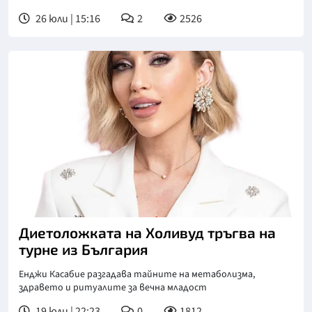
26 юли | 15:16
2
2526
Диетоложката на Холивуд тръгва на
турне из България
Енджи Касабие разгадава тайните на метаболизма,
здравето и ритуалите за вечна младост
19 юли | 22:23
0
1812