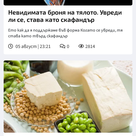
Невидимата броня на тялото. Увреди
ли се, става като скафандър
Ето как да я поддържаме във форма Когато се увреди, тя
става като твърд скафандър
05 август | 23:21
0
2814