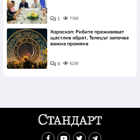
1
7760
Хороскоп: Рибите преживяват
щастлив обрат, Телецът започва
важна промяна
0
6230