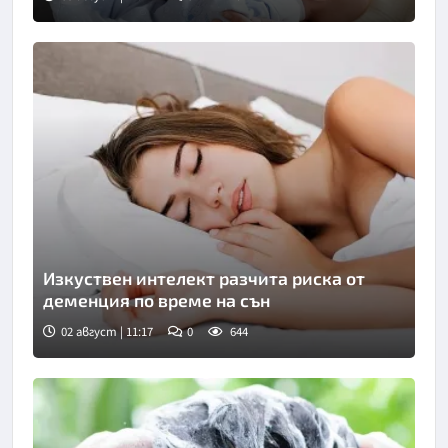
Изкуствен интелект разчита риска от
деменция по време на сън
02 август | 11:17
0
644
Снимка: Bulgaria ON AIR