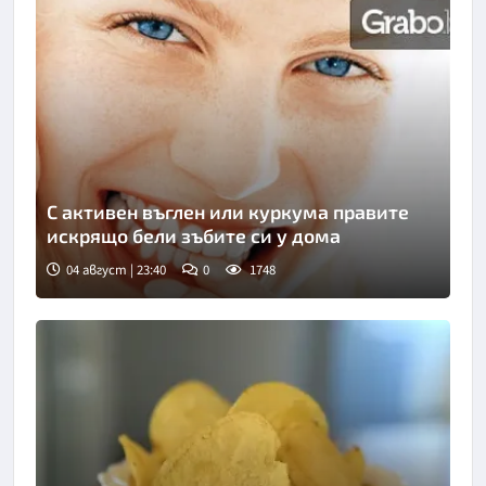
С активен въглен или куркума правите
искрящо бели зъбите си у дома
04 август | 23:40
0
1748