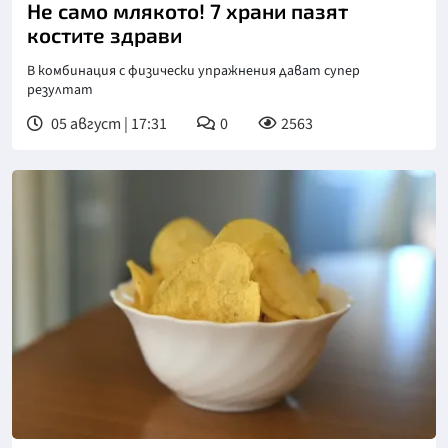
Не само млякото! 7 храни пазят
костите здрави
В комбинация с физически упражнения дават супер
резултат
05 август | 17:31
0
2563
Снимка: БГНЕС