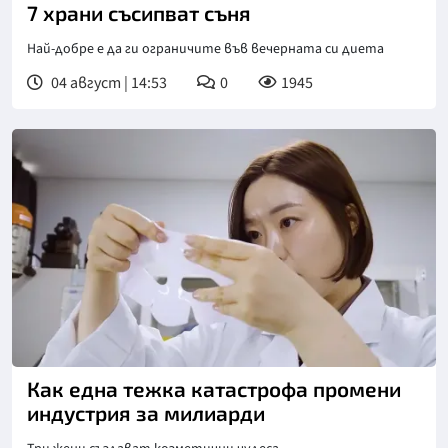
7 храни съсипват съня
Най-добре е да ги ограничите във вечерната си диета
04 август | 14:53
0
1945
Как една тежка катастрофа промени
индустрия за милиарди