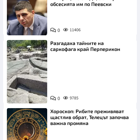
обсесията им по Пеевски
0
11406
Разгадаха тайните на
саркофага край Перперикон
Снимка:
Bulgaria ON
0
9785
AIR
Хороскоп: Рибите преживяват
щастлив обрат, Телецът започва
важна промяна