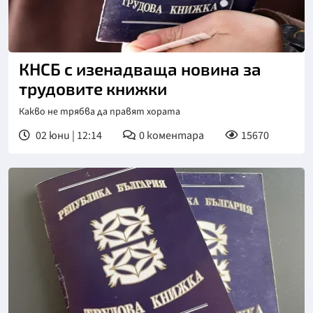
КНСБ с изенадваща новина за
трудовите книжки
Какво не трябва да правят хората
02 юни | 12:14
0
коментара
15670