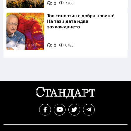
0
7206
Топ синоптик с добра новина!
На тази дата идва
захлаждането
0
6785