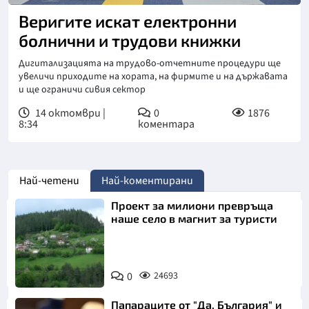
Веригите искат електронни
болнични и трудови книжки
Дигитализацията на трудово-отчетните процедури ще
увеличи приходите на хората, на фирмите и на държавата
и ще ограничи сивия сектор
14 октомври |
0
1876
8:34
коментара
Най-четени
Най-коментирани
Проект за милиони превръща
наше село в магнит за туристи
0
24693
Папараците от "Да, България" и