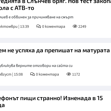
гедията в Слънчев бряг. Нов тест закоп
ола с АТВ-то
лиев е обвинен за причиняване на смърт
октомври | 13:39
0
коментара
2249
ем не успяха да препишат на матурата
убликува верните отговори на сайта си
август | 15:08
0
коментара
1172
ефонът пищи странно! Изненада в 15
да