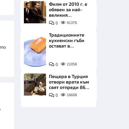
Филм от 2010 г. е
обявен за най-
великия
психологически
0
41376
трилър в
историята
Традиционните
кухненски гъби
НИЦИ
остават в
ато
миналото. Какво
се използва сега?
Снимка:
0
21058
Пиксабей
КРАЙНА
Пещера в Турция
отвори врата към
свят отпреди 86
000 години
0
16608
а