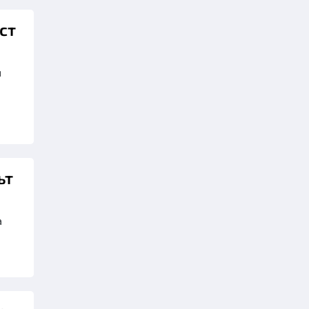
ст
я
ът
а