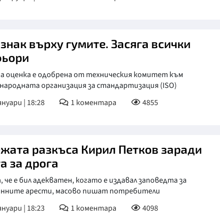
 знак върху гумите. Засяга всички
ьори
а оценка е одобрена от техническия комитет към
народната организация за стандартизация (ISO)
януари | 18:28
1
коментара
4855
жата разкъса Кирил Петков заради
а за дрога
, че е бил адекватен, когато е издавал заповедта за
онните арести, масово пишат потребители
януари | 18:23
1
коментара
4098