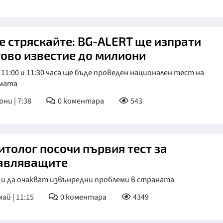
се стряскайте: BG-ALERT ще изпрати
тово известие до милиони
11:00 и 11:30 часа ще бъде проведен национален тест на
мата
юни | 7:38
0
коментара
543
итолог посочи първия тест за
авляващите
 и да очакват извънредни проблеми в страната
май | 11:15
0
коментара
4349