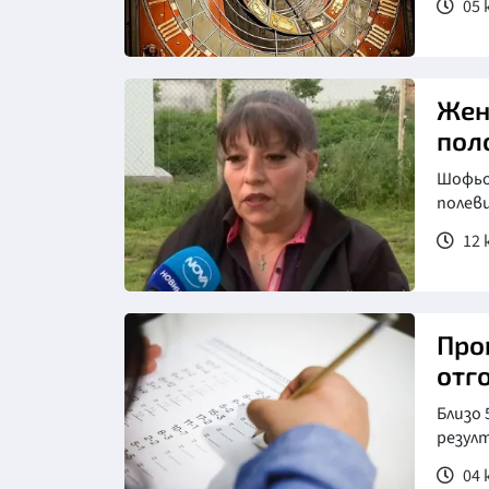
05 
Жен
пол
Шофьор
полеви
12 
Снимка: Нова телевизия
Про
отг
Близо 
резул
04 