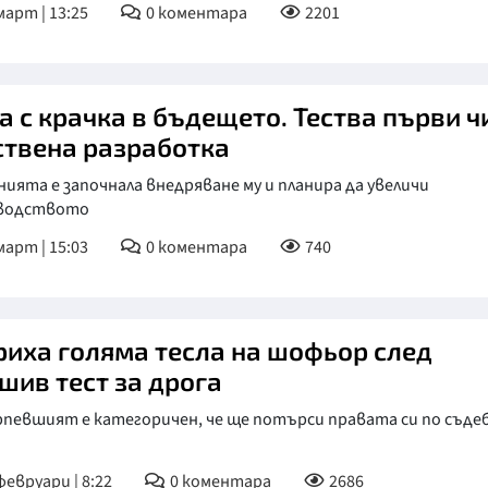
март | 13:25
0
коментара
2201
а с крачка в бъдещето. Тества първи ч
ствена разработка
ията е започнала внедряване му и планира да увеличи
водството
март | 15:03
0
коментара
740
риха голяма тесла на шофьор след
шив тест за дрога
певшият е категоричен, че ще потърси правата си по съде
февруари | 8:22
0
коментара
2686