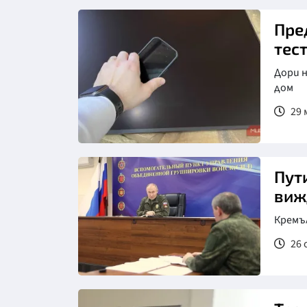
Пре
тес
Дори н
дом
29 
Пути
виж
Кремъл
26 