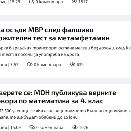
юли | 15:29
0
коментара
1817
КУЛТУРА
ПРАВОСЪДИЕ
а осъди МВР след фалшиво
КРИМИ
ожителен тест за метамфетамин
КИБЕРЗАЩИТ
ка в градския транспорт остана месеци без доходи, след к
ВЯРА
 тест я посочи за употреба на дрога
ОБЯВИ
юни | 7:57
0
коментара
639
ВОЙНАТА В У
ВРЕМЕТО
верете се: МОН публикува верните
овори по математика за 4. клас
53 500 ученици се явиха на националното външно оценяване, 
татите ще бъдат обявени до 15 юни
юни | 15:09
0
коментара
1076