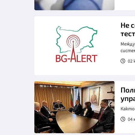
Не 
тес
Между 
систе
02 
Пол
упр
Както
04 