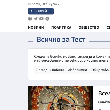
събота, 08 август 26
АБОНИРАЙ СЕ
НОВИНИ
ПОЛИТИКА
ОБЩЕСТВО
С
Всичко за Тест
Следете всички новини, анализи и комен
най-релевантните секции, в които темат
Последни новини
Любопитно
Общество
Все
Очакв