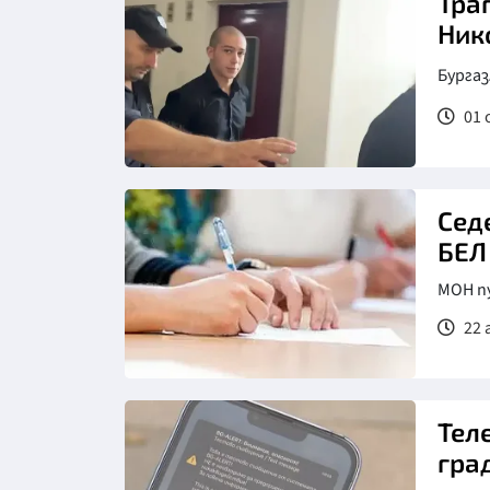
Тра
Ник
Бургаз
01 
Снимка: БНТ
Сед
БЕЛ
МОН п
22 
Тел
гра