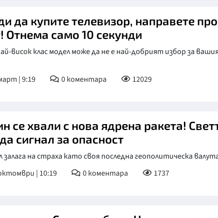
ди да купите телевизор, направете про
т! Отнема само 10 секунди
ай-висок клас модел може да не е най-добрият избор за ваши
март | 9:19
0
коментара
12029
н се хвали с нова ядрена ракета! Свет
да сигнал за опасност
 залага на страха като своя последна геополитическа валут
октомври | 10:19
0
коментара
1737