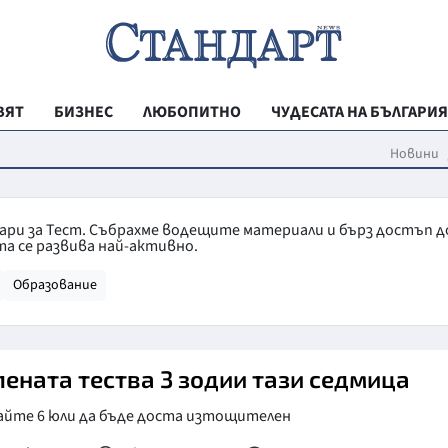
ВЯТ
БИЗНЕС
ЛЮБОПИТНО
ЧУДЕСАТА НА БЪЛГАРИЯ
РЕГИОНАЛНИ
Новини
ВЕСТНИК СТА
МЛАДЕЖКА АК
тари за Тест. Събрахме водещите материали и бърз достъп д
а се развива най-активно.
ЗДРАВЕ
Образование
ОБРАЗОВАНИ
МОЯТ ГРАД
ТЕХНОЛОГИИ
лената тества 3 зодии тази седмица
ДА!НА БЪЛГАР
айте 6 юли да бъде доста изтощителен
ДА! НА БЪЛГ