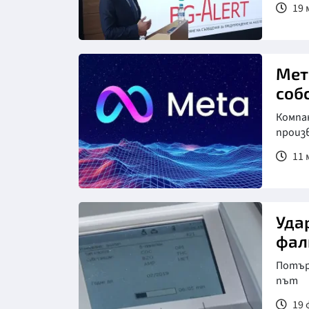
19 
Снимка: БТА
Мет
соб
Компан
произ
11 
Уда
фал
Потър
път
19 