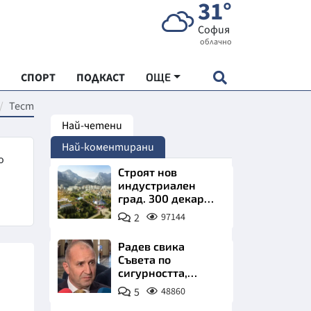
31°
София
облачно
СПОРТ
ПОДКАСТ
ОЩЕ
Тест
Най-четени
НДАРТ
Най-коментирани
АДЕМИЯ "ЧУДЕСАТА НА БЪЛГАРИЯ"
о
Строят нов
индустриален
град. 300 декара
Е
чакат златни
2
97144
заводи
Радев свика
Съвета по
сигурността,
СКАТА ХРАНА
следва ключово
5
48860
изявление
АРСКАТА ИКОНОМИКА