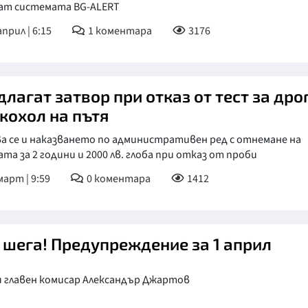
ат системата BG-ALERT
април | 6:15
1
коментара
3176
лагат затвор при отказ от тест за дро
лкохол на пътя
а се и наказването по административен ред с отнемане на
та за 2 години и 2000 лв. глоба при отказ от проби
март | 9:59
0
коментара
1412
е шега! Предупреждение за 1 април
и главен комисар Александър Джартов