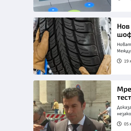
Снимка: Нова телевизия
Нов
шоф
Новат
Между
19 
Мре
тест
Доказа
незак
05 