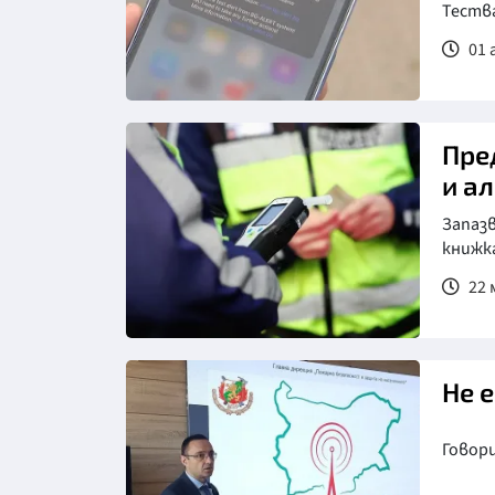
Теств
01 
Пред
и а
Запазв
книжка
22 
Снимка: БГНЕС
Не 
Говор