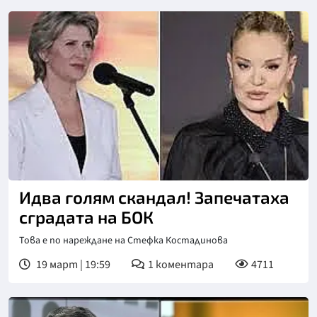
Идва голям скандал! Запечатаха
сградата на БОК
Това е по нареждане на Стефка Костадинова
19 март | 19:59
1
коментара
4711