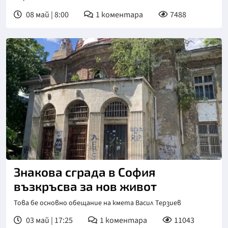
08 май | 8:00
1
коментара
7488
Знакова сграда в София
възкръсва за нов живот
Това бе основно обещание на кмета Васил Терзиев
03 май | 17:25
1
коментара
11043