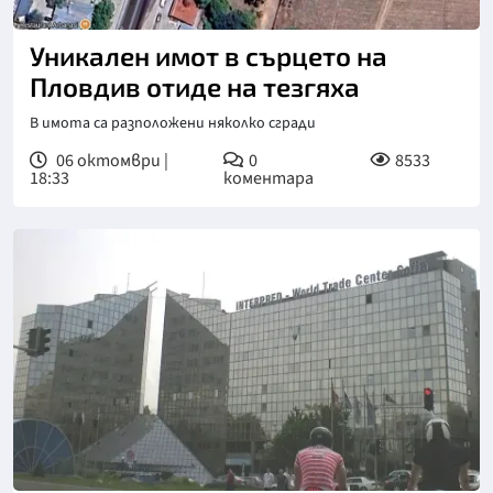
Уникален имот в сърцето на
Пловдив отиде на тезгяха
В имота са разположени няколко сгради
06 октомври |
0
8533
18:33
коментара