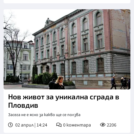
Снимка: Марица
Нов живот за уникална сграда в
Пловдив
Засега не е ясно за какво ще се ползва
02 април | 14:24
0
коментара
2206