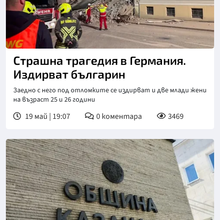
Страшна трагедия в Германия.
Издирват българин
Заедно с него под отломките се издирват и две млади жени
на възраст 25 и 26 години
19 май | 19:07
0
коментара
3469