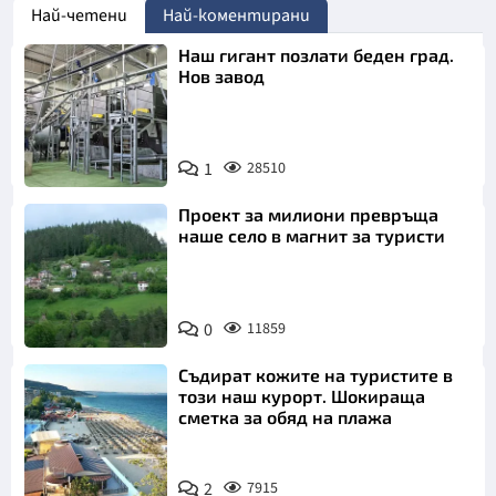
Най-четени
Най-коментирани
Наш гигант позлати беден град.
Нов завод
1
28510
Проект за милиони превръща
наше село в магнит за туристи
0
11859
Съдират кожите на туристите в
този наш курорт. Шокираща
сметка за обяд на плажа
2
7915