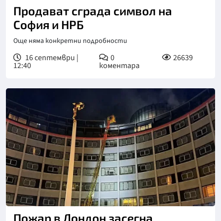
Продават сграда символ на
София и НРБ
Още няма конкретни подробности
16 септември |
0
26639
12:40
коментара
Пожар в Лондон засегна