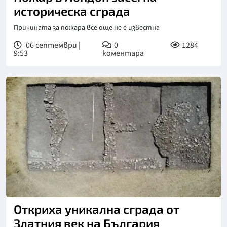
историческа сграда
Причината за пожара все още не е известна
06 септември |
0
1284
9:53
коментара
Откриха уникална сграда от
Златния век на България