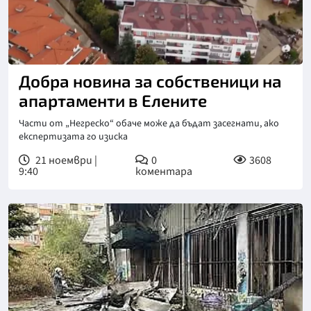
Снимка: Нова телевизия
Добра новина за собственици на
апартаменти в Елените
Части от „Негреско“ обаче може да бъдат засегнати, ако
експертизата го изиска
21 ноември |
0
3608
9:40
коментара