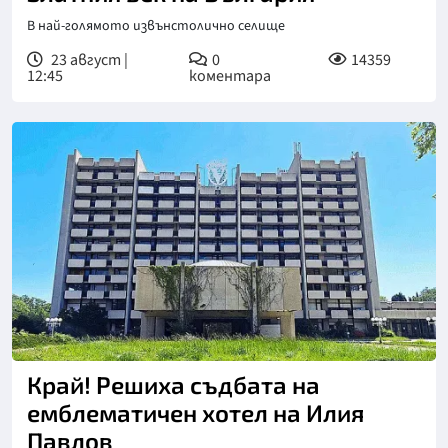
В най-голямото извънстолично селище
23 август |
0
14359
12:45
коментара
Край! Решиха съдбата на
емблематичен хотел на Илия
Павлов