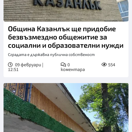
Община Казанлък ще придобие
безвъзмездно общежитие за
социални и образователни нужди
Сградата е държавна публична собственост
09 февруари |
0
554
12:51
коментара