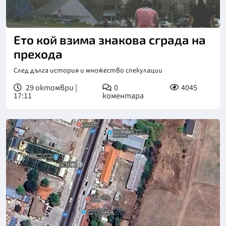
Ето кой взима знакова сграда на
прехода
След дълга история и множество спекулации
29 октомври |
0
4045
17:11
коментара