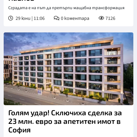
Сградата е на път да претърпи мащабна трансформация
29 юни | 11:06
0
коментара
7126
Голям удар! Сключиха сделка за
23 млн. евро за апетитен имот в
София