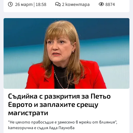
26 март | 18:58
2
коментара
8874
Съдийка с разкрития за Петьо
Еврото и заплахите срещу
магистрати
"Не цялото правосъдие е замесено в мрежи от влияния",
категорична е съдия Лада Паунова