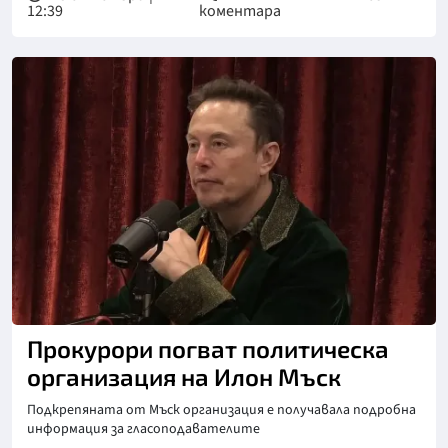
12:39
коментара
Снимка: ЮТюб/Джо Роуган
Прокурори погват политическа
организация на Илон Мъск
Подкрепяната от Мъск организация е получавала подробна
информация за гласоподавателите