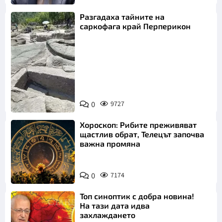
Разгадаха тайните на
саркофага край Перперикон
Снимка:
Bulgaria ON
0
9727
AIR
Хороскоп: Рибите преживяват
щастлив обрат, Телецът започва
важна промяна
0
7174
Топ синоптик с добра новина!
На тази дата идва
захлаждането