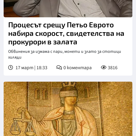
Процесът срещу Петьо Еврото
набира скорост, свидетелства на
прокурори в залата
Обвинения за измама с пари, монети и злато за стотици
хиляди
17 март | 18:33
0
коментара
3816