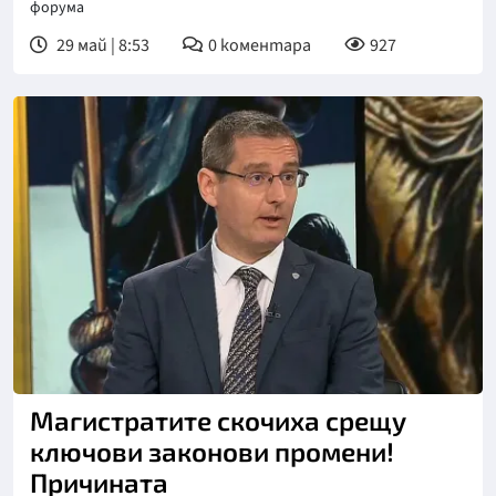
форума
29 май | 8:53
0
коментара
927
Снимка: Нова телевизия
Магистратите скочиха срещу
ключови законови промени!
Причината