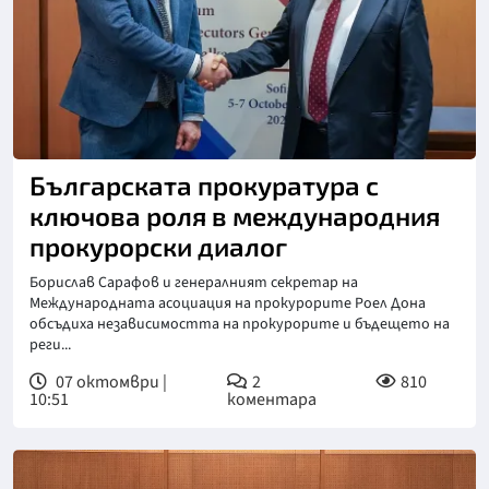
Снимка: ПРБ
Българската прокуратура с
ключова роля в международния
прокурорски диалог
Борислав Сарафов и генералният секретар на
Международната асоциация на прокурорите Роел Дона
обсъдиха независимостта на прокурорите и бъдещето на
реги...
07 октомври |
2
810
10:51
коментара