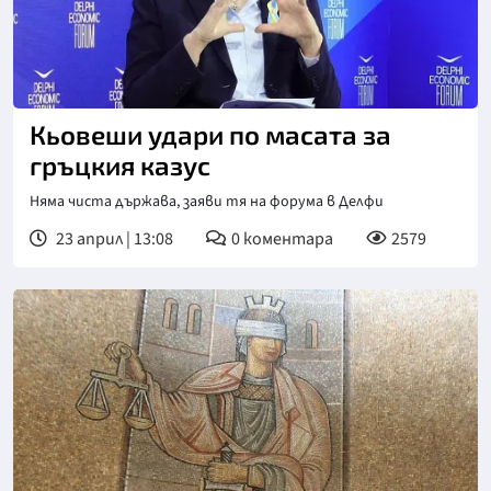
Кьовеши удари по масата за
гръцкия казус
Няма чиста държава, заяви тя на форума в Делфи
23 април | 13:08
0
коментара
2579