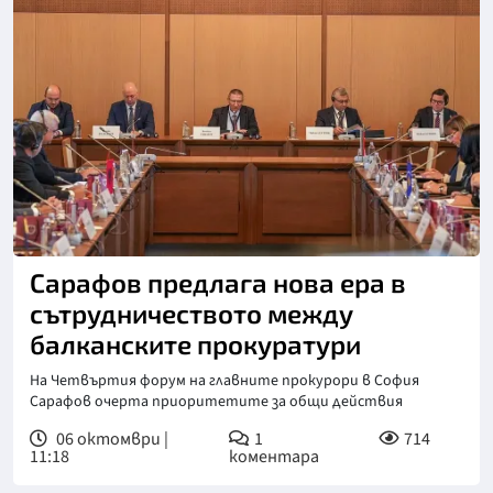
Снимка: ПРБ
Сарафов предлага нова ера в
сътрудничеството между
балканските прокуратури
На Четвъртия форум на главните прокурори в София
Сарафов очерта приоритетите за общи действия
06 октомври |
1
714
11:18
коментара