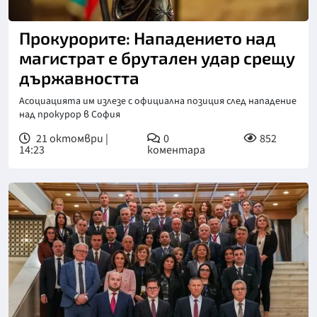
Прокурорите: Нападението над
магистрат е брутален удар срещу
държавността
Асоциацията им излезе с официална позиция след нападение
над прокурор в София
21 октомври |
0
852
14:23
коментара