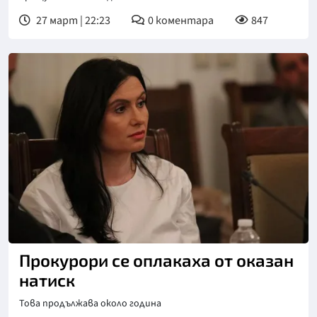
27 март | 22:23
0
коментара
847
Снимка: БТА
Прокурори се оплакаха от оказан
натиск
Това продължава около година