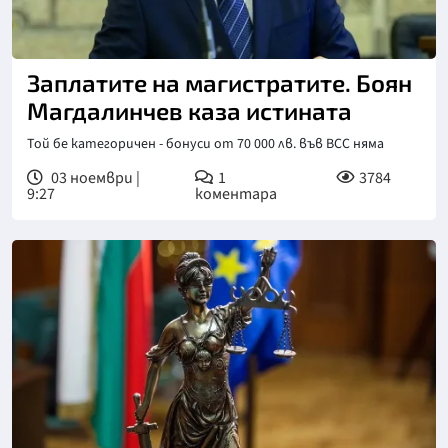
Заплатите на магистратите. Боян
Магдалинчев каза истината
Той бе категоричен - бонуси от 70 000 лв. във ВСС няма
03 ноември |
1
3784
9:27
коментара