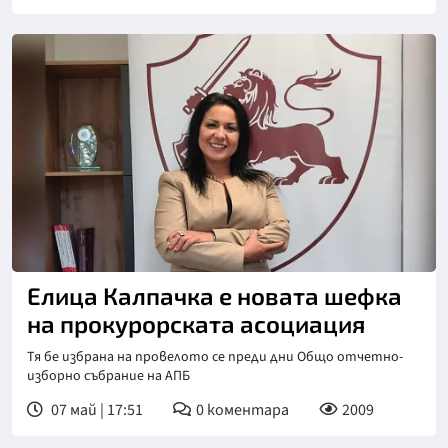
Елица Калпачка е новата шефка
на прокурорската асоциация
Тя бе избрана на провелото се преди дни Общо отчетно-
изборно събрание на АПБ
07 май | 17:51
0
коментара
2009