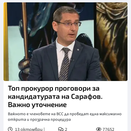
Снимка: Нова телевизия, архив
Топ прокурор проговори за
кандидатурата на Сарафов.
Важно уточнение
Важното е членовете на ВСС да проведат една максимално
открита и прозрачна процедура
13 октомври |
2
77652