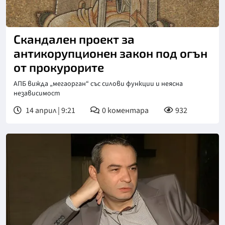
Скандален проект за
антикорупционен закон под огън
от прокурорите
АПБ вижда „мегаорган“ със силови функции и неясна
независимост
14 април | 9:21
0
коментара
932