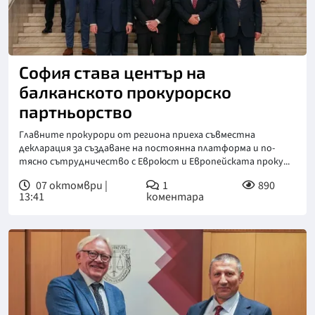
Снимка: ПРБ
София става център на
балканското прокурорско
партньорство
Главните прокурори от региона приеха съвместна
декларация за създаване на постоянна платформа и по-
тясно сътрудничество с Евроюст и Европейската проку...
07 октомври |
1
890
13:41
коментара