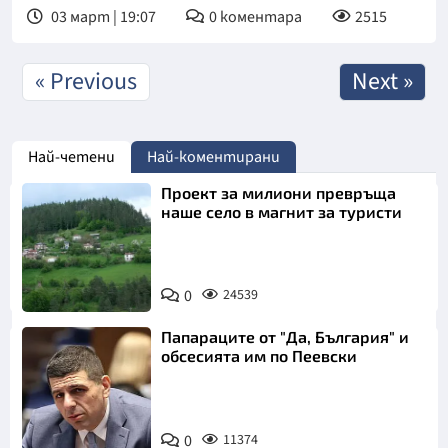
03 март | 19:07
0
коментара
2515
« Previous
Next »
Най-четени
Най-коментирани
Проект за милиони превръща
наше село в магнит за туристи
0
24539
Папараците от "Да, България" и
обсесията им по Пеевски
0
11374