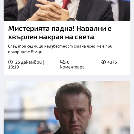
Мистерията падна! Навални е
хвърлен накрая на света
След три седмици неизвестност стана ясно, че е при
полярните вълци
25 декември |
0
4375
18:10
коментара