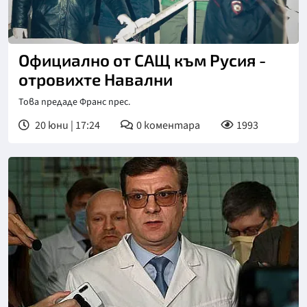
Официално от САЩ към Русия -
отровихте Навални
Това предаде Франс прес.
20 юни | 17:24
0
коментара
1993