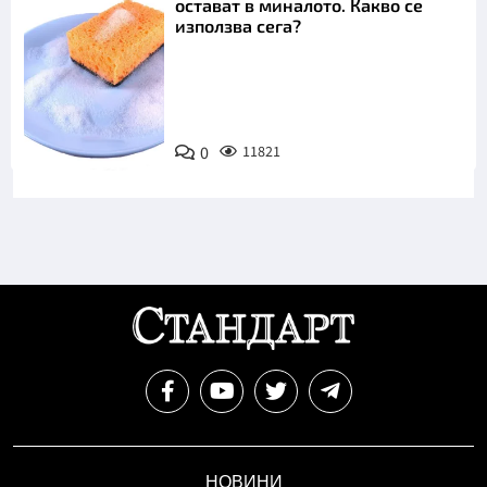
остават в миналото. Какво се
използва сега?
Снимка:
0
11821
Пиксабей
НОВИНИ