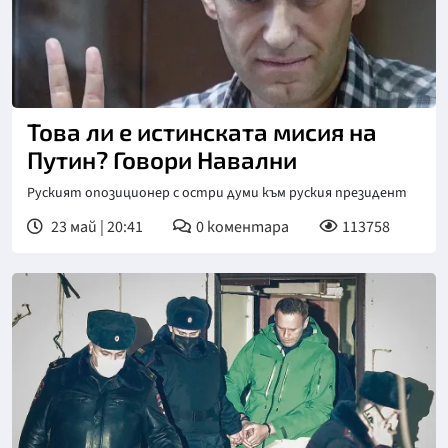
Това ли е истинската мисия на
Путин? Говори Навални
Руският опозиционер с остри думи към руския президент
23 май | 20:41
0
коментара
113758