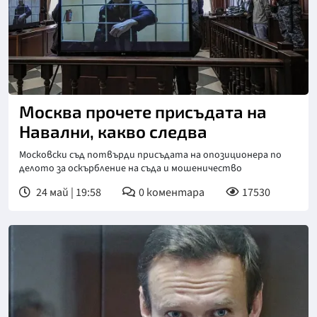
Москва прочете присъдата на
Навални, какво следва
Московски съд потвърди присъдата на опозиционера по
делото за оскърбление на съда и мошеничество
24 май | 19:58
0
коментара
17530