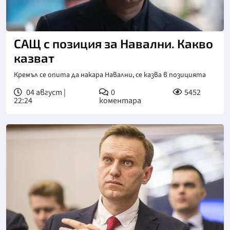
САЩ с позиция за Навални. Какво
казват
Кремъл се опита да накара Навални, се казва в позицията
04 август |
0
5452
22:24
коментара