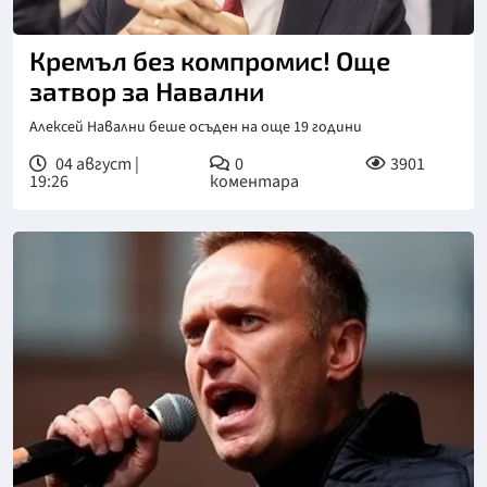
Кремъл без компромис! Още
затвор за Навални
Алексей Навални беше осъден на още 19 години
04 август |
0
3901
19:26
коментара