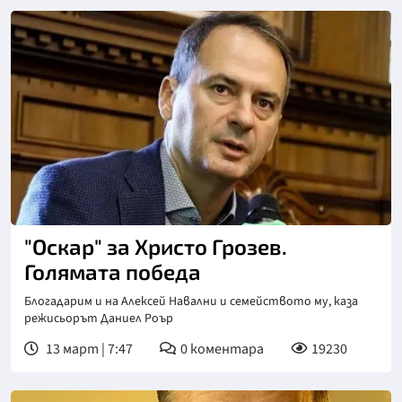
"Оскар" за Христо Грозев.
Голямата победа
Блогадарим и на Алексей Навални и семейството му, каза
режисьорът Даниел Роър
13 март | 7:47
0
коментара
19230