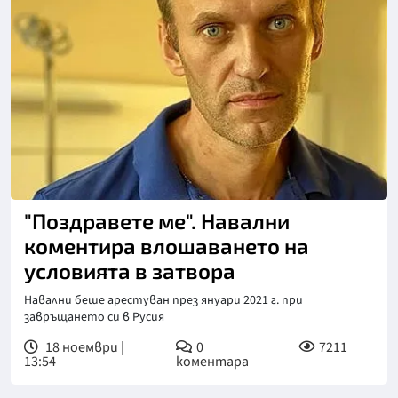
"Поздравете ме". Навални
коментира влошаването на
условията в затвора
Навални беше арестуван през януари 2021 г. при
завръщането си в Русия
18 ноември |
0
7211
13:54
коментара