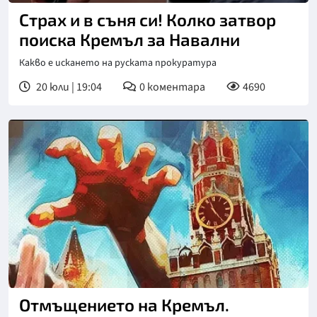
Страх и в съня си! Колко затвор
поиска Кремъл за Навални
Какво е искането на руската прокуратура
20 юли | 19:04
0
коментара
4690
Отмъщението на Кремъл.