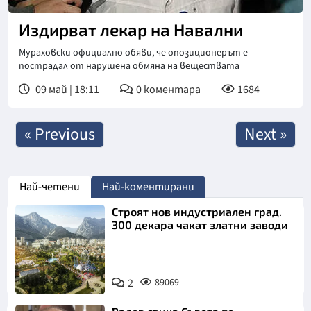
Издирват лекар на Навални
Мураховски официално обяви, че опозиционерът е
пострадал от нарушена обмяна на веществата
09 май | 18:11
0
коментара
1684
« Previous
Next »
Най-четени
Най-коментирани
Строят нов индустриален град.
300 декара чакат златни заводи
2
89069