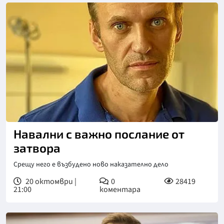
Навални с важно послание от
затвора
Срещу него е възбудено ново наказателно дело
20 октомври |
0
28419
21:00
коментара