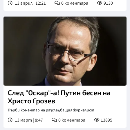
13 април | 12:21
0
коментара
9130
След "Оскар"-а! Путин бесен на
Христо Грозев
Първи коментар на разследващия журналист
13 март | 8:47
0
коментара
13895