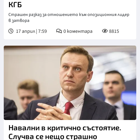
КГБ
Страшен разказ за отношението към опозиционния лидер
в затвора
17 април | 7:59
0
коментара
8815
Навални в критично състоятие.
Случва се нещо страшно