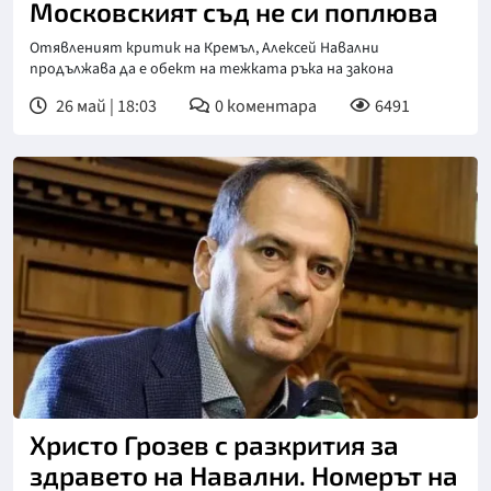
Московският съд не си поплюва
Отявленият критик на Кремъл, Алексей Навални
продължава да е обект на тежката ръка на закона
26 май | 18:03
0
коментара
6491
Христо Грозев с разкрития за
здравето на Навални. Номерът на