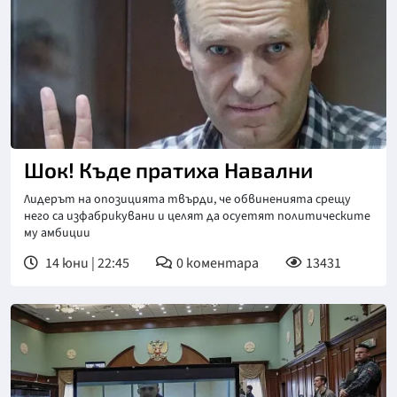
Шок! Къде пратиха Навални
Лидерът на опозицията твърди, че обвиненията срещу
него са изфабрикувани и целят да осуетят политическите
му амбиции
14 юни | 22:45
0
коментара
13431