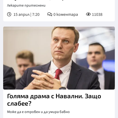
Лекарите притеснени
15 април | 7:20
0
коментара
11038
Голяма драма с Навални. Защо
слабее?
Може да е отровен и да умира бавно