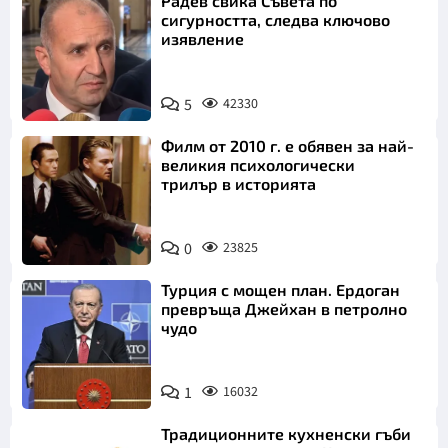
Радев свика Съвета по
сигурността, следва ключово
изявление
5
42330
Филм от 2010 г. е обявен за най-
великия психологически
трилър в историята
0
23825
Турция с мощен план. Ердоган
превръща Джейхан в петролно
чудо
1
16032
Традиционните кухненски гъби