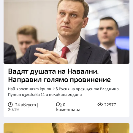
Вадят душата на Навални.
Направил голямо провинение
Най-яростният критик в Русия на президента Владимир
Путин излежава 11 и половина години
24 август |
0
22977
20:19
коментара