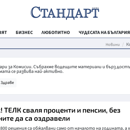
ВЯТ
БИЗНЕС
ЛЮБОПИТНО
ЧУДЕСАТА НА БЪЛГАРИЯ
РЕГИОНАЛНИ
К
Новини
ВЕСТНИК СТА
МЛАДЕЖКА АК
тари за Комисии. Събрахме водещите материали и бърз дост
мата се развива най-активно.
ЗДРАВЕ
Здраве
ОБРАЗОВАНИ
МОЯТ ГРАД
ТЕХНОЛОГИИ
! ТЕЛК сваля проценти и пенсии, без
ните да са оздравели
ДА!НА БЪЛГАР
 800 решения са обжалвани само от началото на годината, а 
ДА! НА БЪЛГ