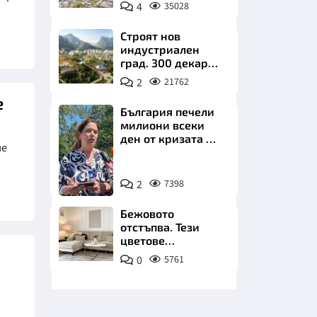
позлатява наш
4
35028
град
Строят нов
индустриален
град. 300 декара
чакат златни
2
21762
заводи
е
НИЦИ
България печели
милиони всеки
ден от кризата по
че
Дунав
Снимка:
КРАЙНА
2
7398
БТА
Бежовото
отстъпва. Тези
цветове
превземат
0
5761
всекидневната
през 2026 г.