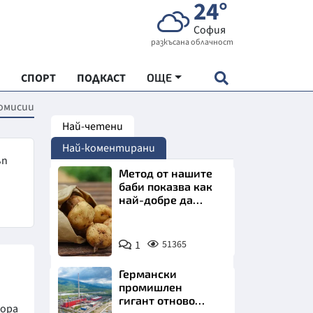
24°
София
разкъсана облачност
СПОРТ
ПОДКАСТ
ОЩЕ
омисии
Най-четени
НДАРТ
Най-коментирани
АДЕМИЯ "ЧУДЕСАТА НА БЪЛГАРИЯ"
ъп
Метод от нашите
баби показва как
най-добре да
Е
съхраняваме
картофите у дома
Снимка:
1
51365
Пиксабей
Германски
СКАТА ХРАНА
промишлен
гигант отново
хора
АРСКАТА ИКОНОМИКА