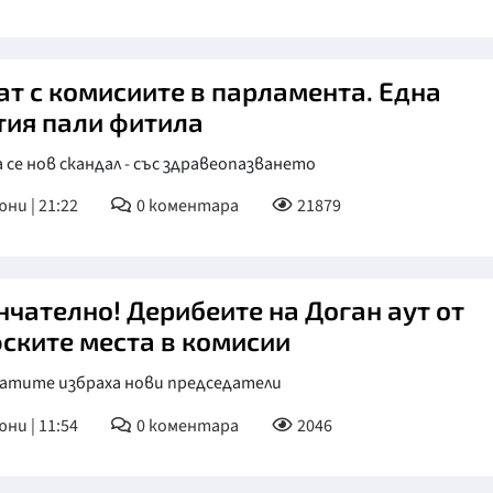
ат с комисиите в парламента. Една
тия пали фитила
 се нов скандал - със здравеопазването
юни | 21:22
0
коментара
21879
нчателно! Дерибеите на Доган аут от
ските места в комисии
атите избраха нови председатели
юни | 11:54
0
коментара
2046