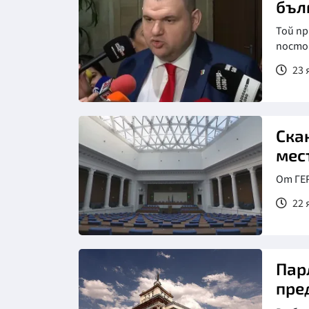
бъл
Той п
посто
23 
Ска
мес
От ГЕ
22 
Пар
пре