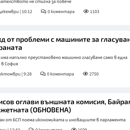
рателството не стигна за повече
декември | 10:12
0
коментара
1103
д от проблеми с машините за гласува
траната
 има напълно преустановено машинно гласуване само в една
 в София
октомври | 9:28
0
коментара
2750
исов оглави външната комисия, Байра
жетната (ОБНОВЕНА)
ан от БСП поема икономиката и иновациите в парламента