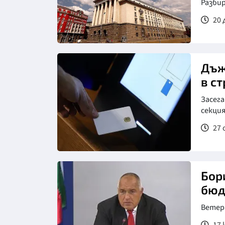
Разби
20 
Дъж
в с
Засега
секция
27 
Бор
бюд
Ветер