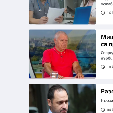
остава
16 
Снимка: бТВ
Миш
са 
Споре
първи
10 ю
Снимка: БНТ
Раз
Налаг
04 