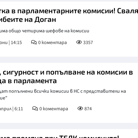
тка в парламентарните комисии! Свал
ибеите на Доган
 има общо четирима шефове на комисии
юни | 14:15
0
коментара
3357
, сигурност и попълване на комисии в
да в парламента
дат попълнени всички комисии в НС с представители на
ие"
април | 6:11
0
коментара
874
яма промяна при ТЕЛК комисиите!