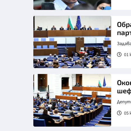
Обр
пар
Задава
01 
Снимка: БТА
Око
шеф
Депут
05 