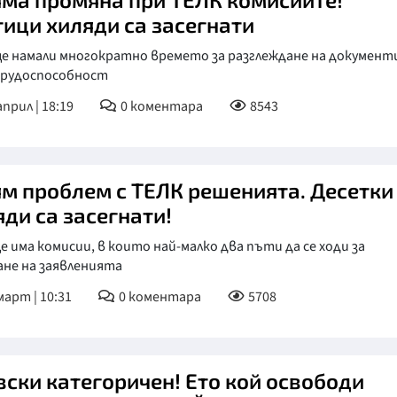
тици хиляди са засегнати
ще намали многократно времето за разглеждане на докумен
трудоспособност
април | 18:19
0
коментара
8543
ям проблем с ТЕЛК решенията. Десетки
яди са засегнати!
е има комисии, в които най-малко два пъти да се ходи за
ане на заявленията
март | 10:31
0
коментара
5708
вски категоричен! Ето кой освободи