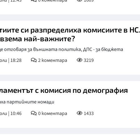
юли | 12:43
0
коментара
1609
тиите си разпределиха комисиите в НС
 взема най-важните?
ще отговаря за външната политика, ДПС - за бюджета
юли | 18:28
2
коментара
3219
ламентът с комисия по демография
аха партийните номади
юли | 10:46
0
коментара
1433