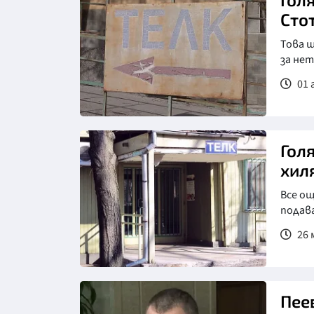
Сто
Това 
за не
01 
Гол
хил
Все ощ
подав
26 
Пее