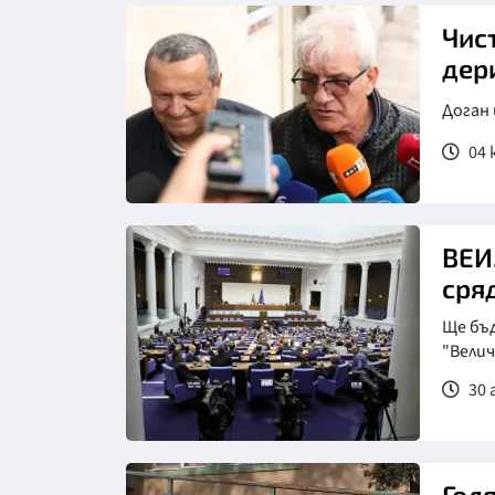
Снимка: БТА
Чис
дер
Доган
04 
Снимка: БТА
ВЕИ
сря
Ще бъ
"Велич
30 
Снимка: БТА, архив
Гол