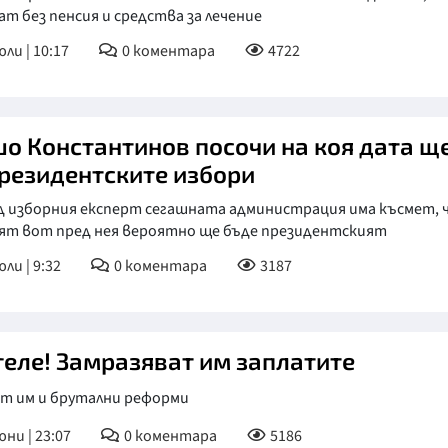
т без пенсия и средства за лечение
КУЛТУРА
юли | 10:17
0
коментара
4722
ПРАВОСЪДИЕ
КРИМИ
о Константинов посочи на коя дата щ
КИБЕРЗАЩИТ
президентските избори
ВЯРА
д изборния експерт сегашната администрация има късмет, 
ОБЯВИ
ят вот пред нея вероятно ще бъде президентският
ВОЙНАТА В У
ли | 9:32
0
коментара
3187
ВРЕМЕТО
геле! Замразяват им заплатите
ат им и брутални реформи
юни | 23:07
0
коментара
5186