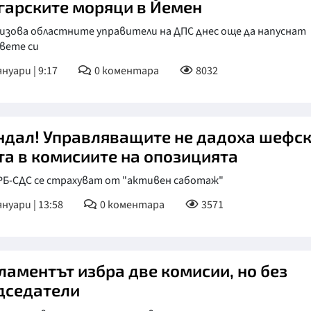
гарските моряци в Йемен
ризова областните управители на ДПС днес още да напуснат
вете си
януари | 9:17
0
коментара
8032
ндал! Управляващите не дадоха шефс
та в комисиите на опозицията
РБ-СДС се страхуват от "активен саботаж"
януари | 13:58
0
коментара
3571
ламентът избра две комисии, но без
дседатели