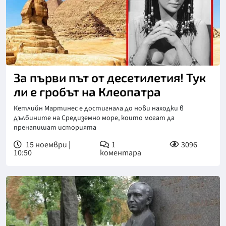
За първи път от десетилетия! Тук
ли е гробът на Клеопатра
Кетлийн Мартинес е достигнала до нови находки в
дълбините на Средиземно море, които могат да
пренапишат историята
15 ноември |
1
3096
10:50
коментара