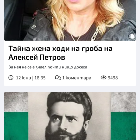
Тайна жена ходи на гроба на
Алексей Петров
За нея не се е знаел почти нищо досега
12 юни | 18:35
1
коментара
9498