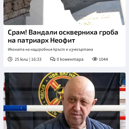
Снимка: БГНЕС
Срам! Вандали оскверниха гроба
на патриарх Неофит
Иконата на надгробния кръст е изчегъртана
25 юли | 16:33
0
коментара
1044