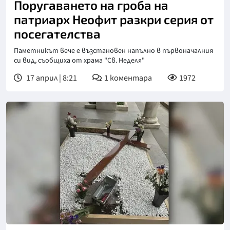
Поругаването на гроба на
патриарх Неофит разкри серия от
посегателства
Паметникът вече е възстановен напълно в първоначалния
си вид, съобщиха от храма "Св. Неделя"
17 април | 8:21
1
коментара
1972