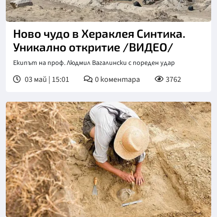
Снимка: БГНЕС
Ново чудо в Хераклея Синтика.
Уникално откритие /ВИДЕО/
Екипът на проф. Людмил Вагалински с пореден удар
03 май | 15:01
0
коментара
3762