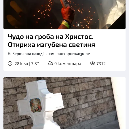
Чудо на гроба на Христос.
Откриха изгубена светиня
Невероятна находка намериха археолозите
28 юли | 7:37
0
коментара
7312