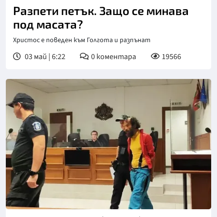
Разпети петък. Защо се минава
под масата?
Христос е поведен към Голгота и разпънат
03 май | 6:22
0
коментара
19566
Снимка: БНТ