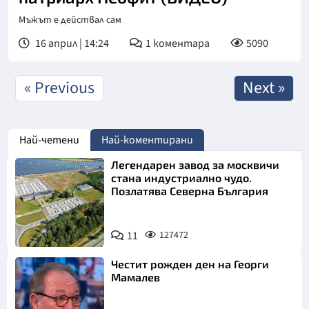
Мъжът е действал сам
16 април | 14:24
1
коментара
5090
« Previous
Next »
Най-четени
Най-коментирани
Легендарен завод за москвичи
стана индустриално чудо.
Позлатява Северна България
11
127472
Честит рожден ден на Георги
Мамалев