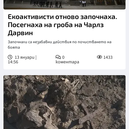
Снимка: БТА
Екоактивисти отново започнаха.
Посегнаха на гроба на Чарлз
Дарвин
Започнали са незабавни действия по почистването на
боята
13 януари |
0
1433
14:56
коментара