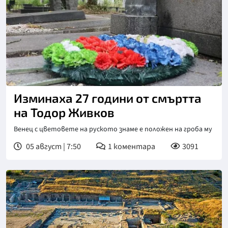
Снимка: БГНЕС
Изминаха 27 години от смъртта
на Тодор Живков
Венец с цветовете на руското знаме е положен на гроба му
05 август | 7:50
1
коментара
3091