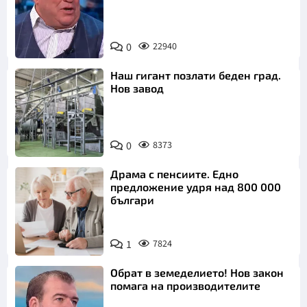
0
22940
Снимка: БНТ
Наш гигант позлати беден град.
Нов завод
0
8373
Драма с пенсиите. Едно
предложение удря над 800 000
българи
1
7824
Обрат в земеделието! Нов закон
помага на производителите