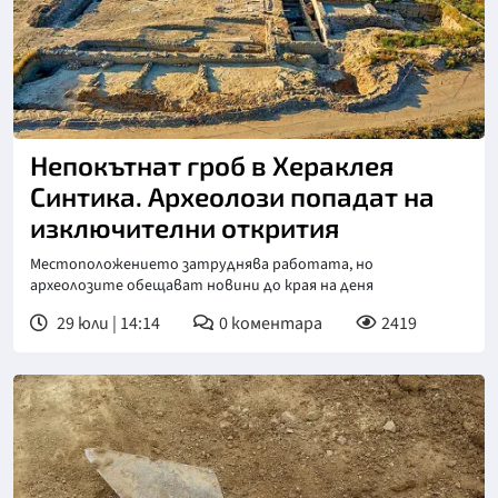
Непокътнат гроб в Хераклея
Синтика. Археолози попадат на
изключителни открития
Местоположението затруднява работата, но
археолозите обещават новини до края на деня
29 юли | 14:14
0
коментара
2419