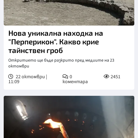
Снимка: БГНЕС
Нова уникална находка на
"Перперикон". Какво крие
тайнствен гроб
Откритието ще бъде разкрито пред медиите на 23
октомври
22 октомври |
0
2451
11:09
коментара