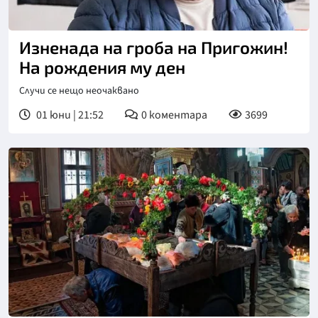
Изненада на гроба на Пригожин!
На рождения му ден
Случи се нещо неочаквано
01 юни | 21:52
0
коментара
3699