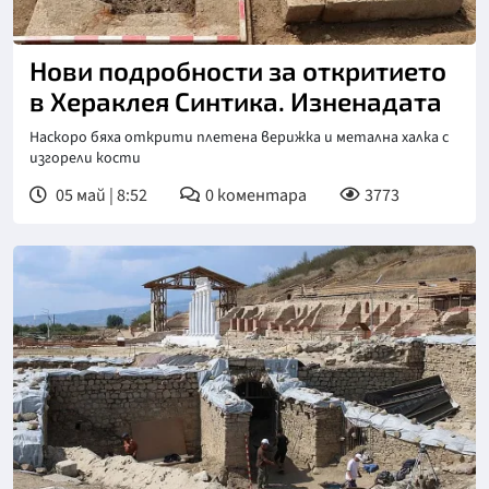
Нови подробности за откритието
в Хераклея Синтика. Изненадата
Наскоро бяха открити плетена верижка и метална халка с
изгорели кости
05 май | 8:52
0
коментара
3773