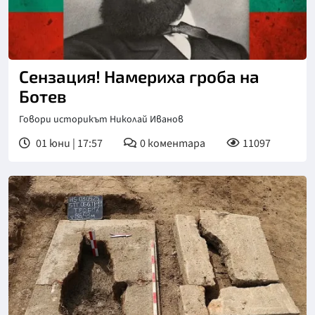
Сензация! Намериха гроба на
Ботев
Говори историкът Николай Иванов
01 юни | 17:57
0
коментара
11097