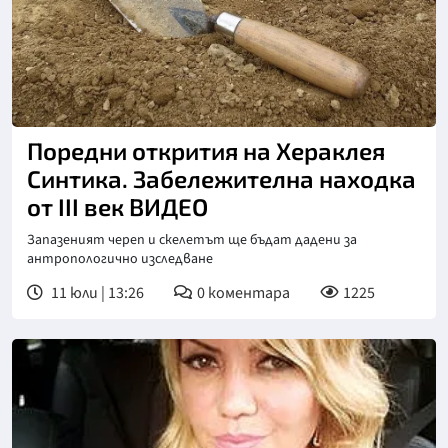
Поредни открития на Хераклея
Синтика. Забележителна находка
от III век ВИДЕО
Запазеният череп и скелетът ще бъдат дадени за
антропологично изследване
11 юли | 13:26
0
коментара
1225