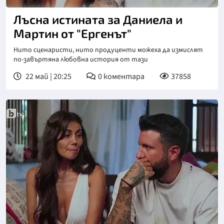
Лъсна истината за Даниела и
Мартин от "Ергенът"
Нито сценаристи, нито продуценти можеха да измислят
по-завъртяна любовна история от тази
22 май | 20:25
0
коментара
37858