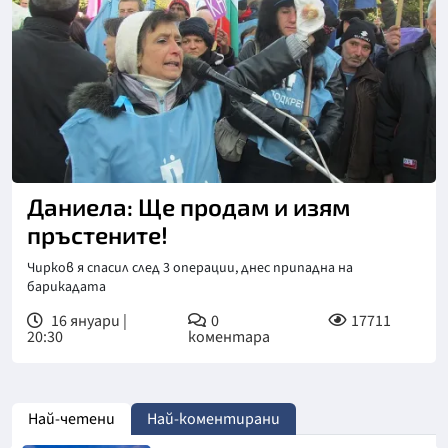
Даниела: Ще продам и изям
пръстените!
Чирков я спасил след 3 операции, днес припадна на
барикадата
16 януари |
0
17711
20:30
коментара
Най-четени
Най-коментирани