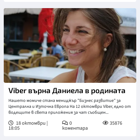
Viber върна Даниела в родината
Нашето момиче стана мениджър "Бизнес развитие" за
Централна и Източна Европа На 12 октомври Viber, едно от
водещите в света приложения за чат съобщен...
18 октомври |
0
35876
18:05
коментара