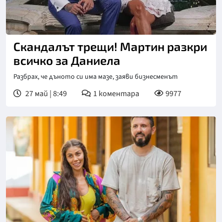
Снимка: bTV
Скандалът трещи! Мартин разкри
всичко за Даниела
Разбрах, че дъното си има мазе, заяви бизнесменът
27 май | 8:49
1
коментара
9977