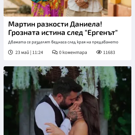
Снимка: bTV
Мартин разкости Даниела!
Грозната истина след "Ергенът"
Двамата се разделят веднага след края на предаването
23 май | 11:24
0
коментара
11683