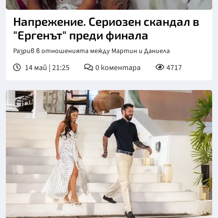
Снимка: bTV
Напрежение. Сериозен скандал в
"Ергенът" преди финала
Разрив в отношенията между Мартин и Даниела
14 май | 21:25
0
коментара
4717
Снимка: bTV