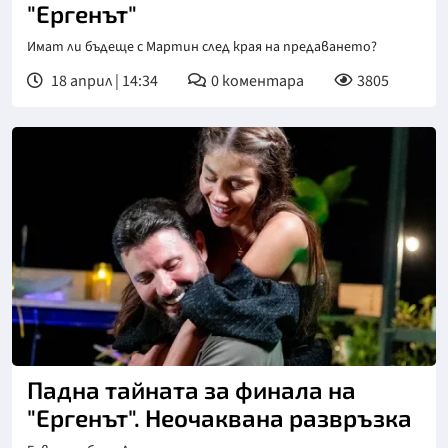
"Ергенът"
Имат ли бъдеще с Мартин след края на предаването?
18 април | 14:34
0
коментара
3805
Падна тайната за финала на
"Ергенът". Неочаквана развръзка