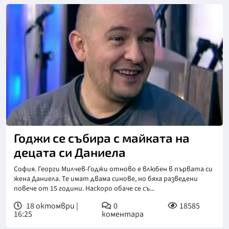
Годжи се събира с майката на
децата си Даниела
София. Георги Милчев-Годжи отново е влюбен в първата си
жена Даниела. Те имат двама синове, но бяха разведени
повече от 15 години. Наскоро обаче се съ...
18 октомври |
0
18585
16:25
коментара