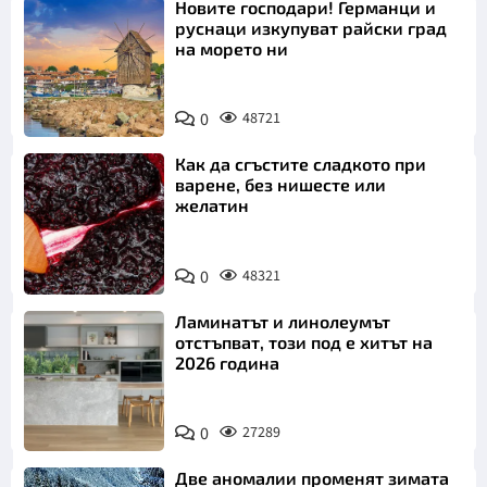
Новите господари! Германци и
руснаци изкупуват райски град
на морето ни
0
48721
Как да сгъстите сладкото при
варене, без нишесте или
желатин
0
48321
Ламинатът и линолеумът
отстъпват, този под е хитът на
2026 година
0
27289
Две аномалии променят зимата