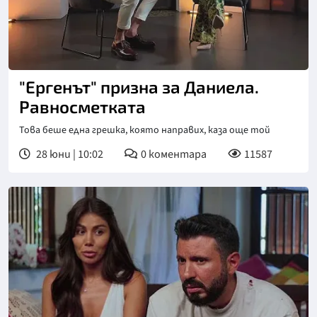
"Ергенът" призна за Даниела.
Равносметката
Това беше една грешка, която направих, каза още той
28 юни | 10:02
0
коментара
11587