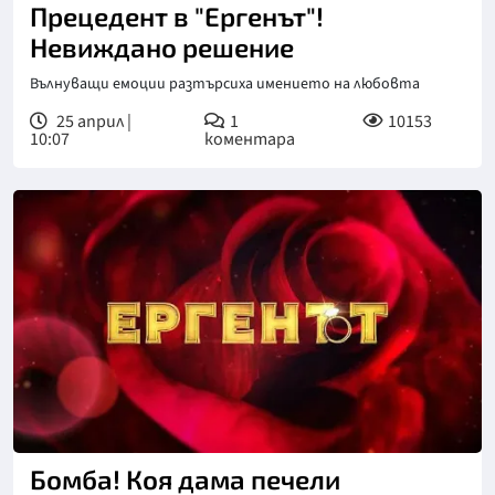
Прецедент в "Ергенът"!
Невиждано решение
Вълнуващи емоции разтърсиха имението на любовта
25 април |
1
10153
10:07
коментара
Бомба! Коя дама печели