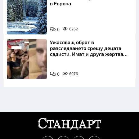
в Европа
0
6262
Ужасяващ обрат в
разследването срещу децата
садисти. Имат и друга жертва
преди Георги
0
6076