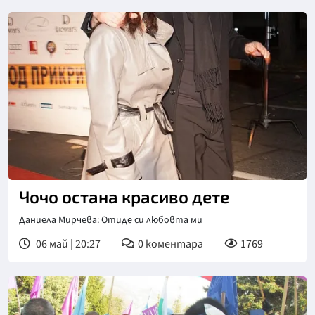
Чочо остана красиво дете
Даниела Мирчева: Отиде си любовта ми
06 май | 20:27
0
коментара
1769