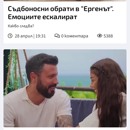
Съдбоносни обрати в "Ергенът".
Емоциите ескалират
Какво следва?
28 април | 19:31
0
коментара
5388
Снимка: bTV