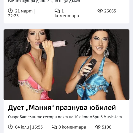
Елвиса избира Даниела, но не за дълго
21 март |
1
26665
22:23
коментара
Дует „Мания“ празнува юбилей
Очарователните сестри пеят на 10 октомври в Music Jam
04 юли | 16:55
0
коментара
5106