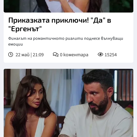
Снимка: bTV
Приказката приключи! "Да" в
"Ергенът"
Финалът на романтичното риалити поднесе вълнуващи
емоции
22 май | 21:09
0
коментара
15254