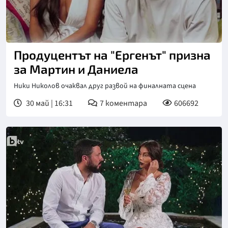
Снимка: bTV
Продуцентът на "Ергенът" призна
за Мартин и Даниела
Ники Николов очаквал друг развой на финалната сцена
30 май | 16:31
7
коментара
606692