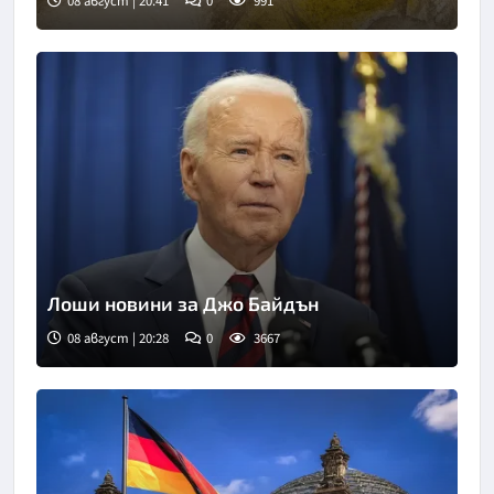
08 август | 20:41
0
991
Лоши новини за Джо Байдън
08 август | 20:28
0
3667