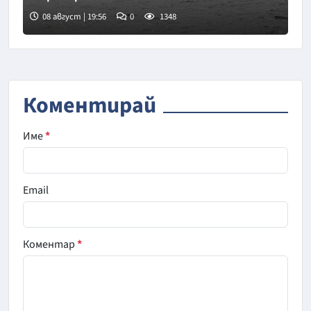
08 август | 19:56
0
1348
Коментирай
Име
*
Email
Коментар
*