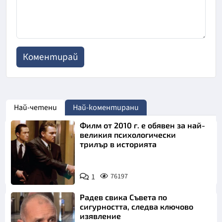
Най-четени
Най-коментирани
Филм от 2010 г. е обявен за най-
великия психологически
трилър в историята
1
76197
Радев свика Съвета по
сигурността, следва ключово
изявление