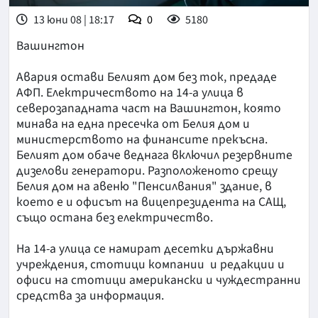
13 юни 08 | 18:17
0
5180
Вашингтон
Авария остави Белият дом без ток, предаде
АФП. Електричеството на 14-а улица в
северозападната част на Вашингтон, която
минава на една пресечка от Белия дом и
министерството на финансите прекъсна.
Белият дом обаче веднага включил резервните
дизелови генератори. Разположеното срещу
Белия дом на авеню "Пенсилвания" здание, в
което е и офисът на вицепрезидента на САЩ,
също остана без електричество.
На 14-а улица се намират десетки държавни
учреждения, стотици компании и редакции и
офиси на стотици американски и чуждестранни
средства за информация.