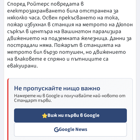
Според Ройтерс повредата в
електрозахранването била отстранена за
няколко часа. Освен прекъсването на тока,
пожар избухнал в станция на метрото на Дюпон
съркъл в центъра на Вашингтон парализира
движението на подземната железница. Данни за
пострадали няма. Пожарът в станцията на
метрото бил бързо потушен, но движението
на влаковете е спряно и пътниците са
евакуирани.
Не пропускайте нищо важно
Намерете ни в Google и получавайте най-новото от
Стандарт първи.
Виж ни първи в Google
Google News