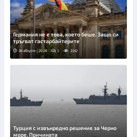
Германия не е това, което беше. Защо си
тръгват гастарбайтерите
08 август | 20:24
1
2142
Турция с извънредно решение за Черно
море. Причината