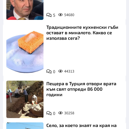
5
54680
Традиционните кухненски гъби
остават в миналото. Какво се
използва сега?
Снимка:
0
44313
Пиксабей
Пещера в Турция отвори врата
към свят отпреди 86 000
години
0
30258
Село, за което знаят на края на