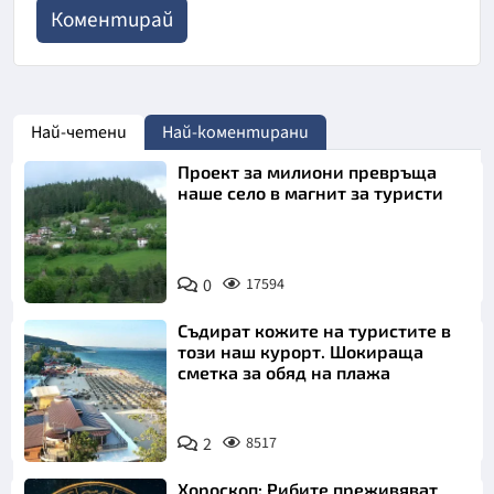
Най-четени
Най-коментирани
Проект за милиони превръща
наше село в магнит за туристи
0
17594
Съдират кожите на туристите в
този наш курорт. Шокираща
сметка за обяд на плажа
2
8517
Хороскоп: Рибите преживяват