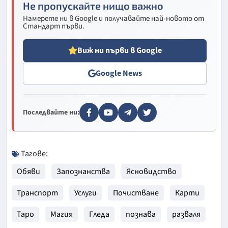
Не пропускайте нищо важно
Намерете ни в Google и получавайте най-новото от
Стандарт първи.
Виж ни първи в Google
Google News
Последвайте ни:
Тагове:
Обяви
Запознанства
Ясновидство
Транспорт
Услуги
Почистване
Карти
Таро
Магия
Гледа
познава
разваля