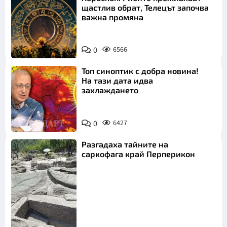
щастлив обрат, Телецът започва
важна промяна
0
6566
Топ синоптик с добра новина!
На тази дата идва
захлаждането
0
6427
Разгадаха тайните на
саркофага край Перперикон
Снимка:
Bulgaria ON