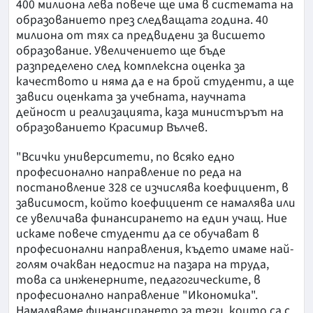
400 милиона лева повече ще има в системата на
образованието през следващата година. 40
милиона от тях са предвидени за висшето
образование. Увеличението ще бъде
разпределено след комплексна оценка за
качеството и няма да е на брой студенти, а ще
зависи оценката за учебната, научната
дейност и реализацията, каза министърът на
образованието Красимир Вълчев.
"Всички университети, по всяко едно
професионално направление по реда на
постановление 328 се изчислява коефициент, в
зависимост, който коефициент се намалява или
се увеличава финансирането на един учащ. Ние
искаме повече студенти да се обучават в
професионални направления, където имаме най-
голям очакван недостиг на пазара на труда,
това са инженерните, педагогическите, в
професионално направление "Икономика".
Намаляваме финансирането за тези, които са с