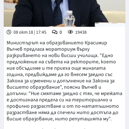
08 окт 18 | 17:45
0
19438
Министърът на образованието Красимир
Вълчев предлага мораториум върху
разкриването на нови висши училища. "Едно
предложение на съвета на ректорите, което
ние обсъдихме и те приеха още миналата
година, предвиждаме да го внесем заедно със
Закона за изменени и допълнение на Закона за
висшето образование", поясни Вълчев и
допълни: "Ние смятаме заедно с тях, че мрежата
е достигнала предела си на териториално и
профилно разрастване и от по-нататъшното
разрастване няма да спечели нито достъпа до
висше образование, нито репутацията му".