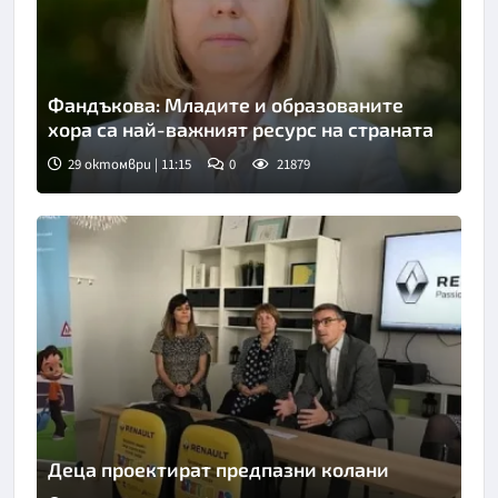
Фандъкова: Младите и образованите
хора са най-важният ресурс на страната
29 октомври | 11:15
0
21879
Деца проектират предпазни колани