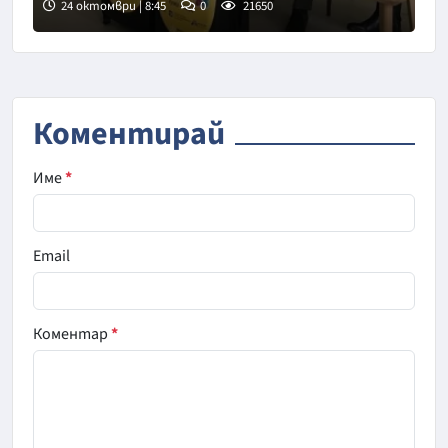
24 октомври | 8:45
0
21650
Коментирай
Име
*
Email
Коментар
*