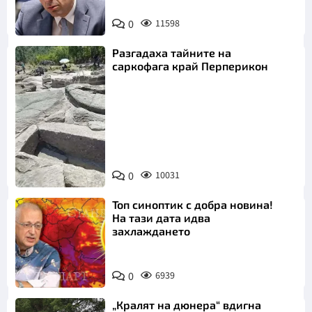
0
11598
Разгадаха тайните на
саркофага край Перперикон
Снимка:
Bulgaria ON
0
10031
AIR
Топ синоптик с добра новина!
На тази дата идва
захлаждането
0
6939
„Кралят на дюнера“ вдигна