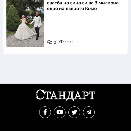
сватба на сина си за 3 милиона
евро на езерото Комо
Снимка:
0
5575
Инстаграм