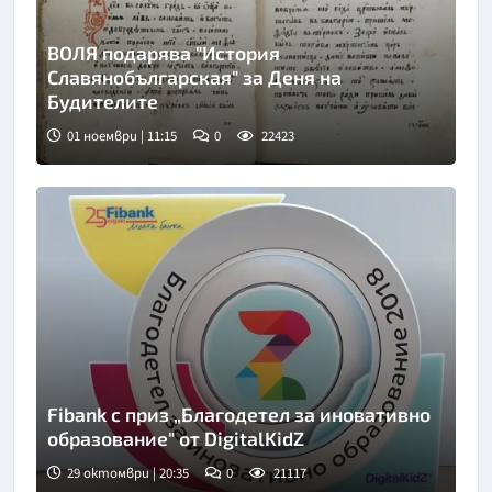
ВОЛЯ подарява "История
Славянобългарская" за Деня на
Будителите
01 ноември | 11:15
0
22423
Fibank с приз „Благодетел за иновативно
образование" от DigitalKidZ
29 октомври | 20:35
0
21117