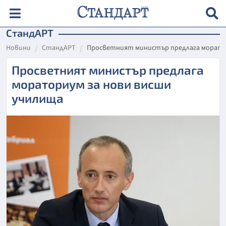
СтандАРТ
Новини
СтандАРТ
Просветният министър предлага морато
Просветният министър предлага
мораториум за нови висши
училища