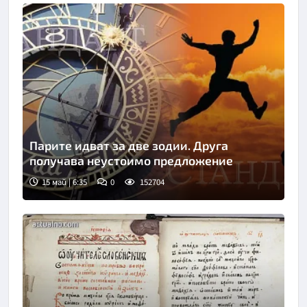
Парите идват за две зодии. Друга
получава неустоимо предложение
15 май | 6:35
0
152704