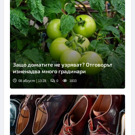
Защо доматите не узряват? Отговорът
изненадва много градинари
08 август | 13:28
0
1833
Снимка: Пиксабей