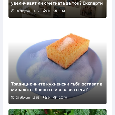
увеличават ли сметката за ток? Експерти
08 август | 14:17
0
1961
Традиционните кухненски гъби остават в
миналото. Какво се използва сега?
08 август | 13:56
0
10340
Снимка: Пиксабей