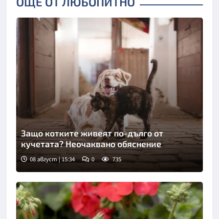
ОЩЕ ОТ ЛЮБОПИТНО
Защо котките живеят по-дълго от
кучетата? Неочаквано обяснение
08 август | 15:34
0
735
Снимка: Пиксабей