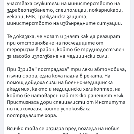
участваха служители на министерството на
здравеопазването, спецполицаи, пожарникари,
лекари, БЧК, Гражданска защита,
министерството на извънредните ситуации.
Те доказаха, че могат и знаят как да реагират
при отстраняване на последиците от
тероризъм в район, който бе труднодостъпен
за масово използване на медицински сили.
При взрива "пострадаха" три леки автомобила,
пълни с хора, една кола падна в реката. На
помощ дойдоха сили на военно-медицинска
академия, както и медицински хеликоптер, на
който бе натоварен най-тежко раненият мъж.
Пристигнаха дори специалисти от Института
по психология, които успокояваха
пострадалите хора.
Всичко това се разигра пред погледа на новия