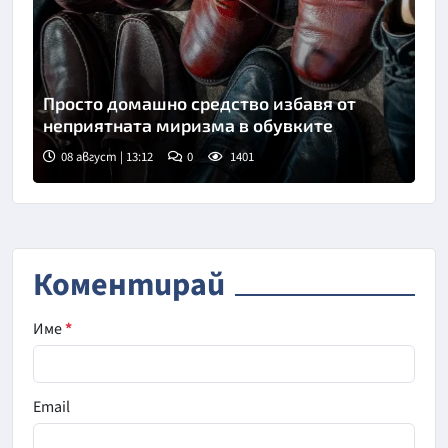
Просто домашно средство избавя от
неприятната миризма в обувките
08 август | 13:12
0
1401
Снимка: Пиксабей
Коментирай
Име
*
Email