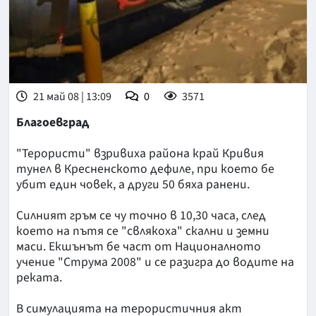
21 май 08 | 13:09
0
3571
Благоевград
"Терористи" взривиха района край Кривия
тунел в Кресненското дефиле, при което бе
убит един човек, а други 50 бяха ранени.
Силният гръм се чу точно в 10,30 часа, след
което на пътя се "свлякоха" скални и земни
маси. Екшънът бе част от Националното
учение "Струма 2008" и се разигра до водите на
реката.
В симулацията на терористичния акт