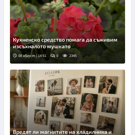
Кухненско средство помага да съживим
изсъхналото мушкато
08 август | 14:51
0
2345
Вредят ли магнитите на хладилника и