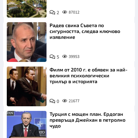
2
87012
Радев свика Съвета по
сигурността, следва ключово
изявление
5
39953
Филм от 2010 г. е обявен за най-
великия психологически
трилър в историята
0
21677
Турция с мощен план. Ердоган
превръща Джейхан в петролно
чудо