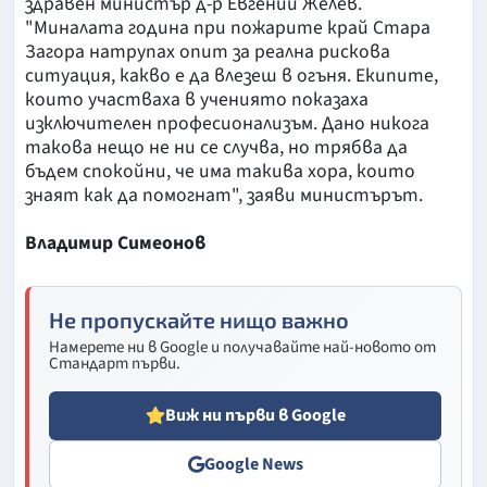
здравен министър д-р Евгений Желев.
"Миналата година при пожарите край Стара
Загора натрупах опит за реална рискова
ситуация, какво е да влезеш в огъня. Екипите,
които участваха в учениято показаха
изключителен професионализъм. Дано никога
такова нещо не ни се случва, но трябва да
бъдем спокойни, че има такива хора, които
знаят как да помогнат", заяви министърът.
Владимир Симеонов
Не пропускайте нищо важно
Намерете ни в Google и получавайте най-новото от
Стандарт първи.
Виж ни първи в Google
Google News