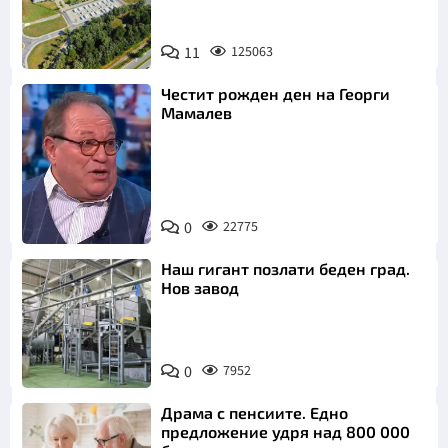
11
125063
Честит рожден ден на Георги
Мамалев
0
22775
Снимка: БНТ
Наш гигант позлати беден град.
Нов завод
0
7952
Драма с пенсиите. Едно
предложение удря над 800 000