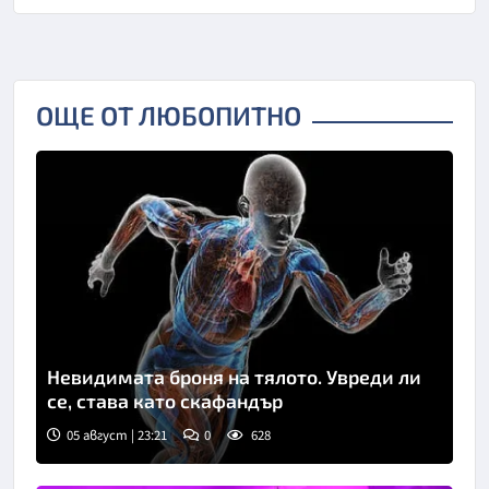
ОЩЕ ОТ ЛЮБОПИТНО
Невидимата броня на тялото. Увреди ли
се, става като скафандър
05 август | 23:21
0
628