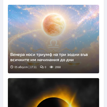
Венера носи триумф на три зодии във
всичките им начинания до дни
05 август | 17:11
0
2068