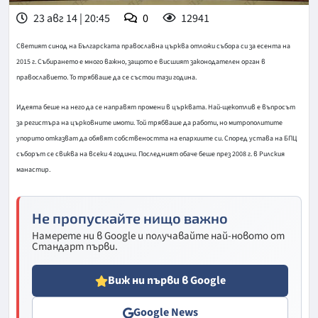
23 авг 14 | 20:45
0
12941
Светият синод на Българската православна църква отложи събора си за есента на
2015 г. Събирането е много важно, защото е висшият законодателен орган в
православието. То трябваше да се състои тази година.
Идеята беше на него да се направят промени в църквата. Най-щекотлив е въпросът
за регистъра на църковните имоти. Той трябваше да работи, но митрополитите
упорито отказват да обявят собствеността на епархиите си. Според устава на БПЦ
съборът се свиква на всеки 4 години. Последният обаче беше през 2008 г. в Рилския
манастир.
Не пропускайте нищо важно
Намерете ни в Google и получавайте най-новото от
Стандарт първи.
Виж ни първи в Google
Google News