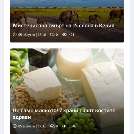
Мистериозна смърт на 15 слона в Кения
05 август | 18:16
0
421
Не само млякото! 7 храни пазят костите
здрави
05 август | 17:31
0
1646