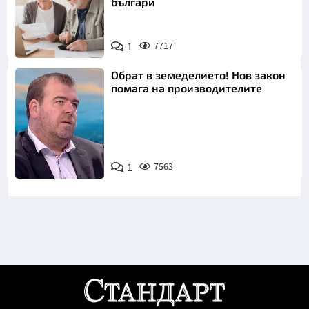
българи
1
7717
Обрат в земеделието! Нов закон
помага на производителите
1
7563
Снимка: бТВ