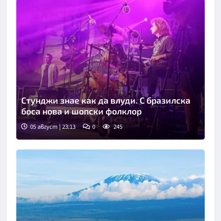
Стунджи знае как да влуди. С бразилска
боса нова и шопски фолклор
05 август | 23:13
0
245