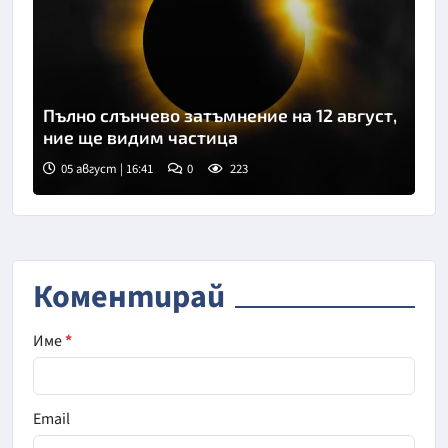
Пълно слънчево затъмнение на 12 август,
ние ще видим частица
05 август | 16:41
0
223
Снимка: goggle
Коментирай
Име
*
Email