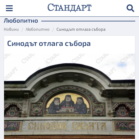
Любопитно
Новини
Любопитно
Синодът отлага събора
Синодът отлага събора