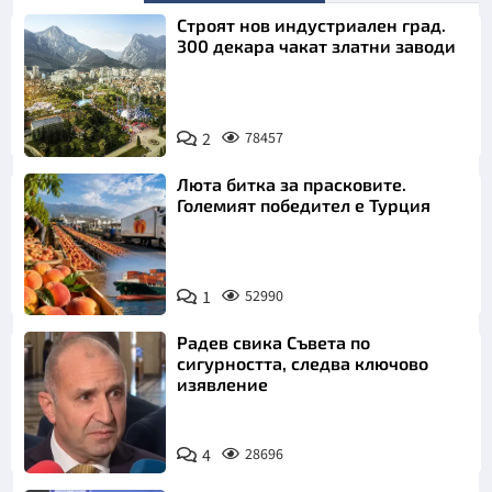
Строят нов индустриален град.
300 декара чакат златни заводи
2
78457
Люта битка за прасковите.
Големият победител е Турция
1
52990
Радев свика Съвета по
сигурността, следва ключово
изявление
4
28696