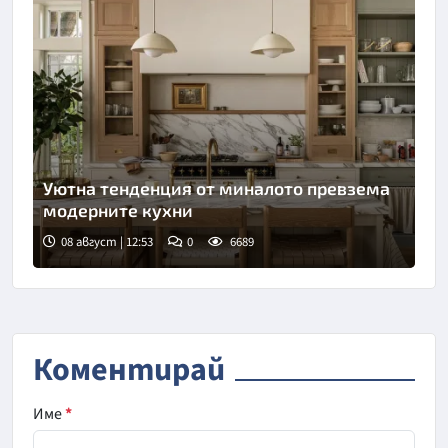
Уютна тенденция от миналото превзема
модерните кухни
08 август | 12:53
0
6689
Коментирай
Име
*