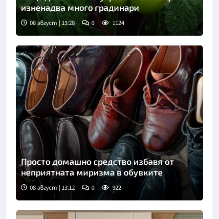
изненадва много градинари
08 август | 13:28
0
1124
Снимка: Пиксабей
Просто домашно средство избавя от
неприятната миризма в обувките
08 август | 13:12
0
922
Снимка: Пиксабей