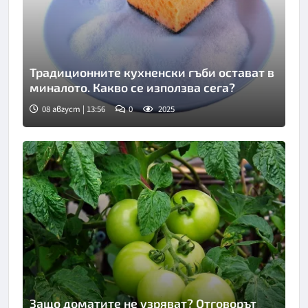
Традиционните кухненски гъби остават в
миналото. Какво се използва сега?
08 август | 13:56
0
2025
Снимка: Пиксабей
Защо доматите не узряват? Отговорът