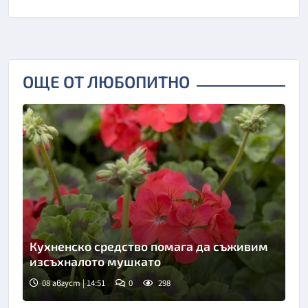
ОЩЕ ОТ ЛЮБОПИТНО
Кухненско средство помага да съживим
изсъхналото мушкато
08 август | 14:51
0
298