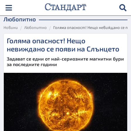
Любопитно
Новини
Любопитно
Голяма опасност! Нещо невиждано се по
Голяма опасност! Нещо
невиждано се появи на Слънцето
Задават се едни от най-сериозните магнитни бури
за последните години