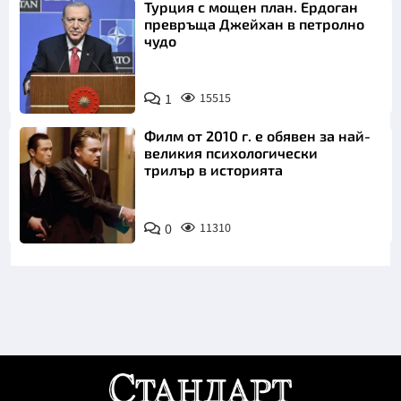
Турция с мощен план. Ердоган
превръща Джейхан в петролно
чудо
1
15515
Филм от 2010 г. е обявен за най-
великия психологически
трилър в историята
0
11310