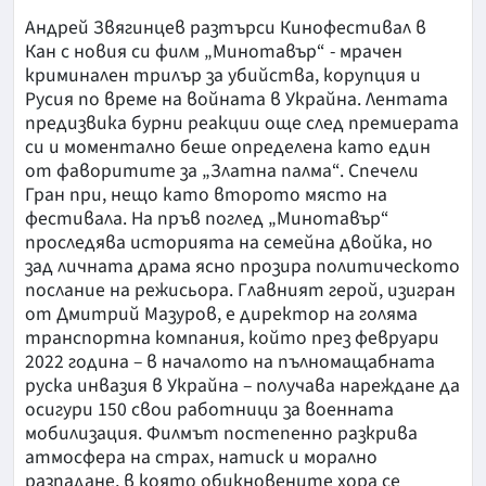
Андрей Звягинцев разтърси Кинофестивал в
Кан с новия си филм „Минотавър“ - мрачен
криминален трилър за убийства, корупция и
Русия по време на войната в Украйна. Лентата
предизвика бурни реакции още след премиерата
си и моментално беше определена като един
от фаворитите за „Златна палма“. Спечели
Гран при, нещо като второто място на
фестивала. На пръв поглед „Минотавър“
проследява историята на семейна двойка, но
зад личната драма ясно прозира политическото
послание на режисьора. Главният герой, изигран
от Дмитрий Мазуров, е директор на голяма
транспортна компания, който през февруари
2022 година – в началото на пълномащабната
руска инвазия в Украйна – получава нареждане да
осигури 150 свои работници за военната
мобилизация. Филмът постепенно разкрива
атмосфера на страх, натиск и морално
разпадане, в която обикновените хора се