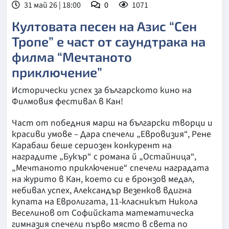
31 май 26 | 18:00
0
1071
Култовата песен на Азис “Сен
Тропе” е част от саундтрака на
филма “Мечтаното
приключение”
Исторически успех за българското кино на
Филмовия фестивал в Кан!
Част от победния марш на български творци и
красиви умове – Дара спечели „Евровизия“, Рене
Карабаш беше сериозен конкурент на
наградите „Букър“ с романа й „Остайница“,
„Мечтаното приключение“ спечели наградата
на журито в Кан, което си е бронзов медал,
небивал успех, Александър Везенков вдигна
купата на Евролигата, 11-класникът Никола
Веселинов от Софийската математическа
гимназия спечели първо място в света по