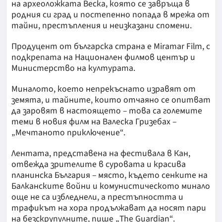
на археоложката Веска, която се завръща в
родния си град и постепенно попада в мрежа от
тайни, престъпления и неизказани спомени.
Продуцент от българска страна е Miramar Film, с
подкрепата на Национален филмов център и
Министерство на културата.
Миналото, което непрекъснато изравят от
земята, и тайните, които отчаяно се опитват
да заровят в настоящето – това са големите
теми в новия филм на Валеска Гризебах –
„Мечтаното приключение“.
Лентата, представена на фестивала в Кан,
отвежда зрителите в суровата и красива
планинска България – място, където сенките на
Балканските войни и комунистическото минало
още не са избледнели, а престъпността и
трафикът на хора продължават да носят пари
на безскрупулните, пише „The Guardian“.