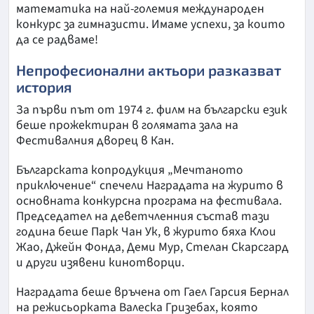
математика на най-големия международен
конкурс за гимназисти. Имаме успехи, за които
да се радваме!
Непрофесионални актьори разказват
история
За първи път от 1974 г. филм на български език
беше прожектиран в голямата зала на
Фестивалния дворец в Кан.
Българската копродукция „Мечтаното
приключение“ спечели Наградата на журито в
основната конкурсна програма на фестивала.
Председател на деветчленния състав тази
година беше Парк Чан Ук, в журито бяха Клои
Жао, Джейн Фонда, Деми Мур, Стелан Скарсгард
и други изявени кинотворци.
Наградата беше връчена от Гаел Гарсия Бернал
на режисьорката Валеска Гризебах, която