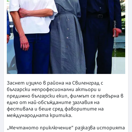
Заснет изцяло в района на Свиленград с
български непрофесионални актьори и
предимно български екип, филмът се превърна в
едно от най-обсъжданите заглавия на
фестивала и беше сред фаворитите на
международната критика.
„Мечтаното приключение“ разказва историята