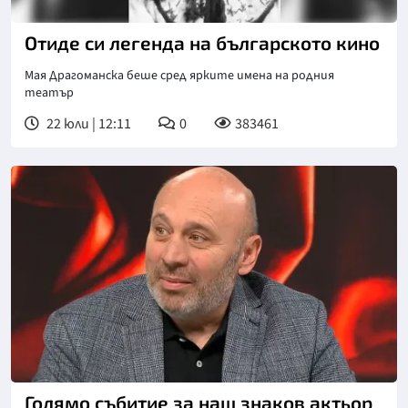
Отиде си легенда на българското кино
Мая Драгоманска беше сред ярките имена на родния
театър
22 юли | 12:11
0
383461
Голямо събитие за наш знаков актьор