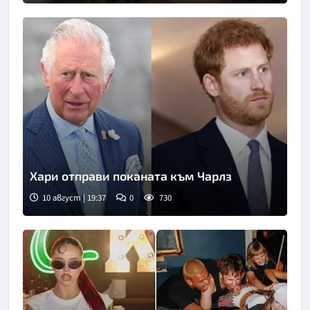
Хари отправи поканата към Чарлз
10 август | 19:37
0
730