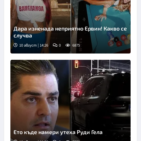
Дара изненада неприятно Ервин! Какво се
случва
10 август | 14:26
0
6875
Ето къде намери утеха Руди Гела