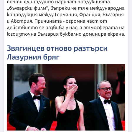
почти единодушно наричат продукцията
„български филм“, въпреки че тя е международна
копродукция между Германия, Франция, България
и Австрия. Причината - огромна част от
действието се развива у нас, а атмосферата на
югоизточна България буквално доминира екрана.
Звягинцев отново разтърси
Лазурния бряг