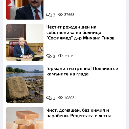
2
27668
Честит рожден ден на
собственика на болница
"Софиямед" д-р Михаил Тиков
3
25019
Германия изтръпна! Появиха се
камъните на глада
1
10803
Чист, домашен, без химия и
парабени. Рецептата е лесна