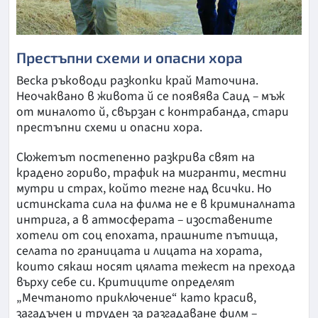
Престъпни схеми и опасни хора
Веска ръководи разкопки край Маточина.
Неочаквано в живота й се появява Саид – мъж
от миналото й, свързан с контрабанда, стари
престъпни схеми и опасни хора.
Сюжетът постепенно разкрива свят на
крадено гориво, трафик на мигранти, местни
мутри и страх, който тегне над всички. Но
истинската сила на филма не е в криминалната
интрига, а в атмосферата – изоставените
хотели от соц епохата, прашните пътища,
селата по границата и лицата на хората,
които сякаш носят цялата тежест на прехода
върху себе си. Критиците определят
„Мечтаното приключение“ като красив,
загадъчен и труден за разгадаване филм –