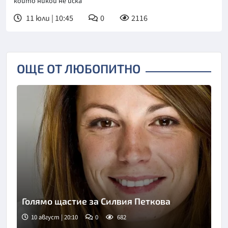
които никой не иска
11 юли | 10:45
0
2116
ОЩЕ ОТ ЛЮБОПИТНО
Голямо щастие за Силвия Петкова
10 август | 20:10
0
682