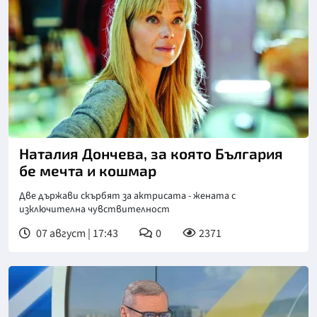
Наталия Дончева, за която България
бе мечта и кошмар
Две държави скърбят за актрисата - жената с
изключителна чувствителност
07 август | 17:43
0
2371