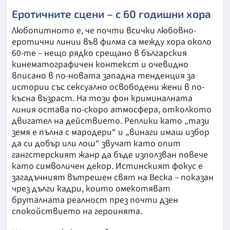
Еротичните сцени – с 60 годишни хора
Любопитното е, че почти всички любовно-
еротични линии във филма са между хора около
60-те – нещо рядко срещано в българския
кинематографичен контекст и очевидно
вписано в по-новата западна тенденция за
истории със сексуално освободени жени в по-
късна възраст. На този фон криминалната
линия остава по-скоро атмосфера, отколкото
двигател на действието. Реплики като „тази
земя е пълна с мародери“ и „винаги имаш избор
да си добър или лош“ звучат като опит
гангстерският жанр да бъде използван повече
като символичен декор. Истинският фокус е
загадъчният вътрешен свят на Веска – показан
чрез дълги кадри, които омекотяват
бруталната реалност през почти дзен
спокойствието на героинята.