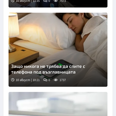
10 август | 11:35
0
7573
Защо никога не трябва да спите с
телефона под възглавницата
10 август | 10:21
0
1737