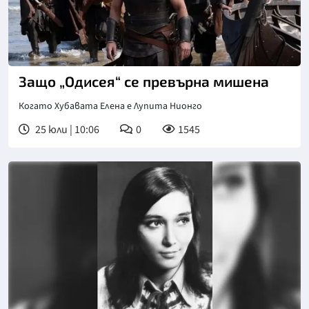
Защо „Одисея“ се превърна мишена
Когато Хубавата Елена е Лупита Нионго
25 юли | 10:06
0
1545