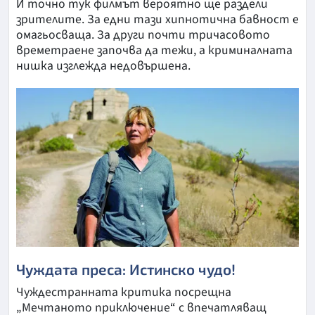
И точно тук филмът вероятно ще раздели
зрителите. За едни тази хипнотична бавност е
омагьосваща. За други почти тричасовото
времетраене започва да тежи, а криминалната
нишка изглежда недовършена.
Чуждата преса: Истинско чудо!
Чуждестранната критика посрещна
„Мечтаното приключение“ с впечатляващ