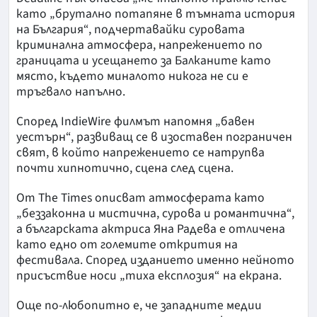
като „брутално потапяне в тъмната история
на България“, подчертавайки суровата
криминална атмосфера, напрежението по
границата и усещането за Балканите като
място, където миналото никога не си е
тръгвало напълно.
Според IndieWire филмът напомня „бавен
уестърн“, развиващ се в изоставен пограничен
свят, в който напрежението се натрупва
почти хипнотично, сцена след сцена.
От The Times описват атмосферата като
„беззаконна и мистична, сурова и романтична“,
а българската актриса Яна Радева е отличена
като едно от големите открития на
фестивала. Според изданието именно нейното
присъствие носи „тиха експлозия“ на екрана.
Още по-любопитно е, че западните медии