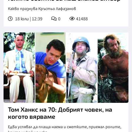
Какво празнува Кръстьо Лафазанов
18 юли | 12:39
0
41488
Том Ханкс на 70: Добрият човек, на
когото вярваме
Едва успявал да плаща наема и сметките, приемал ролите,