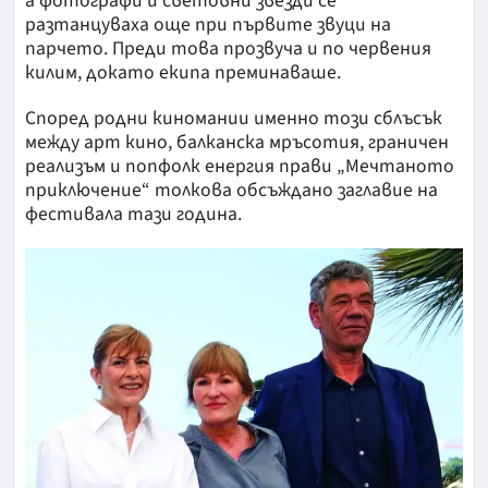
а фотографи и световни звезди се
разтанцуваха още при първите звуци на
парчето. Преди това прозвуча и по червения
килим, докато екипа преминаваше.
Според родни киномании именно този сблъсък
между арт кино, балканска мръсотия, граничен
реализъм и попфолк енергия прави „Мечтаното
приключение“ толкова обсъждано заглавие на
фестивала тази година.