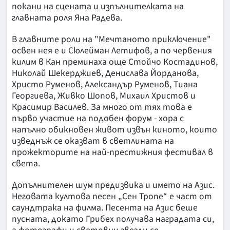
покани на сцената и изпълнителката на
главната роля Яна Радева.
В главните роли на "Мечтаното приключение"
освен нея е и Сюлейман Летифов, а по червения
килим в Кан преминаха още Стойчо Костадинов,
Николай Шекерджиев, Денислава Йорданова,
Христо Руменов, Александър Руменов, Тиана
Георгиева, Живко Шопов, Михаил Христов и
Красимир Василев. За много от тях това е
първо участие на подобен форум - хора с
напълно обикновен живот извън киното, които
изведнъж се оказват в светлината на
прожекторите на най-престижния фестивал в
света.
Допълнителен шум предизвика и името на Азис.
Неговата култова песен „Сен Тропе“ е част от
саундтрака на филма. Песента на Азис беше
пусната, докато Грибех получава наградата си,