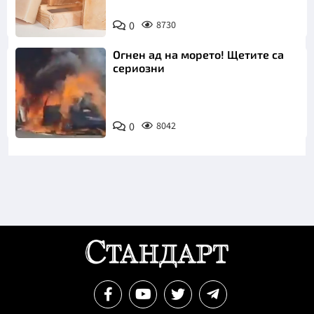
0
8730
Огнен ад на морето! Щетите са
сериозни
0
8042