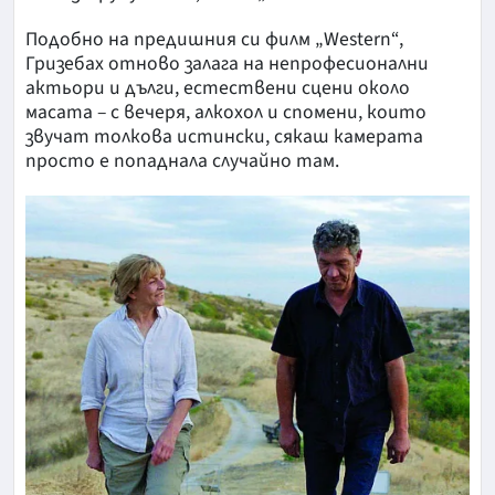
Подобно на предишния си филм „Western“,
Гризебах отново залага на непрофесионални
актьори и дълги, естествени сцени около
масата – с вечеря, алкохол и спомени, които
звучат толкова истински, сякаш камерата
просто е попаднала случайно там.