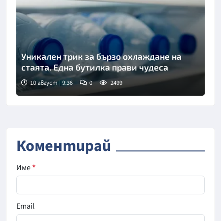
Уникален трик за бързо охлаждане на
стаята. Една бутилка прави чудеса
10 август | 9:36
0
2499
Коментирай
Име
*
Email