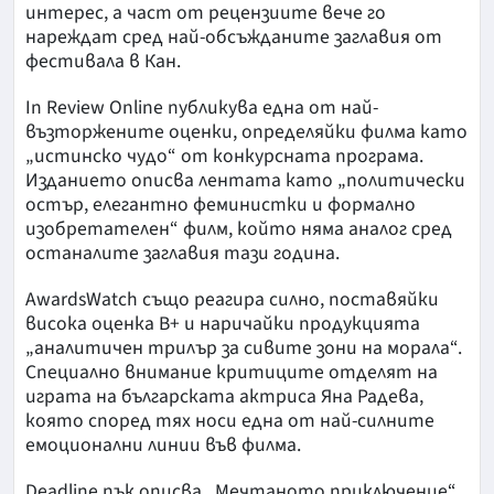
интерес, а част от рецензиите вече го
нареждат сред най-обсъжданите заглавия от
фестивала в Кан.
In Review Online публикува една от най-
възторжените оценки, определяйки филма като
„истинско чудо“ от конкурсната програма.
Изданието описва лентата като „политически
остър, елегантно феминистки и формално
изобретателен“ филм, който няма аналог сред
останалите заглавия тази година.
AwardsWatch също реагира силно, поставяйки
висока оценка B+ и наричайки продукцията
„аналитичен трилър за сивите зони на морала“.
Специално внимание критиците отделят на
играта на българската актриса Яна Радева,
която според тях носи една от най-силните
емоционални линии във филма.
Deadline пък описва „Мечтаното приключение“