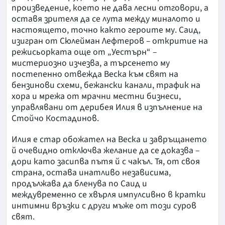
произведение, което не дава лесни отговори, а
оставя зрителя да се лута между миналото и
настоящето, точно както героите му. Саид,
изигран от Сюлейман Лефтеров – откритие на
режисьорката още от „Уестърн“ –
мистериозно изчезва, а търсенето му
постепенно отвежда Веска към свят на
бензинови схеми, бежански канали, трафик на
хора и мрежа от мрачни местни бизнеси,
управлявани от дерибея Илия в изпълнение на
Стойчо Костадинов.
Илия е стар обожател на Веска и завръщането
й очевидно отключва желание да се доказва –
дори като засипва пътя й с чакъл. Тя, от своя
страна, остава инатливо независима,
продължава да бленува по Саид и
междувременно се хвърля импулсивно в кратки
интимни връзки с други мъже от този суров
свят.