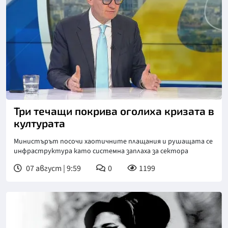
Снимка: БНТ
Три течащи покрива оголиха кризата в
културата
Министърът посочи хаотичните плащания и рушащата се
инфраструктура като системна заплаха за сектора
07 август | 9:59
0
1199