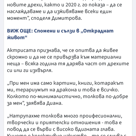
новите дрехи, както и 2020 г. го показа – да се
наслаждаваме и да изживяваме всеки един
момент”, споделя Димитрова.
ВИЖ ОЩЕ: Спомени и сълзи в „Откраднат
живот“
Актрисата признава, че се опитва да живее
скромно и да не се привързва към материални
неща – всяка година тя дарява част от дрехите
си или ги изхвърля.
„При мен има само картини, книги, котаракът
ми, терариумът на дракона и това е всичко.
Колкото по-минималистично, толкова по-добре
за мен”, заявява Диана.
„Натрупахме толкова много проифесионални,
творчески и приятелски отношения - това е
повод да се върви с високо вдигната глава.
Киното е колективно изкуство – то се случва с