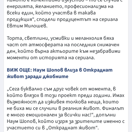
енергията, желанието, професионализма на
всеки един, който участва в такава
продукция“, сподели продуцентът на сериала
Евтим Милошев.
Торта, светлини, усмивки и меланхолия бяха
част от атмосферата на последния снимачен
ден, който върна актьорите към незабравими
моменти от историята на сериала.
ВИЖ ОЩЕ: Наум Шопов влиза в Откраднат
живот заради джобните
„Сега буквално съм друг човек от момента, в
който влязох в този проект преди години. Имах
възможност да изживея толкова неща, които
не биха ми се случили в реалния живот. Финалът
е много емоционален за всички нас!“, допълни
Наум Шопов, който изгря за зрителите именно с
участието си в „Откраднат живот“.