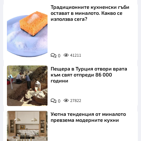
Традиционните кухненски гъби
остават в миналото. Какво се
използва сега?
Снимка:
0
41211
Пиксабей
Пещера в Турция отвори врата
към свят отпреди 86 000
години
0
27822
Уютна тенденция от миналото
превзема модерните кухни