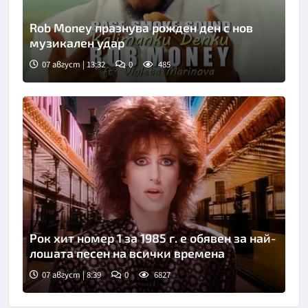
Rob Money празнува рожден ден с нов
музикален удар
07 август | 13:32
0
485
Рок хит номер 1 за 1985 г. е обявен за най-
лошата песен на всички времена
07 август | 8:39
0
6827