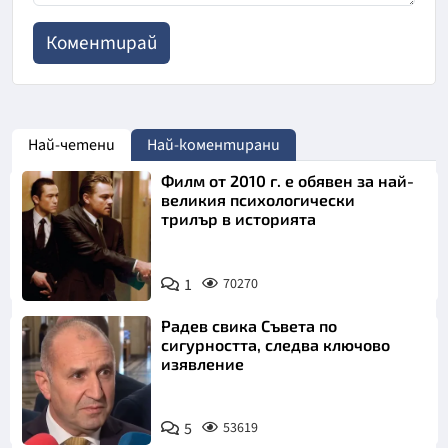
Най-четени
Най-коментирани
Филм от 2010 г. е обявен за най-
великия психологически
трилър в историята
1
70270
Радев свика Съвета по
сигурността, следва ключово
изявление
5
53619