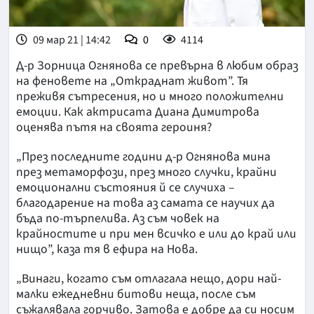
09 мар 21 | 14:42
0
4114
Д-р Зорница Огнянова се превърна в любим образ
на феновете на „Откраднат живот”. Тя
преживя сътресения, но и много положителни
емоции. Как актрисата Диана Димитрова
оценява пътя на своята героиня?
„През последните години д-р Огнянова мина
през метаморфози, през много случки, крайни
емоционални състояния й се случиха –
благодарение на това аз самата се научих да
бъда по-търпелива. Аз съм човек на
крайностите и при мен всичко е или до край или
нищо”, каза тя в ефира на Нова.
„Винаги, когато съм отлагала нещо, дори най-
малки ежедневни битови неща, после съм
съжалявала горчиво. Затова е добре да си носим