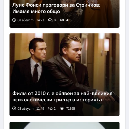
Луис Фонси проговори за Стоичков:
Имаме много общо
08 август | 14:23
0
415
Филм от 2010 г. е обявен за най-великия
психологически трилър в историята
08 август | 11:49
1
71395