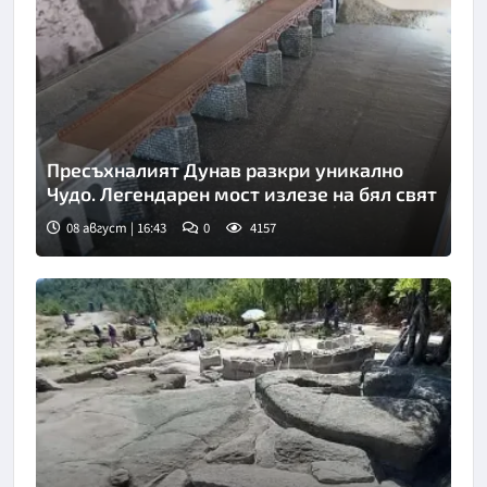
Пресъхналият Дунав разкри уникално
Чудо. Легендарен мост излезе на бял свят
08 август | 16:43
0
4157