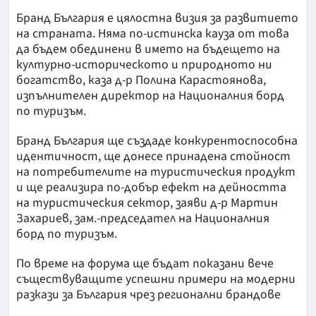
Бранд България е цялостна визия за развитието
на страната. Няма по-истинска кауза от това
да бъдем обединени в името на бъдещето на
културно-историческото и природното ни
богатство, каза д-р Полина Карастоянова,
изпълнителен директор на Националния борд
по туризъм.
Бранд България ще създаде конкурентоспособна
идентичност, ще донесе принадена стойност
на потребителите на туристическия продукт
и ще реализира по-добър ефект на дейността
на туристическия сектор, заяви д-р Мартин
Захариев, зам.-председател на Националния
борд по туризъм.
По време на форума ще бъдат показани вече
съществуващите успешни примери на модерни
разкази за България чрез регионални брандове