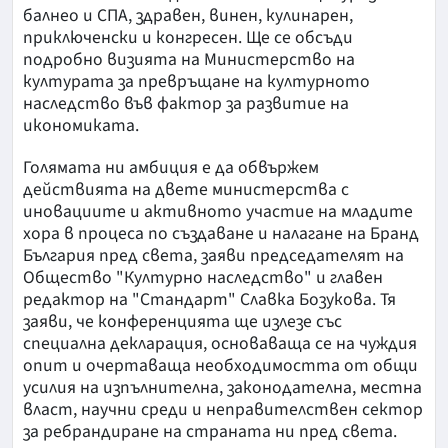
балнео и СПА, здравен, винен, кулинарен,
приключенски и конгресен. Ще се обсъди
подробно визията на Министерство на
културата за превръщане на културното
наследство във фактор за развитие на
икономиката.
Голямата ни амбиция е да обвържем
действията на двете министерства с
иновациите и активното участие на младите
хора в процеса по създаване и налагане на Бранд
България пред света, заяви председателят на
Общество "Културно наследство" и главен
редактор на "Стандарт" Славка Бозукова. Тя
заяви, че конференцията ще излезе със
специална декларация, основаваща се на чуждия
опит и очертаваща необходимостта от общи
усилия на изпълнителна, законодателна, местна
власт, научни среди и неправителствен сектор
за ребрандиране на страната ни пред света.