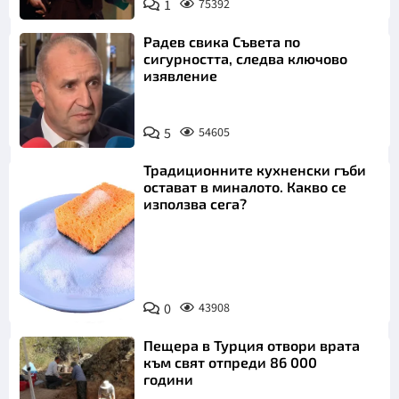
1
75392
Радев свика Съвета по
сигурността, следва ключово
изявление
5
54605
Традиционните кухненски гъби
остават в миналото. Какво се
използва сега?
Снимка:
0
43908
Пиксабей
Пещера в Турция отвори врата
към свят отпреди 86 000
години