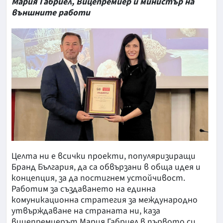
Мария Габриел, Вицепремиер и министър на
външните работи
Целта ни е всички проекти, популяризиращи
Бранд България, да са обвързани в обща идея и
концепция, за да постигнем устойчивост.
Работим за създаването на единна
комуникационна стратегия за международно
утвърждаване на страната ни, каза
вицепремиерът Мария Габриел в първото си