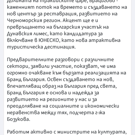
Долината на тракийските царе, Брацигово -
каменният поток на времето и създаването на
нов център за реставрация, развитието на
Черноморския регион. Акцент ще е и
превръщането на българския участък на
Дунавския лимес, като кандидатура за
включване в ЮНЕСКО, като нова атрактивна
туристическа дестинация.
Предварителните разговори с различните
сектори, заявили участие, показват, че има
огромно очакване към бързата реализацията на
Бранд България. Освен създаването на нов,
впечатляващ образ на България пред света,
Бранд България е основа и надежда за
развитието на регионите у нас и за
преодоляване на социалните и икономически
неравенства между тях, подчерта г-жа
Бозукова.
Работим активно с министрите на културата,