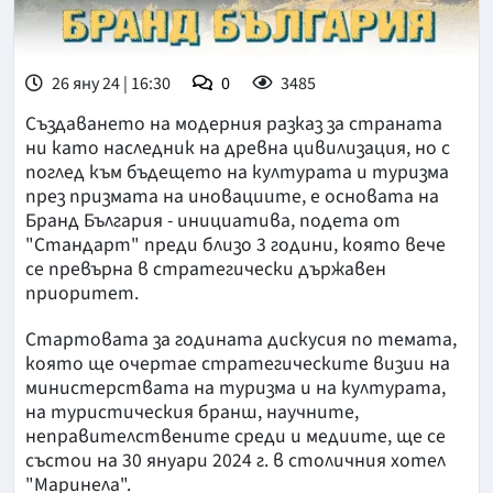
26 яну 24 | 16:30
0
3485
Създаването на модерния разказ за страната
ни като наследник на древна цивилизация, но с
поглед към бъдещето на културата и туризма
през призмата на иновациите, е основата на
Бранд България - инициатива, подета от
"Стандарт" преди близо 3 години, която вече
се превърна в стратегически държавен
приоритет.
Стартовата за годината дискусия по темата,
която ще очертае стратегическите визии на
министерствата на туризма и на културата,
на туристическия бранш, научните,
неправителствените среди и медиите, ще се
състои на 30 януари 2024 г. в столичния хотел
"Маринела".