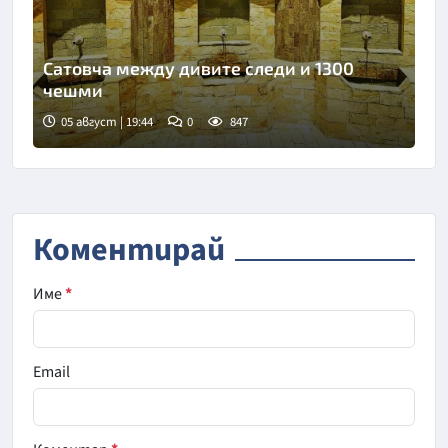
Сатовча между дивите следи и 1300
чешми
05 август | 19:44
0
847
Коментирай
Име
*
Email