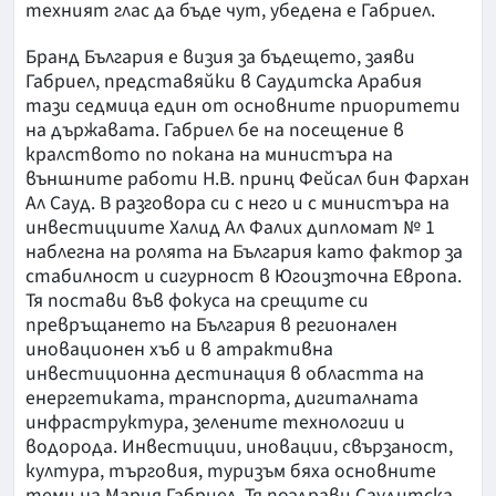
техният глас да бъде чут, убедена е Габриел.
Бранд България е визия за бъдещето, заяви
Габриел, представяйки в Саудитска Арабия
тази седмица един от основните приоритети
на държавата. Габриел бе на посещение в
кралството по покана на министъра на
външните работи Н.В. принц Фейсал бин Фархан
Ал Сауд. В разговора си с него и с министъра на
инвестициите Халид Ал Фалих дипломат № 1
наблегна на ролята на България като фактор за
стабилност и сигурност в Югоизточна Европа.
Тя постави във фокуса на срещите си
превръщането на България в регионален
иновационен хъб и в атрактивна
инвестиционна дестинация в областта на
енергетиката, транспорта, дигиталната
инфраструктура, зелените технологии и
водорода. Инвестиции, иновации, свързаност,
култура, търговия, туризъм бяха основните
теми на Мария Габриел. Тя поздрави Саудитска