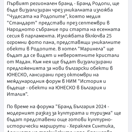
Първият регионален бранд - Бранд Родопи, ще
бъде визуализиран чрез уникалната изложба
"Чудесата на Родопите", която медия
"Стандарт" представи през септември в
Народното събрание при старта на есенната
сесия в парламента. Изложбата включва 25
огромни фото пана, представящи уникалните
обекти в Родопите. В хотел "Маринела" ще
бъдат да се видят и невероятните кристали
от Мадан. Към нея ще бъдат визуализирани
предложенията за нови български обекти в
ЮНЕСКО, лансирани през октомври на
международния форум в НИМ "История и
бъдеще - обекти на ЮНЕСКО в България и
Италия".
По време на форума "Бранд България 2024 -
модерният разказ за културата и туризма" ще
бъдат представени още готови културно-
исторически маршрути - Хераклея Синтика,