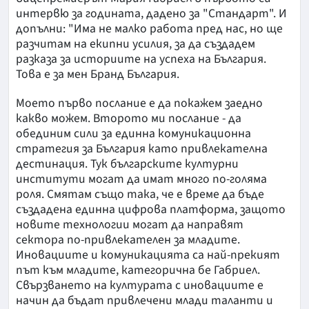
интервю за годината, дадено за "Стандарт". И
допълни: "Има не малко работа пред нас, но ще
разчитам на екипни усилия, за да създадем
разказа за историите на успеха на България.
Това е за мен Бранд България.
Моето първо послание е да покажем заедно
какво можем. Второто ми послание - да
обединим сили за единна комуникационна
стратегия за България като привлекателна
дестинация. Тук българските културни
институти могат да имат много по-голяма
роля. Смятам също така, че е време да бъде
създадена единна цифрова платформа, защото
новите технологии могат да направят
сектора по-привлекателен за младите.
Иновациите и комуникацията са най-прекият
път към младите, категорична бе Габриел.
Свързването на културата с иновациите е
начин да бъдат привлечени млади таланти и