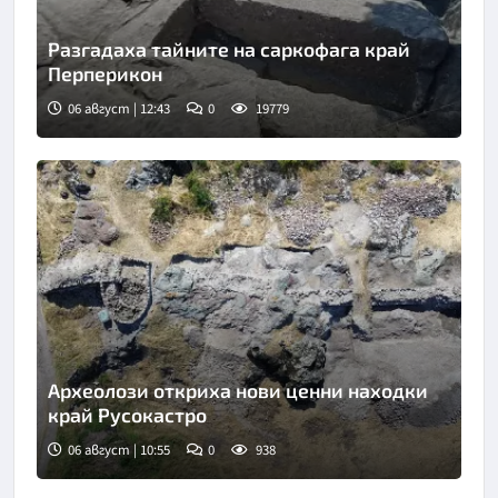
Разгадаха тайните на саркофага край
Перперикон
06 август | 12:43
0
19779
Снимка: Bulgaria ON AIR
Археолози откриха нови ценни находки
край Русокастро
06 август | 10:55
0
938