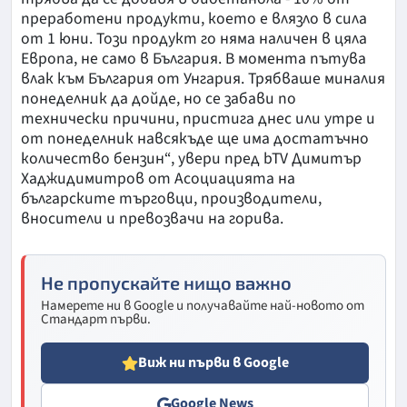
преработени продукти, което е влязло в сила
от 1 юни. Този продукт го няма наличен в цяла
Европа, не само в България. В момента пътува
влак към България от Унгария. Трябваше миналия
понеделник да дойде, но се забави по
технически причини, пристига днес или утре и
от понеделник навсякъде ще има достатъчно
количество бензин“, увери пред bTV Димитър
Хаджидимитров от Асоциацията на
българските търговци, производители,
вносители и превозвачи на горива.
Не пропускайте нищо важно
Намерете ни в Google и получавайте най-новото от
Стандарт първи.
Виж ни първи в Google
Google News