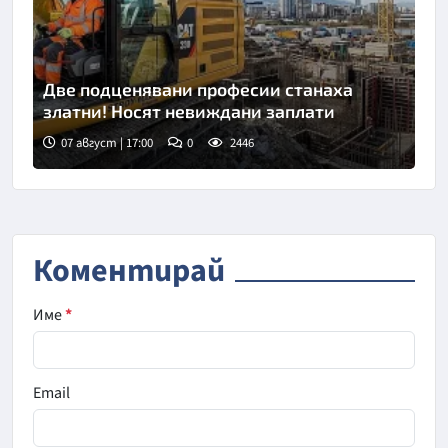
Две подценявани професии станаха
златни! Носят невиждани заплати
07 август | 17:00
0
2446
Коментирай
Име
*
Email