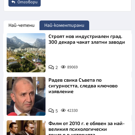
Отговори
Име
*
Най-четени
Най-коментирани
Строят нов индустриален град.
Email
300 декара чакат златни заводи
Коментар
*
2
89069
Радев свика Съвета по
сигурността, следва ключово
изявление
5
42330
Откажи
Филм от 2010 г. е обявен за най-
великия психологически
трилър в историята