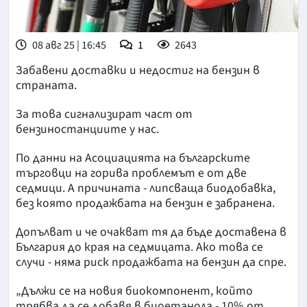
08 авг 25 | 16:45
1
2643
Забавени доставки и недостиг на бензин в
страната.
За това сигнализират част от
бензиностанциите у нас.
По данни на Асоциацията на българските
търговци на горива проблемът е от две
седмици. А причината - липсваща биодобавка,
без която продажбата на бензин е забранена.
Допълват и че очакват тя да бъде доставена в
България до края на седмицата. Ако това се
случи - няма риск продажбата на бензин да спре.
„Дължи се на новия биокомпонент, който
трябва да се добавя в биоетанола - 10% от