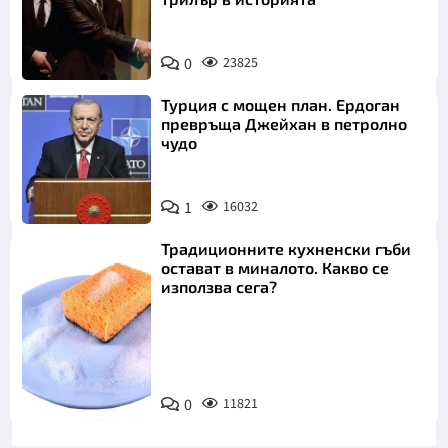
0
23825
Турция с мощен план. Ердоган
превръща Джейхан в петролно
чудо
1
16032
Традиционните кухненски гъби
остават в миналото. Какво се
използва сега?
Снимка:
0
11821
Пиксабей