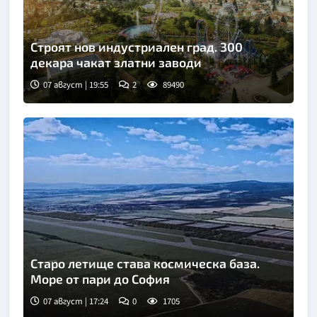
Строят нов индустриален град. 300
декара чакат златни заводи
07 август | 19:55
2
89490
Старо летище става космическа база.
Море от пари до София
07 август | 17:24
0
1705