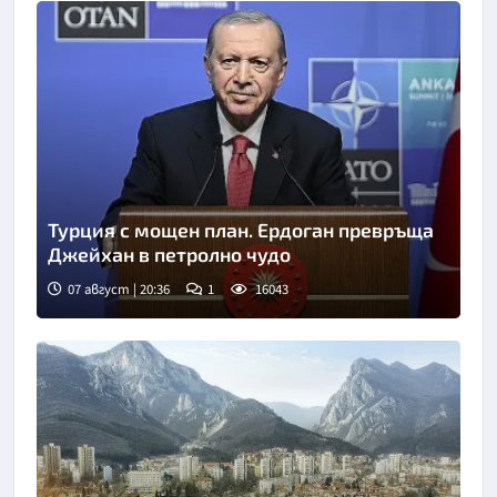
Турция с мощен план. Ердоган превръща
Джейхан в петролно чудо
07 август | 20:36
1
16043